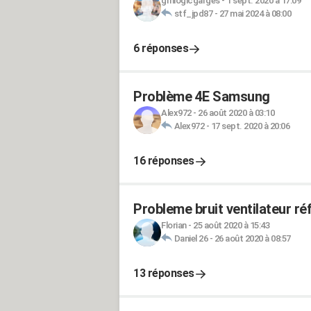
gmlogicgarges
-
1 sept. 2020 à 17:09
stf_jpd87
-
27 mai 2024 à 08:00
6 réponses
Problème 4E Samsung
Alex972
-
26 août 2020 à 03:10
Alex972
-
17 sept. 2020 à 20:06
16 réponses
Probleme bruit ventilateur ré
Florian
-
25 août 2020 à 15:43
Daniel 26
-
26 août 2020 à 08:57
13 réponses