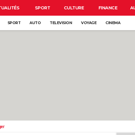
TUALITÉS
SPORT
CULTURE
FINANCE
A
SPORT
AUTO
TELEVISION
VOYAGE
CINEMA
ger