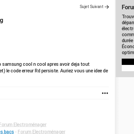
Foru
Sujet Suivant
Trouv
ng
dépan
élect
commu
durée
Écono
optimi
o samsung cool n cool apres avoir deja tout
et) le code erreur Rd persiste. Auriez vous une idee de
Forum Electroménager
s bacs
-
Forum Electroménager