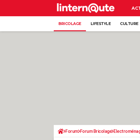
AC
BRICOLAGE
LIFESTYLE
CULTURE
Forum
Forum Bricolage
Electroména