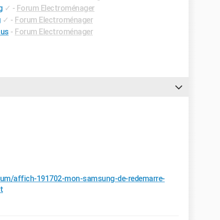
g
✓
-
Forum Electroménager
g
✓
-
Forum Electroménager
lus
-
Forum Electroménager
forum/affich-191702-mon-samsung-de-redemarre-
t