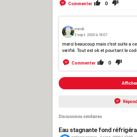
0
Commenter
mimili
2 sept. 2020 à 18:07
merci beaucoup mais c'est suite a c
verifié. Tout est ok et pourtant le co
0
Commenter
Affiche
Répond
Discussions similaires
Eau stagnante fond réfrig