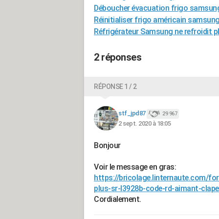
Déboucher évacuation frigo samsun
Réinitialiser frigo américain samsun
Réfrigérateur Samsung ne refroidit p
2 réponses
RÉPONSE 1 / 2
stf_jpd87
29 967
2 sept. 2020 à 18:05
Bonjour
Voir le message en gras:
https://bricolage.linternaute.com/
plus-sr-l3928b-code-rd-aimant-clape
Cordialement.