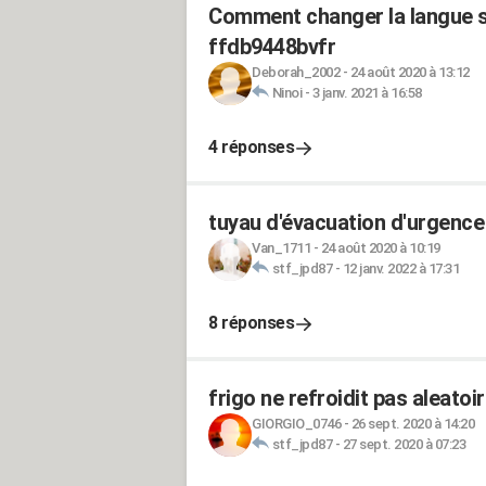
Comment changer la langue su
ffdb9448bvfr
Deborah_2002
-
24 août 2020 à 13:12
Ninoi
-
3 janv. 2021 à 16:58
4 réponses
tuyau d'évacuation d'urgenc
Van_1711
-
24 août 2020 à 10:19
stf_jpd87
-
12 janv. 2022 à 17:31
8 réponses
frigo ne refroidit pas aleat
GIORGIO_0746
-
26 sept. 2020 à 14:20
stf_jpd87
-
27 sept. 2020 à 07:23