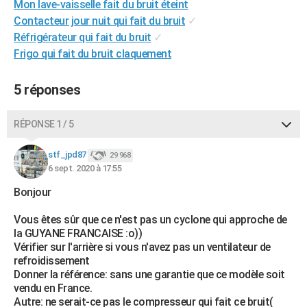
Mon lave-vaisselle fait du bruit éteint
City break
Voyage de noces
Climat
Destinations
Voyage nature
Forum
+
PHOTO
Contacteur jour nuit qui fait du bruit
✓
Réfrigérateur qui fait du bruit
✓
GUIDES D'ACHAT
Frigo qui fait du bruit claquement
BONS PLANS
5 réponses
CARTE DE VOEUX
Carte Bonne année
Carte Pâques
Carte de Noël
Carte Saint-Valentin
Carte d'anniversaire
RÉPONSE 1 / 5
DICTIONNAIRE
Biographies
Expressions
Dictionnaire
Citations
Proverbes
stf_jpd87
PROGRAMME TV
29 968
6 sept. 2020 à 17:55
COPAINS D'AVANT
Bonjour
Se connecter
Collèges
Universités
Service militaire
S'inscrire
Lycées
Primaires
Entreprises
Avis de recherche
AVIS DE DÉCÈS
Vous êtes sûr que ce n'est pas un cyclone qui approche de
la GUYANE FRANCAISE :o))
FORUM
Vérifier sur l'arrière si vous n'avez pas un ventilateur de
refroidissement
Lifestyle
Sport
Television
Cinema
Bricolage
Culture
Auto
Voyage
Donner la référence: sans une garantie que ce modèle soit
vendu en France.
Autre: ne serait-ce pas le compresseur qui fait ce bruit(