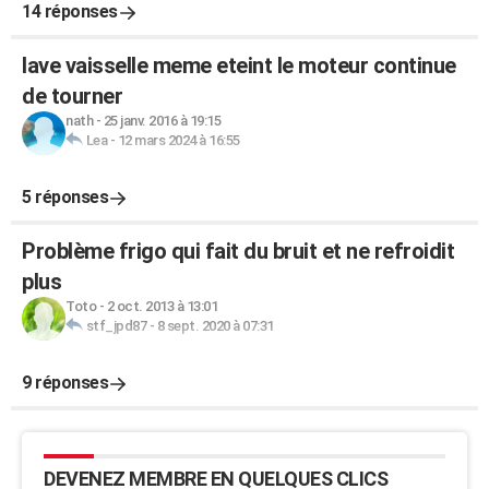
14 réponses
lave vaisselle meme eteint le moteur continue
de tourner
nath
-
25 janv. 2016 à 19:15
Lea
-
12 mars 2024 à 16:55
5 réponses
Problème frigo qui fait du bruit et ne refroidit
plus
Toto
-
2 oct. 2013 à 13:01
stf_jpd87
-
8 sept. 2020 à 07:31
9 réponses
DEVENEZ MEMBRE EN QUELQUES CLICS