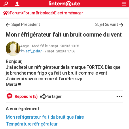
ACTUALITÉS
Forum
Forum Bricolage
Connexion
Electroménager
S'inscrire
Rechercher
Société
Education
Villes
Politique
Faits Divers
Monde
+
SPORT
Sujet Précédent
Sujet Suivant
Football
Cyclisme
Forum
Coupe du monde 2026
Tennis
Rugby
CULTURE
Mon réfrigérateur fait un bruit comme du vent
TNT
Cinéma
Musique
Programme TV
Streaming
Sorties cinéma
+
FINANCE
Angie
-
Modifié le 6 sept. 2020 à 13:35
stf_jpd87
-
7 sept. 2020 à 17:56
Impôts
Immobilier
Banque
Crédit
Retraite
Epargne
Risques naturels par ville
Assurance
AUTO
Bonjour,
Réserver un essai
Berlines
Forum auto
Essais
Citadines
SUV
+
HIGH-TECH
J’ai acheté un réfrigérateur de la marque FORTEX. Dès que
je branche mon frigo ça fait un bruit comme le vent.
Meilleur smartphone
Ordinateurs
Guide high-tech
Mobiles
Internet
Jeux vidéo
+
BRICOLAGE
J’aimerai savoir comment l’arrêter svp
Merci !!!
Aménagement intérieur
Cuisine
Jardinage
+
Forum
Extérieur
Salle de bains
Rangement
WEEK-END
Répondre (5)
Partager
Escapades
Expositions
Week-end nature
Guides de France
Patrimoine
Musées
+
LIFESTYLE
A voir également:
Bien-être
Mode
+
Art de vivre
Loisirs
Modes de vie
SANTE
Mon refrigerateur fait du bruit que faire
Guide de la santé
Médicaments
+
Alimentation
Maladies
Sommeil
Température réfrigérateur
VOYAGE