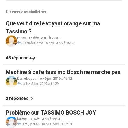
Discussions similaires
Que veut dire le voyant orange sur ma
Tassimo ?
moisi
-
16 déc. 2010 à 22:07
GrandeDame
-
6 nov. 2025 à 15:55
45 réponses
Machine à cafe tassimo Bosch ne marche pas
Danielespsanto
-
6 juin 2016 à 15:12
cris
-
2 juin 2019 à 14:29
2 réponses
Problème sur TASSIMO BOSCH JOY
lafeve
-
16 oct. 2021 à 19:51
stf_jpd87
-
18 oct. 2021 à 12:03