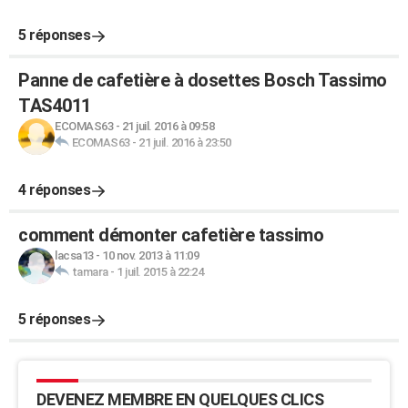
5 réponses
Panne de cafetière à dosettes Bosch Tassimo
TAS4011
ECOMAS63
-
21 juil. 2016 à 09:58
ECOMAS63
-
21 juil. 2016 à 23:50
4 réponses
comment démonter cafetière tassimo
lacsa13
-
10 nov. 2013 à 11:09
tamara
-
1 juil. 2015 à 22:24
5 réponses
DEVENEZ MEMBRE EN QUELQUES CLICS