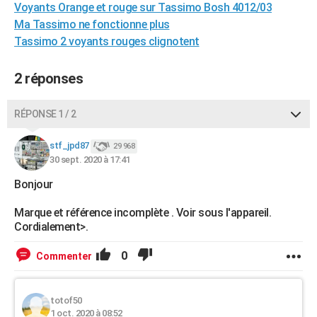
Voyants Orange et rouge sur Tassimo Bosh 4012/03
City break
Voyage de noces
Climat
Destinations
Voyage nature
Forum
+
PHOTO
Ma Tassimo ne fonctionne plus
Tassimo 2 voyants rouges clignotent
GUIDES D'ACHAT
BONS PLANS
2 réponses
CARTE DE VOEUX
RÉPONSE 1 / 2
Carte Bonne année
Carte Pâques
Carte de Noël
Carte Saint-Valentin
Carte d'anniversaire
DICTIONNAIRE
stf_jpd87
29 968
Biographies
Expressions
Dictionnaire
Citations
Proverbes
30 sept. 2020 à 17:41
PROGRAMME TV
Bonjour
COPAINS D'AVANT
Marque et référence incomplète . Voir sous l'appareil.
Se connecter
Collèges
Universités
Service militaire
S'inscrire
Lycées
Primaires
Entreprises
Avis de recherche
AVIS DE DÉCÈS
Cordialement>.
FORUM
0
Commenter
Lifestyle
Sport
Television
Cinema
Bricolage
Culture
Auto
Voyage
totof50
1 oct. 2020 à 08:52