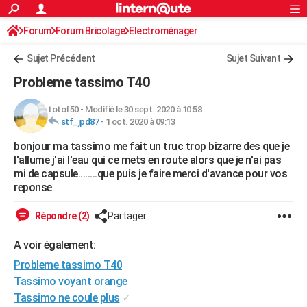
ACTUALITÉS
Forum
Forum Bricolage
Connexion
Electroménager
S'inscrire
Rechercher
Société
Education
Villes
Politique
Faits Divers
Monde
+
SPORT
Sujet Précédent
Sujet Suivant
Football
Cyclisme
Forum
Coupe du monde 2026
Tennis
Rugby
CULTURE
Probleme tassimo T40
TNT
Cinéma
Musique
Programme TV
Streaming
Sorties cinéma
+
FINANCE
totof50
-
Modifié le 30 sept. 2020 à 10:58
stf_jpd87
-
1 oct. 2020 à 09:13
Impôts
Immobilier
Banque
Crédit
Retraite
Epargne
Risques naturels par ville
Assurance
AUTO
bonjour ma tassimo me fait un truc trop bizarre des que je
Réserver un essai
Berlines
Forum auto
Essais
Citadines
SUV
+
HIGH-TECH
l'allume j'ai l'eau qui ce mets en route alors que je n'ai pas
mi de capsule........que puis je faire merci d'avance pour vos
Meilleur smartphone
Ordinateurs
Guide high-tech
Mobiles
Internet
Jeux vidéo
+
BRICOLAGE
reponse
Aménagement intérieur
Cuisine
Jardinage
+
Forum
Extérieur
Salle de bains
Rangement
WEEK-END
Répondre (2)
Partager
Escapades
Expositions
Week-end nature
Guides de France
Patrimoine
Musées
+
LIFESTYLE
A voir également:
Probleme tassimo T40
Bien-être
Mode
+
Art de vivre
Loisirs
Modes de vie
SANTE
Tassimo voyant orange
Guide de la santé
Médicaments
+
Alimentation
Maladies
Sommeil
VOYAGE
Tassimo ne coule plus
✓