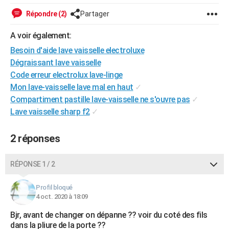
City break
Voyage de noces
Climat
Destinations
Voyage nature
Forum
+
PHOTO
Répondre (2)
Partager
GUIDES D'ACHAT
A voir également:
Besoin d'aide lave vaisselle electroluxe
BONS PLANS
Dégraissant lave vaisselle
CARTE DE VOEUX
Code erreur electrolux lave-linge
Mon lave-vaisselle lave mal en haut
✓
Carte Bonne année
Carte Pâques
Carte de Noël
Carte Saint-Valentin
Carte d'anniversaire
DICTIONNAIRE
Compartiment pastille lave-vaisselle ne s'ouvre pas
✓
Lave vaisselle sharp f2
✓
Biographies
Expressions
Dictionnaire
Citations
Proverbes
PROGRAMME TV
COPAINS D'AVANT
2 réponses
Se connecter
Collèges
Universités
Service militaire
S'inscrire
Lycées
Primaires
Entreprises
Avis de recherche
AVIS DE DÉCÈS
RÉPONSE 1 / 2
FORUM
Profil bloqué
Lifestyle
Sport
Television
Cinema
Bricolage
Culture
Auto
Voyage
4 oct. 2020 à 18:09
Bjr, avant de changer on dépanne ?? voir du coté des fils
dans la pliure de la porte ??