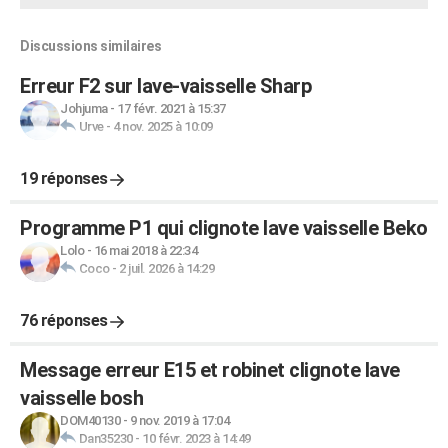
Discussions similaires
Erreur F2 sur lave-vaisselle Sharp
Johjuma
-
17 févr. 2021 à 15:37
Urve
-
4 nov. 2025 à 10:09
19 réponses
Programme P1 qui clignote lave vaisselle Beko
Lolo
-
16 mai 2018 à 22:34
Coco
-
2 juil. 2026 à 14:29
76 réponses
Message erreur E15 et robinet clignote lave
vaisselle bosh
DOM40130
-
9 nov. 2019 à 17:04
Dan35230
-
10 févr. 2023 à 14:49