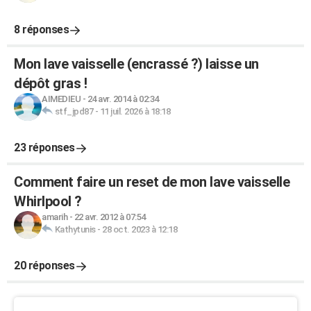
8 réponses
Mon lave vaisselle (encrassé ?) laisse un
dépôt gras !
AIMEDIEU
-
24 avr. 2014 à 02:34
stf_jpd87
-
11 juil. 2026 à 18:18
23 réponses
Comment faire un reset de mon lave vaisselle
Whirlpool ?
amarih
-
22 avr. 2012 à 07:54
Kathytunis
-
28 oct. 2023 à 12:18
20 réponses