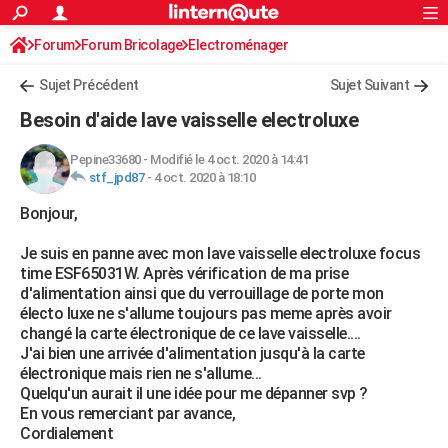
ACTUALITÉS
Forum
Forum Bricolage
Connexion
Electroménager
S'inscrire
Rechercher
Société
Education
Villes
Politique
Faits Divers
Monde
+
SPORT
Sujet Précédent
Sujet Suivant
Football
Cyclisme
Forum
Coupe du monde 2026
Tennis
Rugby
CULTURE
Besoin d'aide lave vaisselle electroluxe
TNT
Cinéma
Musique
Programme TV
Streaming
Sorties cinéma
+
FINANCE
Pepine33680
-
Modifié le 4 oct. 2020 à 14:41
stf_jpd87
-
4 oct. 2020 à 18:10
Impôts
Immobilier
Banque
Crédit
Retraite
Epargne
Risques naturels par ville
Assurance
AUTO
Bonjour,
Réserver un essai
Berlines
Forum auto
Essais
Citadines
SUV
+
HIGH-TECH
Je suis en panne avec mon lave vaisselle electroluxe focus
Meilleur smartphone
Ordinateurs
Guide high-tech
Mobiles
Internet
Jeux vidéo
+
BRICOLAGE
time ESF65031W. Après vérification de ma prise
d'alimentation ainsi que du verrouillage de porte mon
Aménagement intérieur
Cuisine
Jardinage
+
Forum
Extérieur
Salle de bains
Rangement
WEEK-END
électo luxe ne s'allume toujours pas meme après avoir
changé la carte électronique de ce lave vaisselle....
Escapades
Expositions
Week-end nature
Guides de France
Patrimoine
Musées
+
LIFESTYLE
J'ai bien une arrivée d'alimentation jusqu'à la carte
électronique mais rien ne s'allume...
Bien-être
Mode
+
Art de vivre
Loisirs
Modes de vie
SANTE
Quelqu'un aurait il une idée pour me dépanner svp ?
En vous remerciant par avance,
Guide de la santé
Médicaments
+
Alimentation
Maladies
Sommeil
VOYAGE
Cordialement