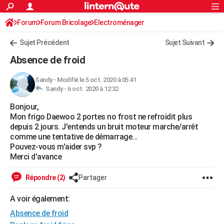
ACTUALITÉS
Forum
Forum Bricolage
Connexion
Electroménager
S'inscrire
Rechercher
Société
Education
Villes
Politique
Faits Divers
Monde
+
SPORT
Sujet Précédent
Sujet Suivant
Football
Cyclisme
Forum
Coupe du monde 2026
Tennis
Rugby
CULTURE
Absence de froid
TNT
Cinéma
Musique
Programme TV
Streaming
Sorties cinéma
+
FINANCE
Sandy
-
Modifié le 5 oct. 2020 à 05:41
Sandy -
6 oct. 2020 à 12:32
Impôts
Immobilier
Banque
Crédit
Retraite
Epargne
Risques naturels par ville
Assurance
AUTO
Bonjour,
Réserver un essai
Berlines
Forum auto
Essais
Citadines
SUV
+
HIGH-TECH
Mon frigo Daewoo 2 portes no frost ne refroidit plus
depuis 2 jours. J'entends un bruit moteur marche/arrêt
Meilleur smartphone
Ordinateurs
Guide high-tech
Mobiles
Internet
Jeux vidéo
+
BRICOLAGE
comme une tentative de démarrage...
Pouvez-vous m'aider svp ?
Aménagement intérieur
Cuisine
Jardinage
+
Forum
Extérieur
Salle de bains
Rangement
WEEK-END
Merci d'avance
Escapades
Expositions
Week-end nature
Guides de France
Patrimoine
Musées
+
LIFESTYLE
Répondre (2)
Partager
Bien-être
Mode
+
Art de vivre
Loisirs
Modes de vie
SANTE
A voir également:
Absence de froid
Guide de la santé
Médicaments
+
Alimentation
Maladies
Sommeil
VOYAGE