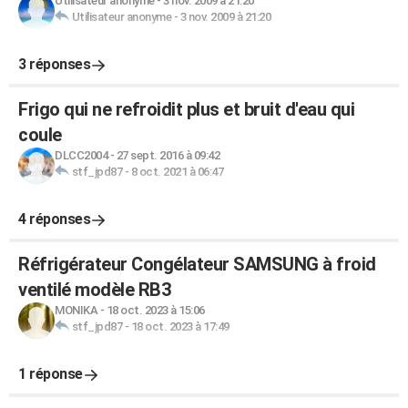
Utilisateur anonyme
-
3 nov. 2009 à 21:20
Utilisateur anonyme
-
3 nov. 2009 à 21:20
3 réponses
Frigo qui ne refroidit plus et bruit d'eau qui
coule
DLCC2004
-
27 sept. 2016 à 09:42
stf_jpd87
-
8 oct. 2021 à 06:47
4 réponses
Réfrigérateur Congélateur SAMSUNG à froid
ventilé modèle RB3
MONIKA
-
18 oct. 2023 à 15:06
stf_jpd87
-
18 oct. 2023 à 17:49
1 réponse