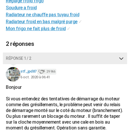
Reglage froid frigo
City break
Voyage de noces
Climat
Destinations
Voyage nature
Forum
+
PHOTO
Soudure a froid
Radiateur ne chauffe pas tuyau froid
GUIDES D'ACHAT
Radiateur froid en bas malgré purge
✓
Mon frigo ne fait plus de froid
✓
BONS PLANS
CARTE DE VOEUX
2 réponses
Carte Bonne année
Carte Pâques
Carte de Noël
Carte Saint-Valentin
Carte d'anniversaire
DICTIONNAIRE
RÉPONSE 1 / 2
Biographies
Expressions
Dictionnaire
Citations
Proverbes
PROGRAMME TV
stf_jpd87
29 966
6 oct. 2020 à 06:41
COPAINS D'AVANT
Bonjour
Se connecter
Collèges
Universités
Service militaire
S'inscrire
Lycées
Primaires
Entreprises
Avis de recherche
AVIS DE DÉCÈS
Si vous entendez des tentatives de démarrage du moteur
FORUM
comme des grésillements, le problème peut venir du relais
de démarrage monté sur le coté du moteur (branchement).
Lifestyle
Sport
Television
Cinema
Bricolage
Culture
Auto
Voyage
Ou plus rarement un blocage du moteur . Il suffit de taper
sur la cloche moyennement avec une cale en bois au
moment du grésillement. Opération sans garantie.