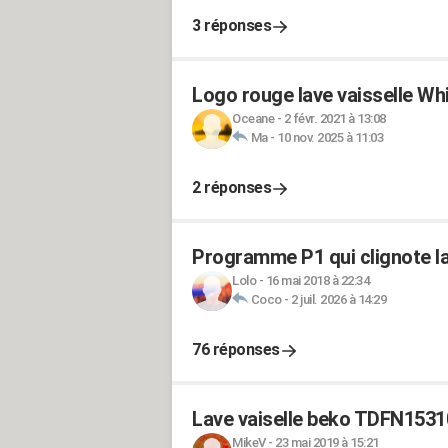
3 réponses
Logo rouge lave vaisselle W
Oceane
-
2 févr. 2021 à 13:08
Ma
-
10 nov. 2025 à 11:03
2 réponses
Programme P1 qui clignote la
Lolo
-
16 mai 2018 à 22:34
Coco
-
2 juil. 2026 à 14:29
76 réponses
Lave vaiselle beko TDFN1531
MikeV
-
23 mai 2019 à 15:21