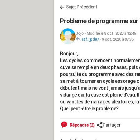
Sujet Précédent
Probleme de programme sur 
Jojo
-
Modifié le 8 oct. 2020 à 12:46
stf_jpd87
-
9 oct. 2020 à 07:35
Bonjour,
Les cycles commencent normalement, l
cuve se remplie en deux phases, puis e
poursuite du programme avec des remp
se met à tourner en cycle essorage ou
débutent mais ne vont jamais jusqu'au
vidange car la cuve est pleine d'eau. Il
suivant les démarrages aléatoires, la
Quel peut-être le problème?
Répondre (2)
Partager