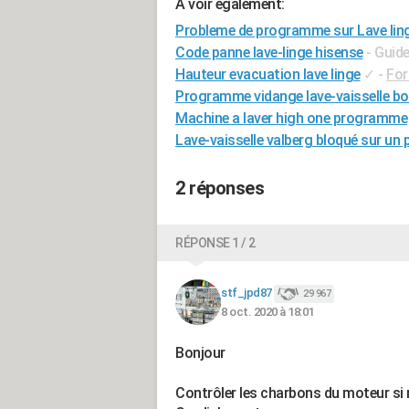
A voir également:
Probleme de programme sur Lave li
Code panne lave-linge hisense
- Guid
Hauteur evacuation lave linge
✓
-
For
Programme vidange lave-vaisselle b
Machine a laver high one programme
Lave-vaisselle valberg bloqué sur u
2 réponses
RÉPONSE 1 / 2
stf_jpd87
29 967
8 oct. 2020 à 18:01
Bonjour
Contrôler les charbons du moteur si