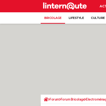
AC
BRICOLAGE
LIFESTYLE
CULTURE
Forum
Forum Bricolage
Electroména