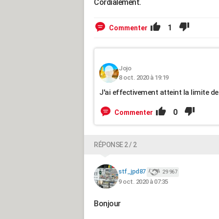
Cordialement.
1
Commenter
Jojo
8 oct. 2020 à 19:19
J'ai effectivement atteint la limite d
0
Commenter
RÉPONSE 2 / 2
stf_jpd87
29 967
9 oct. 2020 à 07:35
Bonjour