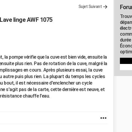
Foru
Sujet Suivant
Trouv
Lave linge AWF 1075
dépan
élect
commu
durée
Écono
optimi
a pompe vérifie que la cuve est bien vide, ensuite la
nsuite plus rien. Pas de rotation de la cuve, malgré la
lissages en cours. Après plusieurs essai, la cuve
 autre puis plus rien. La plupart du temps les cycles
 bout, il est nécessaire d'enclencher un cycle
 ne s'agit pas de la carte, cette dernière est neuve, et
 résistance chauffe l'eau.