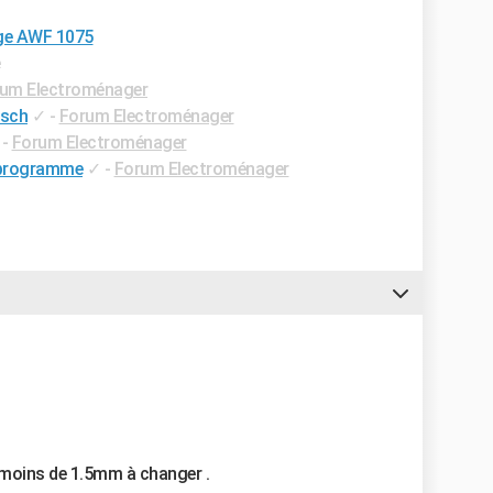
nge AWF 1075
e
um Electroménager
osch
✓
-
Forum Electroménager
-
Forum Electroménager
n programme
✓
-
Forum Electroménager
 moins de 1.5mm à changer .