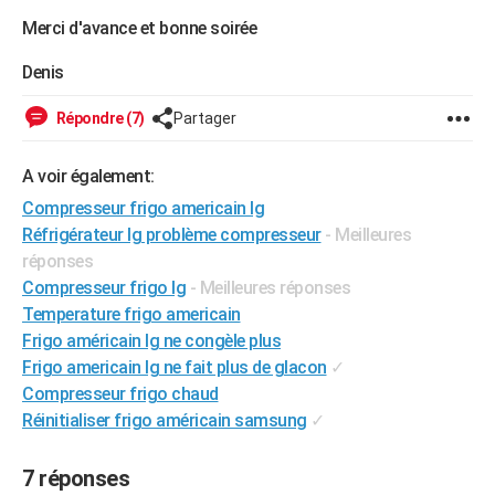
City break
Voyage de noces
Climat
Destinations
Voyage nature
Forum
+
Merci d'avance et bonne soirée
PHOTO
Denis
GUIDES D'ACHAT
BONS PLANS
Répondre (7)
Partager
CARTE DE VOEUX
A voir également:
Carte Bonne année
Carte Pâques
Carte de Noël
Carte Saint-Valentin
Carte d'anniversaire
DICTIONNAIRE
Compresseur frigo americain lg
Réfrigérateur lg problème compresseur
- Meilleures
Biographies
Expressions
Dictionnaire
Citations
Proverbes
PROGRAMME TV
réponses
Compresseur frigo lg
- Meilleures réponses
COPAINS D'AVANT
Temperature frigo americain
Se connecter
Collèges
Universités
Service militaire
S'inscrire
Lycées
Primaires
Entreprises
Avis de recherche
Frigo américain lg ne congèle plus
AVIS DE DÉCÈS
Frigo americain lg ne fait plus de glacon
✓
FORUM
Compresseur frigo chaud
Réinitialiser frigo américain samsung
✓
Lifestyle
Sport
Television
Cinema
Bricolage
Culture
Auto
Voyage
7 réponses