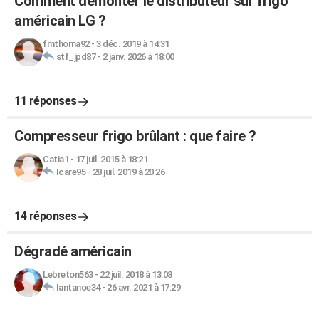
Comment démonter le distributeur sur frigo
américain LG ?
fmthoma92
-
3 déc. 2019 à 14:31
stf_jpd87
-
2 janv. 2026 à 18:00
11 réponses
Compresseur frigo brûlant : que faire ?
Catia1
-
17 juil. 2015 à 18:21
Icare95
-
28 juil. 2019 à 20:26
14 réponses
Dégradé américain
Lebreton563
-
22 juil. 2018 à 13:08
Iantanoe34
-
26 avr. 2021 à 17:29