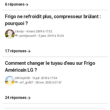
6 réponses
Frigo ne refroidit plus, compresseur brûlant :
pourquoi ?
clemjs
-
4 mars 2009 à 17:52
petitjesus01
-
5 janv. 2019 à 15:34
17 réponses
Comment changer le tuyau d'eau sur Frigo
Américain LG ?
38Steph38
-
16 juil. 2018 à 17:54
stf_jpd87
-
28 nov. 2025 à 07:47
24 réponses