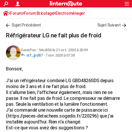
ACTUALITÉS
Forum
Forum Bricolage
Connexion
Electroménager
S'inscrire
Rechercher
Société
Education
Villes
Politique
Faits Divers
Monde
+
SPORT
Sujet Précédent
Sujet Suivant
Football
Cyclisme
Forum
Coupe du monde 2026
Tennis
Rugby
CULTURE
Réfrigérateur LG ne fait plus de froid
TNT
Cinéma
Musique
Programme TV
Streaming
Sorties cinéma
+
FINANCE
DenisPac
-
Modifié le 21 oct. 2020 à 20:09
Impôts
Immobilier
Banque
Crédit
Retraite
Epargne
Risques naturels par ville
Assurance
AUTO
stf_jpd87
-
7 nov. 2020 à 07:38
Réserver un essai
Berlines
Forum auto
Essais
Citadines
SUV
+
HIGH-TECH
Bonsoir,
Meilleur smartphone
Ordinateurs
Guide high-tech
Mobiles
Internet
Jeux vidéo
+
BRICOLAGE
J'ai un réfrigérateur combiné LG GBD4826SDS depuis
moins de 3 ans et il ne fait plus de froid.
Aménagement intérieur
Cuisine
Jardinage
+
Forum
Extérieur
Salle de bains
Rangement
WEEK-END
Il s'allume bien, l'afficheur également, mais rien ne se
passe. Il ne fait pas de froid. Le compresseur ne démarre
Escapades
Expositions
Week-end nature
Guides de France
Patrimoine
Musées
+
LIFESTYLE
pas. Seule la ventilation et la lumière fonctionnent.
J'ai commandé une nouvelle carte de puissance ici
Bien-être
Mode
+
Art de vivre
Loisirs
Modes de vie
SANTE
(https://pieces-detachees.sogedis.fr/220296) que j'ai
installée aujourd'hui. Rien n'a changé.
Guide de la santé
Médicaments
+
Alimentation
Maladies
Sommeil
VOYAGE
Est-ce que vous avez des suggestions ?