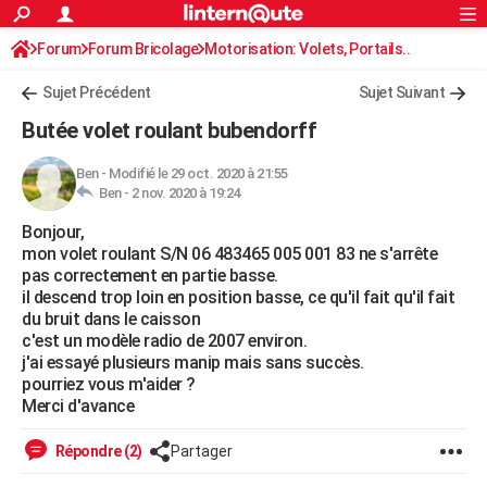
ACTUALITÉS
Forum
Forum Bricolage
Connexion
Motorisation: Volets, Portails..
S'inscrire
Rechercher
Société
Education
Villes
Politique
Faits Divers
Monde
+
SPORT
Sujet Précédent
Sujet Suivant
Football
Cyclisme
Forum
Coupe du monde 2026
Tennis
Rugby
CULTURE
Butée volet roulant bubendorff
TNT
Cinéma
Musique
Programme TV
Streaming
Sorties cinéma
+
FINANCE
Ben
-
Modifié le 29 oct. 2020 à 21:55
Ben -
2 nov. 2020 à 19:24
Impôts
Immobilier
Banque
Crédit
Retraite
Epargne
Risques naturels par ville
Assurance
AUTO
Bonjour,
Réserver un essai
Berlines
Forum auto
Essais
Citadines
SUV
+
HIGH-TECH
mon volet roulant S/N 06 483465 005 001 83 ne s'arrête
pas correctement en partie basse.
Meilleur smartphone
Ordinateurs
Guide high-tech
Mobiles
Internet
Jeux vidéo
+
BRICOLAGE
il descend trop loin en position basse, ce qu'il fait qu'il fait
du bruit dans le caisson
Aménagement intérieur
Cuisine
Jardinage
+
Forum
Extérieur
Salle de bains
Rangement
WEEK-END
c'est un modèle radio de 2007 environ.
j'ai essayé plusieurs manip mais sans succès.
Escapades
Expositions
Week-end nature
Guides de France
Patrimoine
Musées
+
LIFESTYLE
pourriez vous m'aider ?
Merci d'avance
Bien-être
Mode
+
Art de vivre
Loisirs
Modes de vie
SANTE
Répondre (2)
Partager
Guide de la santé
Médicaments
+
Alimentation
Maladies
Sommeil
VOYAGE