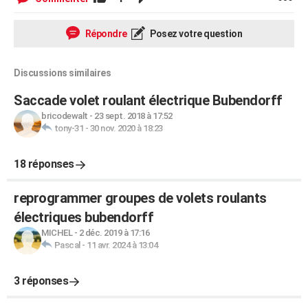
Répondre
Posez votre question
Discussions similaires
Saccade volet roulant électrique Bubendorff
bricodewalt
-
23 sept. 2018 à 17:52
tony-31
-
30 nov. 2020 à 18:23
18 réponses
reprogrammer groupes de volets roulants
électriques bubendorff
MICHEL
-
2 déc. 2019 à 17:16
Pascal
-
11 avr. 2024 à 13:04
3 réponses