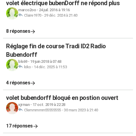
volet électrique bubenDorff ne répond plus
marco2oo
-
24 juil. 2016 à 19:16
Claire1970
-
29 déc. 2024 à 21:40
8 réponses
Réglage fin de course Tradi ID2 Radio
Bubendorff
bls69
-
19 juin 2018 à 07:48
kiko
-
14 déc. 2025 à 11:53
4 réponses
volet bubendorff bloqué en postion ouvert
xjrman
-
17 oct. 2019 à 22:28
Clemmmmm55555555
-
30 mars 2023 à 21:40
17 réponses