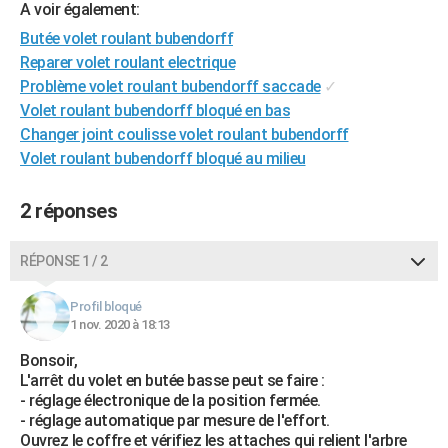
A voir également:
City break
Voyage de noces
Climat
Destinations
Voyage nature
Forum
+
PHOTO
Butée volet roulant bubendorff
Reparer volet roulant electrique
GUIDES D'ACHAT
Problème volet roulant bubendorff saccade
✓
BONS PLANS
Volet roulant bubendorff bloqué en bas
Changer joint coulisse volet roulant bubendorff
CARTE DE VOEUX
Volet roulant bubendorff bloqué au milieu
Carte Bonne année
Carte Pâques
Carte de Noël
Carte Saint-Valentin
Carte d'anniversaire
DICTIONNAIRE
2 réponses
Biographies
Expressions
Dictionnaire
Citations
Proverbes
PROGRAMME TV
RÉPONSE 1 / 2
COPAINS D'AVANT
Se connecter
Collèges
Universités
Service militaire
S'inscrire
Lycées
Primaires
Entreprises
Avis de recherche
Profil bloqué
AVIS DE DÉCÈS
1 nov. 2020 à 18:13
FORUM
Bonsoir,
L'arrêt du volet en butée basse peut se faire :
Lifestyle
Sport
Television
Cinema
Bricolage
Culture
Auto
Voyage
- réglage électronique de la position fermée.
- réglage automatique par mesure de l'effort.
Ouvrez le coffre et vérifiez les attaches qui relient l'arbre