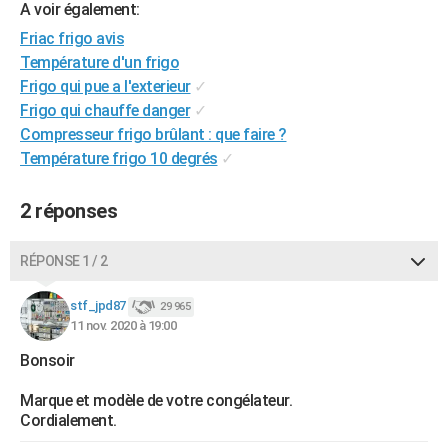
A voir également:
City break
Voyage de noces
Climat
Destinations
Voyage nature
Forum
+
PHOTO
Friac frigo avis
Température d'un frigo
GUIDES D'ACHAT
Frigo qui pue a l'exterieur
✓
BONS PLANS
Frigo qui chauffe danger
✓
Compresseur frigo brûlant : que faire ?
CARTE DE VOEUX
Température frigo 10 degrés
✓
Carte Bonne année
Carte Pâques
Carte de Noël
Carte Saint-Valentin
Carte d'anniversaire
DICTIONNAIRE
2 réponses
Biographies
Expressions
Dictionnaire
Citations
Proverbes
PROGRAMME TV
RÉPONSE 1 / 2
COPAINS D'AVANT
Se connecter
Collèges
Universités
Service militaire
S'inscrire
Lycées
Primaires
Entreprises
Avis de recherche
stf_jpd87
29 965
AVIS DE DÉCÈS
11 nov. 2020 à 19:00
FORUM
Bonsoir
Lifestyle
Sport
Television
Cinema
Bricolage
Culture
Auto
Voyage
Marque et modèle de votre congélateur.
Cordialement.