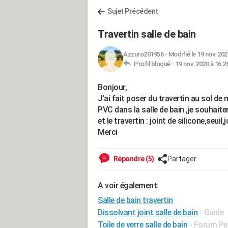
Sujet Précédent
Travertin salle de bain
Azzuro201956
-
Modifié le 19 nov. 202
Profil bloqué -
19 nov. 2020 à 16:2
Bonjour,
J'ai fait poser du travertin au sol de
PVC dans la salle de bain ,je souhaite
et le travertin : joint de silicone,seuil,j
Merci
Répondre (5)
Partager
A voir également:
Salle de bain travertin
Dissolvant joint salle de bain
- Guide
Toile de verre salle de bain
-
Forum Pe