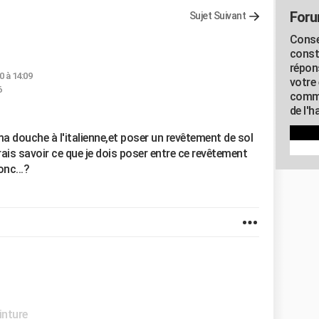
Foru
Sujet Suivant
Conse
const
répon
0 à 14:09
votre 
6
commu
de l'h
 ma douche à l'italienne,et poser un revêtement de sol
rais savoir ce que je dois poser entre ce revêtement
onc...?
inture