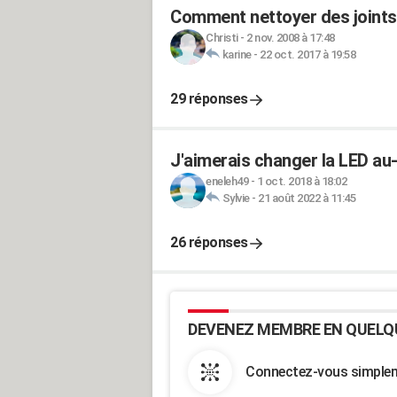
Comment nettoyer des joints 
Christi
-
2 nov. 2008 à 17:48
karine
-
22 oct. 2017 à 19:58
29 réponses
J'aimerais changer la LED au
eneleh49
-
1 oct. 2018 à 18:02
Sylvie
-
21 août 2022 à 11:45
26 réponses
DEVENEZ MEMBRE EN QUELQ
Connectez-vous simpleme