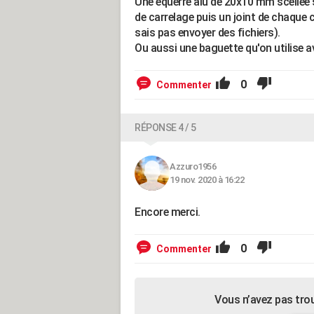
Une équerre alu de 20x10 mm scellée 
de carrelage puis un joint de chaque cô
sais pas envoyer des fichiers).
Ou aussi une baguette qu'on utilise av
0
Commenter
RÉPONSE 4 / 5
Azzuro1956
19 nov. 2020 à 16:22
Encore merci.
0
Commenter
Vous n’avez pas tro