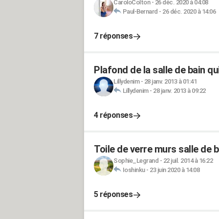
CaroloColton
-
26 déc. 2020 à 04:08
Paul-Bernard
-
26 déc. 2020 à 14:06
7 réponses
Plafond de la salle de bain qui
Lillydenim
-
28 janv. 2013 à 01:41
Lillydenim
-
28 janv. 2013 à 09:22
4 réponses
Toile de verre murs salle de b
Sophie_Legrand
-
22 juil. 2014 à 16:22
Ioshinku
-
23 juin 2020 à 14:08
5 réponses