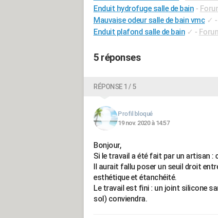
Enduit hydrofuge salle de bain
-
Forum
Mauvaise odeur salle de bain vmc
✓
Enduit plafond salle de bain
✓
-
Forum
5 réponses
RÉPONSE 1 / 5
Profil bloqué
19 nov. 2020 à 14:57
Bonjour,
Si le travail a été fait par un artisan : 
Il aurait fallu poser un seuil droit entr
esthétique et étanchéité.
Le travail est fini : un joint silicone 
sol) conviendra.