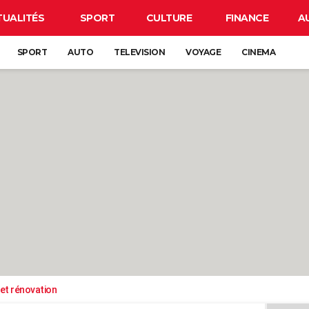
TUALITÉS
SPORT
CULTURE
FINANCE
A
SPORT
AUTO
TELEVISION
VOYAGE
CINEMA
et rénovation