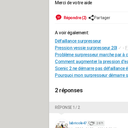
Merci de votre aide
Répondre (2)
Partager
A voir également:
Défaillance surpresseur
Pression vessie surpresseur 20l
✓
-
F
Problème surpresseur marche par à 
Comment augmenter la pression d'ea
Scenic 2 ne démarre pas défaillance 
Pourquoi mon surpresseur démarre s
2 réponses
RÉPONSE 1 / 2
labricole47
2 871