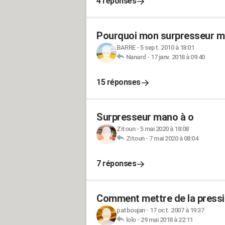
4 réponses
Pourquoi mon surpresseur ma
BARRE
-
5 sept. 2010 à 18:01
Nanard
-
17 janv. 2018 à 09:40
15 réponses
Surpresseur mano à o
Zitoun
-
5 mai 2020 à 18:08
Zitoun
-
7 mai 2020 à 08:04
7 réponses
Comment mettre de la pressio
patboujan
-
17 oct. 2007 à 19:37
lolo
-
29 mai 2018 à 22:11