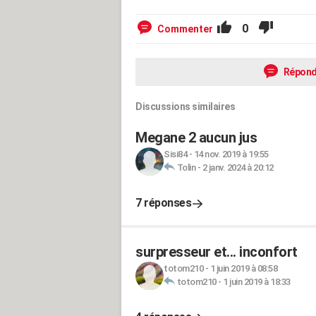
0
Commenter
Répond
Discussions similaires
Megane 2 aucun jus
Sisi84
-
14 nov. 2019 à 19:55
Tolin
-
2 janv. 2024 à 20:12
7 réponses
surpresseur et... inconfort
totom210
-
1 juin 2019 à 08:58
totom210
-
1 juin 2019 à 18:33