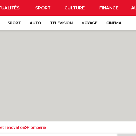
TUALITÉS
SPORT
CULTURE
FINANCE
A
SPORT
AUTO
TELEVISION
VOYAGE
CINEMA
et rénovation
Plomberie