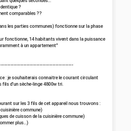
dant quelques secondes...
 identique ?
iment comparables ??
ans les parties communes) fonctionne sur la phase
 four fonctionne, 14 habitants vivent dans la puissance
ouramment à un appartement"
----------------------------------------------
ce : je souhaiterais connaitre le courant circulant
fils d'un sèche-linge 4800w tri.
rant sur les 3 fils de cet appareil nous trouvons :
a cuisinière commune)
aques de cuisson de la cuisinière commune)
ommer plus...)