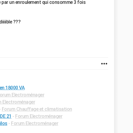
ne par un enroulement qui consomme 3 fois
iiiible ???
 en 18000 VA
orum Electroménager
 Electroménager
-
Forum Chauffage et climatisation
ODE 21
-
Forum Electroménager
ilos
-
Forum Electroménager