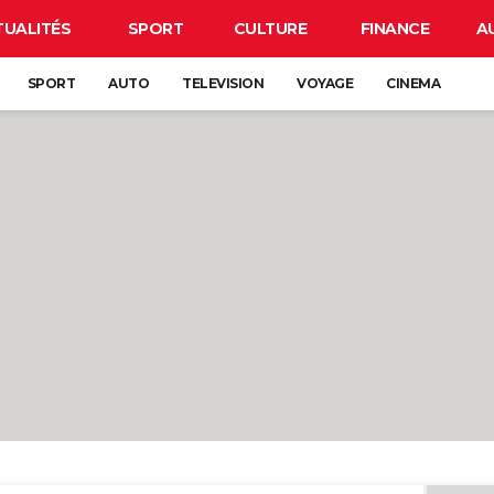
TUALITÉS
SPORT
CULTURE
FINANCE
A
SPORT
AUTO
TELEVISION
VOYAGE
CINEMA