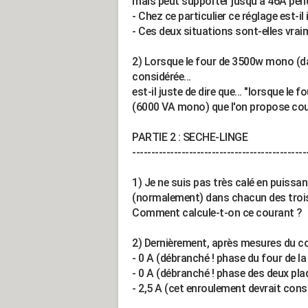
mais peut supporter jusqu'à 46A pen
- Chez ce particulier ce réglage est-il
- Ces deux situations sont-elles vra
2) Lorsque le four de 3500w mono (d
considérée...
est-il juste de dire que... "lorsque le
(6000 VA mono) que l'on propose c
PARTIE 2 : SECHE-LINGE
----------------------------------------------
1) Je ne suis pas très calé en puissan
(normalement) dans chacun des trois 
Comment calcule-t-on ce courant ?
2) Dernièrement, après mesures du cou
- 0 A (débranché ! phase du four de l
- 0 A (débranché ! phase des deux pl
- 2,5 A (cet enroulement devrait cons