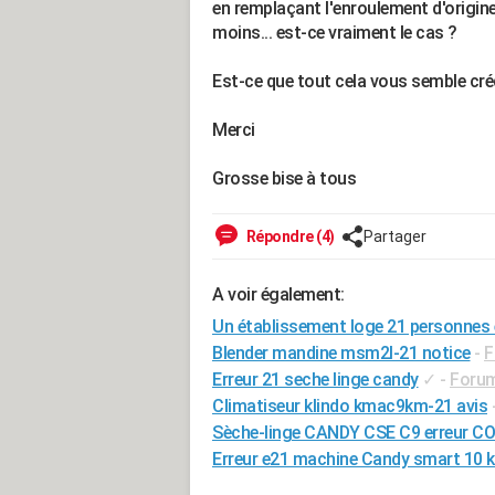
en remplaçant l'enroulement d'origi
moins... est-ce vraiment le cas ?
Est-ce que tout cela vous semble créd
Merci
Grosse bise à tous
Répondre (4)
Partager
A voir également:
Un établissement loge 21 personnes
Blender mandine msm2l-21 notice
-
F
Erreur 21 seche linge candy
✓
-
Forum
Climatiseur klindo kmac9km-21 avis
Sèche-linge CANDY CSE C9 erreur C
Erreur e21 machine Candy smart 10 k