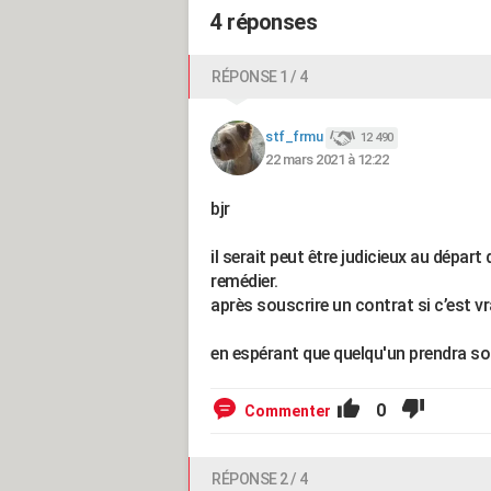
4 réponses
RÉPONSE 1 / 4
stf_frmu
12 490
22 mars 2021 à 12:22
bjr
il serait peut être judicieux au départ 
remédier.
après souscrire un contrat si c’est v
en espérant que quelqu'un prendra son
0
Commenter
RÉPONSE 2 / 4