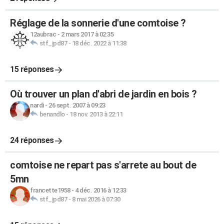
Réglage de la sonnerie d'une comtoise ?
12aubrac
-
2 mars 2017 à 02:35
stf_jpd87
-
18 déc. 2022 à 11:38
15 réponses
Où trouver un plan d'abri de jardin en bois ?
nardi
-
26 sept. 2007 à 09:23
benandlo
-
18 nov. 2013 à 22:11
24 réponses
comtoise ne repart pas s'arrete au bout de
5mn
francette1958
-
4 déc. 2016 à 12:33
stf_jpd87
-
8 mai 2026 à 07:30