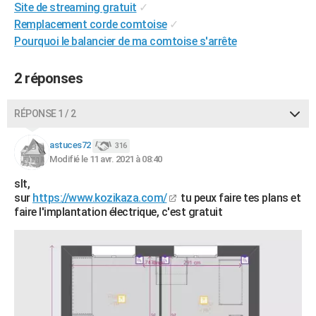
Site de streaming gratuit
✓
City break
Voyage de noces
Climat
Destinations
Voyage nature
Forum
+
PHOTO
Remplacement corde comtoise
✓
Pourquoi le balancier de ma comtoise s'arrête
GUIDES D'ACHAT
BONS PLANS
2 réponses
CARTE DE VOEUX
RÉPONSE 1 / 2
Carte Bonne année
Carte Pâques
Carte de Noël
Carte Saint-Valentin
Carte d'anniversaire
DICTIONNAIRE
astuces72
316
Biographies
Expressions
Dictionnaire
Citations
Proverbes
Modifié le 11 avr. 2021 à 08:40
PROGRAMME TV
slt,
COPAINS D'AVANT
sur
https://www.kozikaza.com/
tu peux faire tes plans et
faire l'implantation électrique, c'est gratuit
Se connecter
Collèges
Universités
Service militaire
S'inscrire
Lycées
Primaires
Entreprises
Avis de recherche
AVIS DE DÉCÈS
FORUM
Lifestyle
Sport
Television
Cinema
Bricolage
Culture
Auto
Voyage