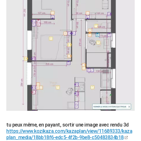
tu peux même, en payant, sortir une image avec rendu 3d
https://www.kozikaza.com/kazaplan/view/11689333/kaza
plan_media/18bb18f6-edc5-4f2b-9be8-c50483834b18