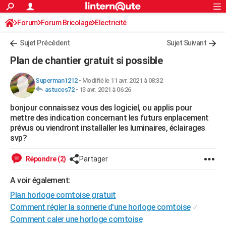
ACTUALITÉS
Forum
Forum Bricolage
Connexion
Electricité
S'inscrire
Rechercher
Société
Education
Villes
Politique
Faits Divers
Monde
+
SPORT
Sujet Précédent
Sujet Suivant
Football
Cyclisme
Forum
Coupe du monde 2026
Tennis
Rugby
CULTURE
Plan de chantier gratuit si possible
TNT
Cinéma
Musique
Programme TV
Streaming
Sorties cinéma
+
FINANCE
Superman1212
-
Modifié le 11 avr. 2021 à 08:32
astuces72
-
13 avr. 2021 à 06:26
Impôts
Immobilier
Banque
Crédit
Retraite
Epargne
Risques naturels par ville
Assurance
AUTO
bonjour connaissez vous des logiciel, ou applis pour
Réserver un essai
Berlines
Forum auto
Essais
Citadines
SUV
+
HIGH-TECH
mettre des indication concernant les futurs enplacement
prévus ou viendront installaller les luminaires, éclairages
Meilleur smartphone
Ordinateurs
Guide high-tech
Mobiles
Internet
Jeux vidéo
+
BRICOLAGE
svp?
Aménagement intérieur
Cuisine
Jardinage
+
Forum
Extérieur
Salle de bains
Rangement
WEEK-END
Répondre (2)
Partager
Escapades
Expositions
Week-end nature
Guides de France
Patrimoine
Musées
+
LIFESTYLE
A voir également:
Plan horloge comtoise gratuit
Bien-être
Mode
+
Art de vivre
Loisirs
Modes de vie
SANTE
Comment régler la sonnerie d'une horloge comtoise
✓
Guide de la santé
Médicaments
+
Alimentation
Maladies
Sommeil
VOYAGE
Comment caler une horloge comtoise