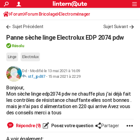
ACTUALITÉS
Forum
Forum Bricolage
Connexion
Electroménager
S'inscrire
Rechercher
Société
Education
Villes
Politique
Faits Divers
Monde
+
SPORT
Sujet Précédent
Sujet Suivant
Football
Cyclisme
Forum
Coupe du monde 2026
Tennis
Rugby
CULTURE
Panne sèche linge Electrolux EDP 2074 pdw
TNT
Cinéma
Musique
Programme TV
Streaming
Sorties cinéma
+
FINANCE
Résolu
Impôts
Immobilier
Banque
Crédit
Retraite
Epargne
Risques naturels par ville
Assurance
Linge
Electrolux
AUTO
Réserver un essai
Berlines
Forum auto
Essais
Citadines
SUV
+
HIGH-TECH
Dd
-
Modifié le 13 mai 2021 à 16:09
stf_jpd87
-
15 mai 2021 à 22:29
Meilleur smartphone
Ordinateurs
Guide high-tech
Mobiles
Internet
Jeux vidéo
+
BRICOLAGE
Bonjour,
Mon sèche linge edp2074 pdw ne chauffe plus j'ai déjà fait
Aménagement intérieur
Cuisine
Jardinage
+
Forum
Extérieur
Salle de bains
Rangement
WEEK-END
les contrôles de résistance chauffante elles sont bonnes .
mais je n'ai pas d alimentation en 220 qui arrive Avez vous
Escapades
Expositions
Week-end nature
Guides de France
Patrimoine
Musées
+
LIFESTYLE
des conseils merci a tous
Bien-être
Mode
+
Art de vivre
Loisirs
Modes de vie
SANTE
Répondre (9)
Posez votre question
Partager
Guide de la santé
Médicaments
+
Alimentation
Maladies
Sommeil
VOYAGE
A voir également: