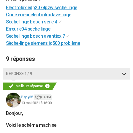
City break
Voyage de noces
Climat
Destinations
Voyage nature
Forum
+
Electrolux edp2074pzw sèche linge
PHOTO
Code erreur electrolux lave-linge
GUIDES D'ACHAT
Seche linge bosch serie 4
✓
Erreur e04 seche linge
BONS PLANS
Seche linge bosch avantixx 7
✓
Sèche-linge siemens iq500 problème
CARTE DE VOEUX
Carte Bonne année
Carte Pâques
Carte de Noël
Carte Saint-Valentin
Carte d'anniversaire
DICTIONNAIRE
9 réponses
Biographies
Expressions
Dictionnaire
Citations
Proverbes
PROGRAMME TV
RÉPONSE 1 / 9
COPAINS D'AVANT
Meilleure réponse
Se connecter
Collèges
Universités
Service militaire
S'inscrire
Lycées
Primaires
Entreprises
Avis de recherche
AVIS DE DÉCÈS
Papy35
4 804
13 mai 2021 à 16:30
FORUM
Bonjour,
Lifestyle
Sport
Television
Cinema
Bricolage
Culture
Auto
Voyage
Voici le schéma machine