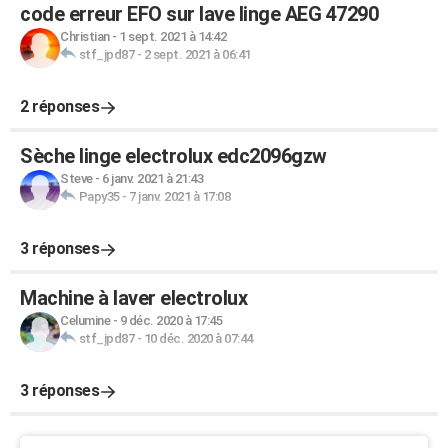
code erreur EFO sur lave linge AEG 47290
Christian
-
1 sept. 2021 à 14:42
stf_jpd87
-
2 sept. 2021 à 06:41
2 réponses
Sèche linge electrolux edc2096gzw
Steve
-
6 janv. 2021 à 21:43
Papy35
-
7 janv. 2021 à 17:08
3 réponses
Machine à laver electrolux
Celumine
-
9 déc. 2020 à 17:45
stf_jpd87
-
10 déc. 2020 à 07:44
3 réponses