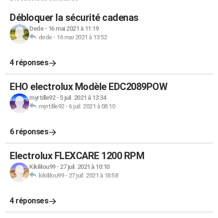
Débloquer la sécurité cadenas
Dede
-
16 mai 2021 à 11:19
dede
-
16 mai 2021 à 13:52
4 réponses
EHO electrolux Modèle EDC2089POW
myrtille92
-
5 juil. 2021 à 13:34
myrtille92
-
6 juil. 2021 à 08:10
6 réponses
Electrolux FLEXCARE 1200 RPM
Kikililou99
-
27 juil. 2021 à 10:10
kikililou99
-
27 juil. 2021 à 18:58
4 réponses