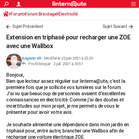
ACTUALITÉS
Forum
Forum Bricolage
Connexion
Electricité
S'inscrire
Rechercher
Société
Education
Villes
Politique
Faits Divers
Monde
+
SPORT
Sujet Précédent
Sujet Suivant
Football
Cyclisme
Forum
Coupe du monde 2026
Tennis
Rugby
CULTURE
Extension en triphasé pour recharger une ZOE
TNT
Cinéma
Musique
Programme TV
Streaming
Sorties cinéma
+
avec une Wallbox
FINANCE
Impôts
Immobilier
Banque
Crédit
Retraite
Epargne
Risques naturels par ville
Assurance
AUTO
Angevin-49
-
Modifié le 22 juin 2021 à 23:20
Profil bloqué -
2 juil. 2021 à 10:51
Réserver un essai
Berlines
Forum auto
Essais
Citadines
SUV
+
HIGH-TECH
Bonjour,
Bien que lecteur assez régulier sur linterna@ute, c'est la
Meilleur smartphone
Ordinateurs
Guide high-tech
Mobiles
Internet
Jeux vidéo
+
BRICOLAGE
première fois que je sollicite vos lumières sur le forum.
J'ai vu que beaucoup de personnes avaient d'excellentes
Aménagement intérieur
Cuisine
Jardinage
+
Forum
Extérieur
Salle de bains
Rangement
WEEK-END
connaissances en électricité. Comme j'ai des doutes et
incertitudes sur mon projet, je me permets de vous le
Escapades
Expositions
Week-end nature
Guides de France
Patrimoine
Musées
+
LIFESTYLE
présenter pour avoir votre avis.
Bien-être
Mode
+
Art de vivre
Loisirs
Modes de vie
SANTE
Je souhaite alimenter une dépendance dans mon jardin en
triphasé pour, entre autre, brancher une Wallbox afin de
Guide de la santé
Médicaments
+
Alimentation
Maladies
Sommeil
VOYAGE
recharger une voiture électrique ZOE.