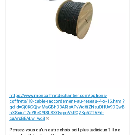
https://www.moncoffretdechantier.com/options-
coffrets/18-cable-raccordement-au-reseau-4-x-16.html?
gclid=Cj0KCQjwlMaGBhD3ARIsAPvWd6iZNsuDHUv9DQwBi
hXSxiuT7cY8eDYISLSXQvqmVkRQZKp52TVEd-
caArcBEALw_wcB
Pensez-vous qu'un autre choix soit plus judicieux ? Il y a