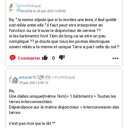
Profil bloqué
Modifié le 29 juin 2021 à 09:03
Re, "
la norme stipule que si tu recrées une terre, il faut qu'elle
soit reliée entre elle.
" il faut peut etre interpréter en
fonction ou se trouve le disjoncteur de service ??
si les batiments font 1km de long ca va etre un peu
compliqué ?? je doute que tous les postes électriques
soient reliés a la meme et unique Terre a part celle du sol !!
0
Commenter
astuces72
>
Profil bloqué
316
29 juin 2021 à 09:13
Re,
Une dalles unique(même 1km)= 1 bâtiments = Toutes les
terres interconnectées.
Dépendance sur le même disjoncteur = interconnexion des
terres.
c'est pas moi qui le dit ^^