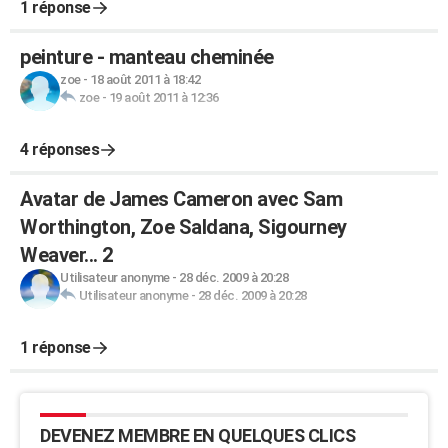
1 réponse
peinture - manteau cheminée
zoe
-
18 août 2011 à 18:42
zoe
-
19 août 2011 à 12:36
4 réponses
Avatar de James Cameron avec Sam
Worthington, Zoe Saldana, Sigourney
Weaver... 2
Utilisateur anonyme
-
28 déc. 2009 à 20:28
Utilisateur anonyme
-
28 déc. 2009 à 20:28
1 réponse
DEVENEZ MEMBRE EN QUELQUES CLICS