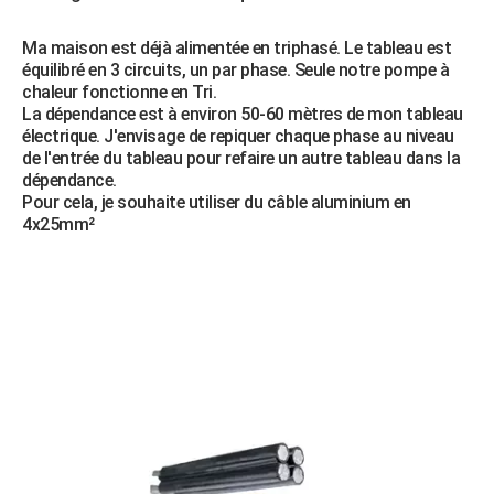
City break
Voyage de noces
Climat
Destinations
Voyage nature
Forum
+
PHOTO
Ma maison est déjà alimentée en triphasé. Le tableau est
équilibré en 3 circuits, un par phase. Seule notre pompe à
GUIDES D'ACHAT
chaleur fonctionne en Tri.
La dépendance est à environ 50-60 mètres de mon tableau
BONS PLANS
électrique. J'envisage de repiquer chaque phase au niveau
de l'entrée du tableau pour refaire un autre tableau dans la
CARTE DE VOEUX
dépendance.
Carte Bonne année
Carte Pâques
Carte de Noël
Carte Saint-Valentin
Carte d'anniversaire
Pour cela, je souhaite utiliser du câble aluminium en
DICTIONNAIRE
4x25mm²
Biographies
Expressions
Dictionnaire
Citations
Proverbes
PROGRAMME TV
COPAINS D'AVANT
Se connecter
Collèges
Universités
Service militaire
S'inscrire
Lycées
Primaires
Entreprises
Avis de recherche
AVIS DE DÉCÈS
FORUM
Lifestyle
Sport
Television
Cinema
Bricolage
Culture
Auto
Voyage