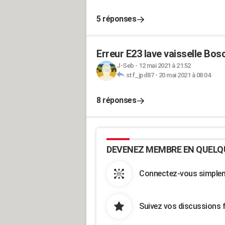
5 réponses
Erreur E23 lave vaisselle B
J-Seb
-
12 mai 2021 à 21:52
stf_jpd87
-
20 mai 2021 à 08:04
8 réponses
DEVENEZ MEMBRE EN QUELQ
Connectez-vous simpleme
Suivez vos discussions 