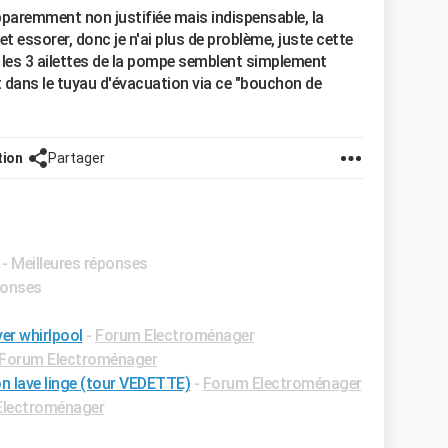
pparemment non justifiée mais indispensable, la
t essorer, donc je n'ai plus de problème, juste cette
ar les 3 ailettes de la pompe semblent simplement
t dans le tuyau d'évacuation via ce "bouchon de
tion
Partager
- Meilleures réponses
ponses
er whirlpool
-
Forum Electroménager
Forum Electroménager
mon lave linge (tour VEDETTE)
-
Forum Electroménager
Electroménager