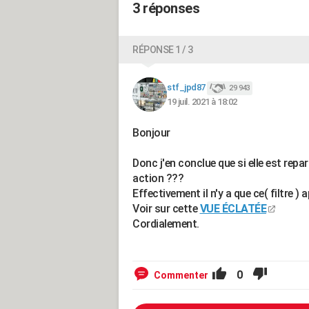
3 réponses
RÉPONSE 1 / 3
stf_jpd87
29 943
19 juil. 2021 à 18:02
Bonjour
Donc j'en conclue que si elle est repa
action ???
Effectivement il n'y a que ce( filtre )
Voir sur cette
VUE ÉCLATÉE
Cordialement.
0
Commenter