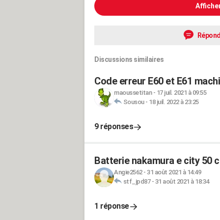
Affiche
Répond
Discussions similaires
Code erreur E60 et E61 machi
maoussetitan
-
17 juil. 2021 à 09:55
Sousou
-
18 juil. 2022 à 23:25
9 réponses
Batterie nakamura e city 50 
Angie2562
-
31 août 2021 à 14:49
stf_jpd87
-
31 août 2021 à 18:34
1 réponse