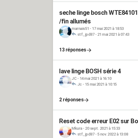
seche linge bosch WTE84101
/fin allumés
marnais51
-
17 mai 2021 à 18:53
stf_jpd87
-
21 mai 2021 à 07:43
13 réponses
lave linge BOSH série 4
JC
-
14 mai 2021 à 16:10
Jc
-
15 mai 2021 à 10:15
2 réponses
Reset code erreur E02 sur Bo
Mkura
-
20 sept. 2021 à 15:33
stf_jpd87
-
5 nov. 2022 à 13:08