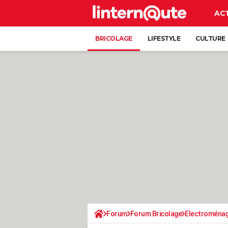
AC
BRICOLAGE
LIFESTYLE
CULTURE
Forum
Forum Bricolage
Electroména