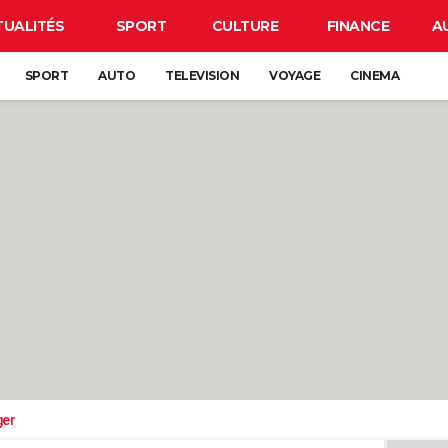
TUALITÉS
SPORT
CULTURE
FINANCE
A
SPORT
AUTO
TELEVISION
VOYAGE
CINEMA
ger