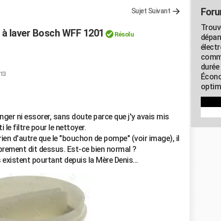
Foru
Sujet Suivant
Trouv
e à laver Bosch WFF 1201
Résolu
dépan
élect
commu
durée
:13
Écono
optimi
nger ni essorer, sans doute parce que j'y avais mis
i le filtre pour le nettoyer.
t rien d'autre que le "bouchon de pompe" (voir image), il
roprement dit dessus. Est-ce bien normal ?
s existent pourtant depuis la Mère Denis...