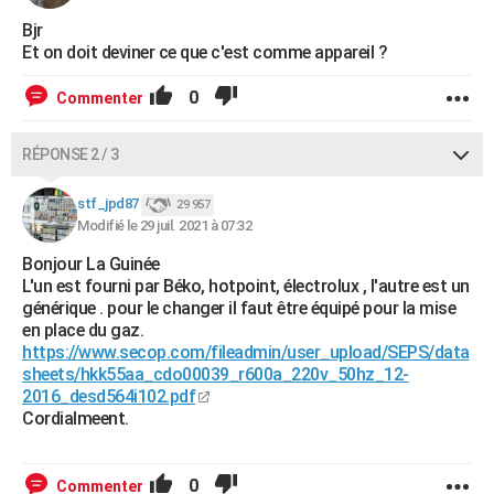
City break
Voyage de noces
Climat
Destinations
Voyage nature
Forum
+
PHOTO
Bjr
Et on doit deviner ce que c'est comme appareil ?
GUIDES D'ACHAT
0
Commenter
BONS PLANS
RÉPONSE 2 / 3
CARTE DE VOEUX
Carte Bonne année
Carte Pâques
Carte de Noël
Carte Saint-Valentin
Carte d'anniversaire
stf_jpd87
DICTIONNAIRE
29 957
Modifié le 29 juil. 2021 à 07:32
Biographies
Expressions
Dictionnaire
Citations
Proverbes
PROGRAMME TV
Bonjour La Guinée
L'un est fourni par Béko, hotpoint, électrolux , l'autre est un
COPAINS D'AVANT
générique . pour le changer il faut être équipé pour la mise
en place du gaz.
Se connecter
Collèges
Universités
Service militaire
S'inscrire
Lycées
Primaires
Entreprises
Avis de recherche
AVIS DE DÉCÈS
https://www.secop.com/fileadmin/user_upload/SEPS/data
sheets/hkk55aa_cdo00039_r600a_220v_50hz_12-
FORUM
2016_desd564i102.pdf
Cordialmeent.
Lifestyle
Sport
Television
Cinema
Bricolage
Culture
Auto
Voyage
0
Commenter