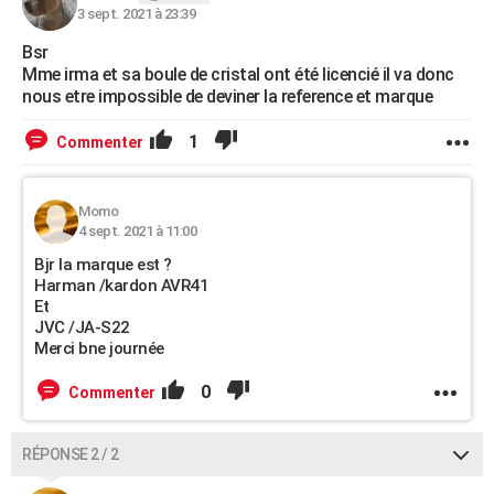
3 sept. 2021 à 23:39
City break
Voyage de noces
Climat
Destinations
Voyage nature
Forum
+
PHOTO
Bsr
GUIDES D'ACHAT
Mme irma et sa boule de cristal ont été licencié il va donc
nous etre impossible de deviner la reference et marque
BONS PLANS
1
Commenter
CARTE DE VOEUX
Carte Bonne année
Carte Pâques
Carte de Noël
Carte Saint-Valentin
Carte d'anniversaire
DICTIONNAIRE
Momo
4 sept. 2021 à 11:00
Biographies
Expressions
Dictionnaire
Citations
Proverbes
PROGRAMME TV
Bjr la marque est ?
Harman /kardon AVR41
COPAINS D'AVANT
Et
JVC /JA-S22
Se connecter
Collèges
Universités
Service militaire
S'inscrire
Lycées
Primaires
Entreprises
Avis de recherche
AVIS DE DÉCÈS
Merci bne journée
FORUM
0
Commenter
Lifestyle
Sport
Television
Cinema
Bricolage
Culture
Auto
Voyage
RÉPONSE 2 / 2