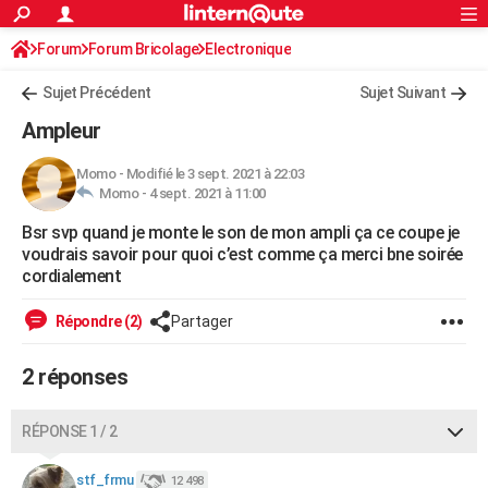
ACTUALITÉS
Forum
Forum Bricolage
Connexion
Electronique
S'inscrire
Rechercher
Société
Education
Villes
Politique
Faits Divers
Monde
+
SPORT
Sujet Précédent
Sujet Suivant
Football
Cyclisme
Forum
Coupe du monde 2026
Tennis
Rugby
CULTURE
Ampleur
TNT
Cinéma
Musique
Programme TV
Streaming
Sorties cinéma
+
FINANCE
Momo
-
Modifié le 3 sept. 2021 à 22:03
Momo -
4 sept. 2021 à 11:00
Impôts
Immobilier
Banque
Crédit
Retraite
Epargne
Risques naturels par ville
Assurance
AUTO
Bsr svp quand je monte le son de mon ampli ça ce coupe je
Réserver un essai
Berlines
Forum auto
Essais
Citadines
SUV
+
HIGH-TECH
voudrais savoir pour quoi c’est comme ça merci bne soirée
cordialement
Meilleur smartphone
Ordinateurs
Guide high-tech
Mobiles
Internet
Jeux vidéo
+
BRICOLAGE
Répondre (2)
Partager
Aménagement intérieur
Cuisine
Jardinage
+
Forum
Extérieur
Salle de bains
Rangement
WEEK-END
2 réponses
Escapades
Expositions
Week-end nature
Guides de France
Patrimoine
Musées
+
LIFESTYLE
Bien-être
Mode
+
Art de vivre
Loisirs
Modes de vie
SANTE
RÉPONSE 1 / 2
Guide de la santé
Médicaments
+
Alimentation
Maladies
Sommeil
VOYAGE
stf_frmu
12 498