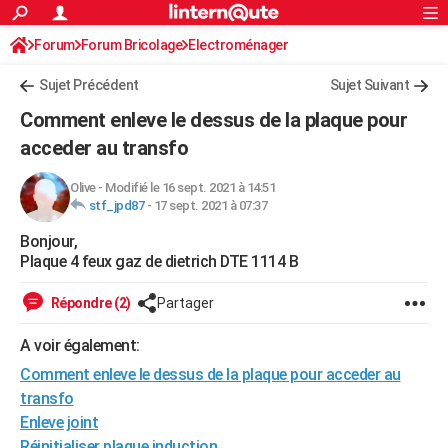
ACTUALITÉS
Forum
Forum Bricolage
Connexion
Electroménager
S'inscrire
Rechercher
Société
Education
Villes
Politique
Faits Divers
Monde
+
SPORT
Sujet Précédent
Sujet Suivant
Football
Cyclisme
Forum
Coupe du monde 2026
Tennis
Rugby
CULTURE
Comment enleve le dessus de la plaque pour
TNT
Cinéma
Musique
Programme TV
Streaming
Sorties cinéma
+
acceder au transfo
FINANCE
Impôts
Immobilier
Banque
Crédit
Retraite
Epargne
Risques naturels par ville
Assurance
AUTO
Olive
-
Modifié le 16 sept. 2021 à 14:51
stf_jpd87
-
17 sept. 2021 à 07:37
Réserver un essai
Berlines
Forum auto
Essais
Citadines
SUV
+
HIGH-TECH
Bonjour,
Plaque 4 feux gaz de dietrich DTE 1114 B
Meilleur smartphone
Ordinateurs
Guide high-tech
Mobiles
Internet
Jeux vidéo
+
BRICOLAGE
Répondre (2)
Partager
Aménagement intérieur
Cuisine
Jardinage
+
Forum
Extérieur
Salle de bains
Rangement
WEEK-END
A voir également:
Escapades
Expositions
Week-end nature
Guides de France
Patrimoine
Musées
+
LIFESTYLE
Comment enleve le dessus de la plaque pour acceder au
Bien-être
Mode
+
Art de vivre
Loisirs
Modes de vie
SANTE
transfo
Enleve joint
Guide de la santé
Médicaments
+
Alimentation
Maladies
Sommeil
VOYAGE
Réinitialiser plaque induction