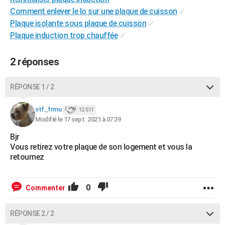
City break
Voyage de noces
Climat
Destinations
Voyage nature
Forum
+
Comment enlever le lo sur une plaque de cuisson
✓
PHOTO
Plaque isolante sous plaque de cuisson
✓
GUIDES D'ACHAT
Plaque induction trop chauffée
✓
BONS PLANS
2 réponses
CARTE DE VOEUX
RÉPONSE 1 / 2
Carte Bonne année
Carte Pâques
Carte de Noël
Carte Saint-Valentin
Carte d'anniversaire
DICTIONNAIRE
stf_frmu
12 511
Biographies
Expressions
Dictionnaire
Citations
Proverbes
PROGRAMME TV
Modifié le 17 sept. 2021 à 07:39
COPAINS D'AVANT
Bjr
Vous retirez votre plaque de son logement et vous la
Se connecter
Collèges
Universités
Service militaire
S'inscrire
Lycées
Primaires
Entreprises
Avis de recherche
AVIS DE DÉCÈS
retournez
FORUM
0
Commenter
Lifestyle
Sport
Television
Cinema
Bricolage
Culture
Auto
Voyage
RÉPONSE 2 / 2