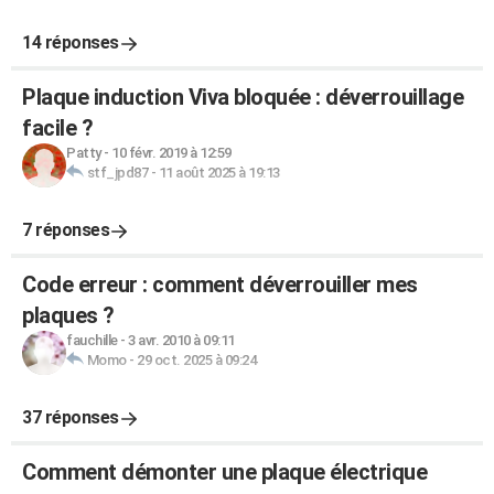
14 réponses
Plaque induction Viva bloquée : déverrouillage
facile ?
Patty
-
10 févr. 2019 à 12:59
stf_jpd87
-
11 août 2025 à 19:13
7 réponses
Code erreur : comment déverrouiller mes
plaques ?
fauchille
-
3 avr. 2010 à 09:11
Momo
-
29 oct. 2025 à 09:24
37 réponses
Comment démonter une plaque électrique