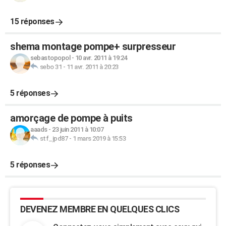
15 réponses
shema montage pompe+ surpresseur
sebastopopol
-
10 avr. 2011 à 19:24
sebo 31
-
11 avr. 2011 à 20:23
5 réponses
amorçage de pompe à puits
aaads
-
23 juin 2011 à 10:07
stf_jpd87
-
1 mars 2019 à 15:53
5 réponses
DEVENEZ MEMBRE EN QUELQUES CLICS