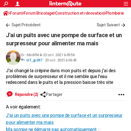
ACTUALITÉS
Forum
Forum Bricolage
Connexion
Construction et rénovation
S'inscrire
Plomberie
Rechercher
Société
Education
Villes
Politique
Faits Divers
Monde
+
SPORT
Sujet Précédent
Sujet Suivant
Football
Cyclisme
Forum
Coupe du monde 2026
Tennis
Rugby
CULTURE
J'ai un puits avec une pompe de surface et un
TNT
Cinéma
Musique
Programme TV
Streaming
Sorties cinéma
+
surpresseur pour alimenter ma mais
FINANCE
Impôts
Immobilier
Banque
Crédit
Retraite
Epargne
Risques naturels par ville
Assurance
AUTO
Di
-
Modifié le 22 oct. 2021 à 09:56
stf_jpd87
-
23 oct. 2021 à 06:45
Réserver un essai
Berlines
Forum auto
Essais
Citadines
SUV
+
HIGH-TECH
J'ai changé la crépine dans mon puits et depuis j'ai des
problèmes de surpresseur et il me semble que l'eau
Meilleur smartphone
Ordinateurs
Guide high-tech
Mobiles
Internet
Jeux vidéo
+
BRICOLAGE
redescend dans le puits et la pression baisse très vite
Aménagement intérieur
Cuisine
Jardinage
+
Forum
Extérieur
Salle de bains
Rangement
WEEK-END
Répondre (2)
Partager
Escapades
Expositions
Week-end nature
Guides de France
Patrimoine
Musées
+
LIFESTYLE
A voir également:
Bien-être
Mode
+
Art de vivre
Loisirs
Modes de vie
SANTE
J'ai un puits avec une pompe de surface et un surpresseur
pour alimenter ma mais
Guide de la santé
Médicaments
+
Alimentation
Maladies
Sommeil
VOYAGE
Ma pompe ne démarre pas automatiquement
✓