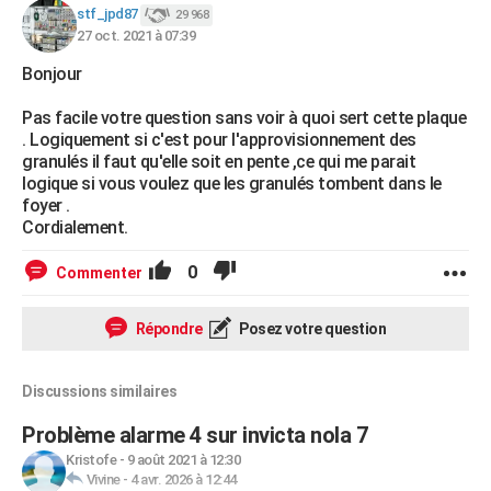
stf_jpd87
29 968
City break
Voyage de noces
Climat
Destinations
Voyage nature
Forum
+
PHOTO
27 oct. 2021 à 07:39
GUIDES D'ACHAT
Bonjour
BONS PLANS
Pas facile votre question sans voir à quoi sert cette plaque
. Logiquement si c'est pour l'approvisionnement des
CARTE DE VOEUX
granulés il faut qu'elle soit en pente ,ce qui me parait
logique si vous voulez que les granulés tombent dans le
Carte Bonne année
Carte Pâques
Carte de Noël
Carte Saint-Valentin
Carte d'anniversaire
DICTIONNAIRE
foyer .
Cordialement.
Biographies
Expressions
Dictionnaire
Citations
Proverbes
PROGRAMME TV
0
Commenter
COPAINS D'AVANT
Répondre
Posez votre question
Se connecter
Collèges
Universités
Service militaire
S'inscrire
Lycées
Primaires
Entreprises
Avis de recherche
AVIS DE DÉCÈS
FORUM
Discussions similaires
Lifestyle
Sport
Television
Cinema
Bricolage
Culture
Auto
Voyage
Problème alarme 4 sur invicta nola 7
Kristofe
-
9 août 2021 à 12:30
Vivine
-
4 avr. 2026 à 12:44