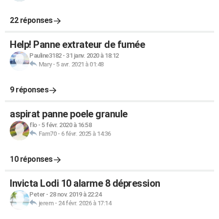
22 réponses
Help! Panne extrateur de fumée
Pauline3182
-
31 janv. 2020 à 18:12
Mary
-
5 avr. 2021 à 01:48
9 réponses
aspirat panne poele granule
flo
-
5 févr. 2020 à 16:58
Fam70
-
6 févr. 2025 à 14:36
10 réponses
Invicta Lodi 10 alarme 8 dépression
Peter
-
28 nov. 2019 à 22:24
jerem
-
24 févr. 2026 à 17:14