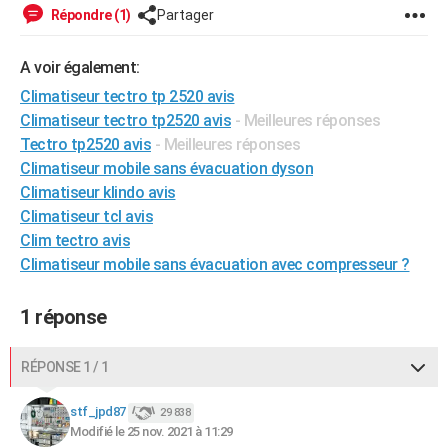
Répondre (1)
Partager
City break
Voyage de noces
Climat
Destinations
Voyage nature
Forum
+
PHOTO
GUIDES D'ACHAT
A voir également:
Climatiseur tectro tp 2520 avis
BONS PLANS
Climatiseur tectro tp2520 avis
- Meilleures réponses
Tectro tp2520 avis
- Meilleures réponses
CARTE DE VOEUX
Climatiseur mobile sans évacuation dyson
Carte Bonne année
Carte Pâques
Carte de Noël
Carte Saint-Valentin
Carte d'anniversaire
DICTIONNAIRE
Climatiseur klindo avis
Climatiseur tcl avis
Biographies
Expressions
Dictionnaire
Citations
Proverbes
PROGRAMME TV
Clim tectro avis
Climatiseur mobile sans évacuation avec compresseur ?
COPAINS D'AVANT
Se connecter
Collèges
Universités
Service militaire
S'inscrire
Lycées
Primaires
Entreprises
Avis de recherche
AVIS DE DÉCÈS
1 réponse
FORUM
RÉPONSE 1 / 1
Lifestyle
Sport
Television
Cinema
Bricolage
Culture
Auto
Voyage
stf_jpd87
29 838
Modifié le 25 nov. 2021 à 11:29