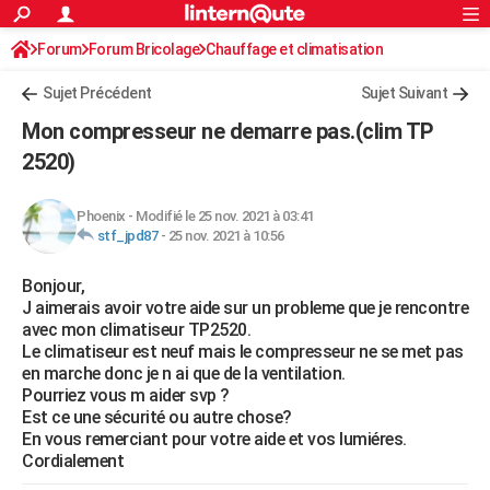
ACTUALITÉS
Forum
Forum Bricolage
Connexion
Chauffage et climatisation
S'inscrire
Rechercher
Société
Education
Villes
Politique
Faits Divers
Monde
+
SPORT
Sujet Précédent
Sujet Suivant
Football
Cyclisme
Forum
Coupe du monde 2026
Tennis
Rugby
CULTURE
Mon compresseur ne demarre pas.(clim TP
TNT
Cinéma
Musique
Programme TV
Streaming
Sorties cinéma
+
2520)
FINANCE
Impôts
Immobilier
Banque
Crédit
Retraite
Epargne
Risques naturels par ville
Assurance
AUTO
Phoenix
-
Modifié le 25 nov. 2021 à 03:41
stf_jpd87
-
25 nov. 2021 à 10:56
Réserver un essai
Berlines
Forum auto
Essais
Citadines
SUV
+
HIGH-TECH
Bonjour,
Meilleur smartphone
Ordinateurs
Guide high-tech
Mobiles
Internet
Jeux vidéo
+
BRICOLAGE
J aimerais avoir votre aide sur un probleme que je rencontre
avec mon climatiseur TP2520.
Aménagement intérieur
Cuisine
Jardinage
+
Forum
Extérieur
Salle de bains
Rangement
WEEK-END
Le climatiseur est neuf mais le compresseur ne se met pas
en marche donc je n ai que de la ventilation.
Escapades
Expositions
Week-end nature
Guides de France
Patrimoine
Musées
+
LIFESTYLE
Pourriez vous m aider svp ?
Est ce une sécurité ou autre chose?
Bien-être
Mode
+
Art de vivre
Loisirs
Modes de vie
SANTE
En vous remerciant pour votre aide et vos lumiéres.
Cordialement
Guide de la santé
Médicaments
+
Alimentation
Maladies
Sommeil
VOYAGE