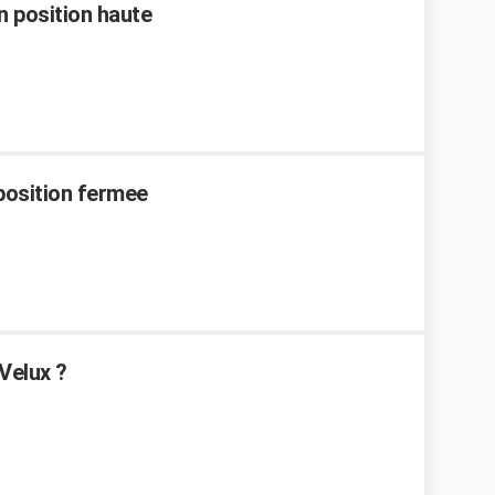
n position haute
 position fermee
Velux ?