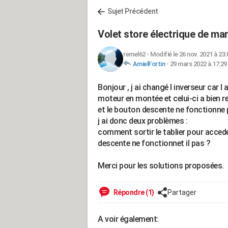
Sujet Précédent
Volet store électrique de ma
remel62
-
Modifié le 26 nov. 2021 à 23:
AmielFortin
-
29 mars 2022 à 17:29
Bonjour , j ai changé l inverseur car l 
moteur en montée et celui-ci a bien re
et le bouton descente ne fonctionne p
j ai donc deux problèmes :
comment sortir le tablier pour accede
descente ne fonctionnet il pas ?
Merci pour les solutions proposées.
Répondre (1)
Partager
A voir également: