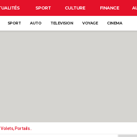
TUALITÉS
SPORT
CULTURE
FINANCE
A
SPORT
AUTO
TELEVISION
VOYAGE
CINEMA
Volets, Portails..