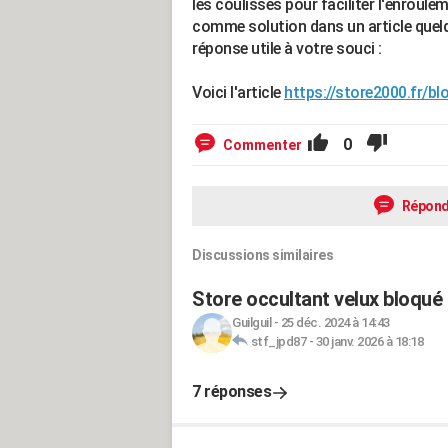
les coulisses pour faciliter l'enrouleme
comme solution dans un article quelque
réponse utile à votre souci :
Voici l'article
https://store2000.fr/bl
0
Commenter
Répond
Discussions similaires
Store occultant velux bloqué
Guilguil
-
25 déc. 2024 à 14:43
stf_jpd87
-
30 janv. 2026 à 18:18
7 réponses