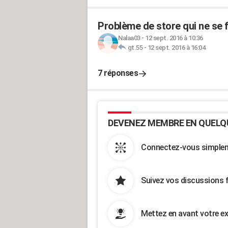
Problème de store qui ne se 
Nalaa03
-
12 sept. 2016 à 10:36
gt.55
-
12 sept. 2016 à 16:04
7 réponses
DEVENEZ MEMBRE EN QUELQ
Connectez-vous simpleme
Suivez vos discussions 
Mettez en avant votre ex