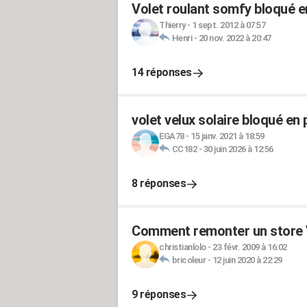
Volet roulant somfy bloqué e
Thierry
-
1 sept. 2012 à 07:57
Henri
-
20 nov. 2022 à 20:47
14 réponses
volet velux solaire bloqué en
EGA78
-
15 janv. 2021 à 18:59
CC182
-
30 juin 2026 à 12:56
8 réponses
Comment remonter un store 
christianlolo
-
23 févr. 2009 à 16:02
bricoleur
-
12 juin 2020 à 22:29
9 réponses