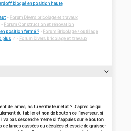
erdoff bloqué en position haute
aut
-
Forum Divers bricolage et travaux
e
-
Forum Construction et rénovation
en position fermé ?
-
Forum Bricolage / outillage
d plus
✓
-
Forum Divers bricolage et travaux
nt de lames, as tu vérifié leur état ? D'après ce qui
ulement du tablier et non de bouton de l'inverseur, si
, il va pas descendre meme si t'appuies sur le bouton
a pas de lames cassées ou décalées et essaie de graisser