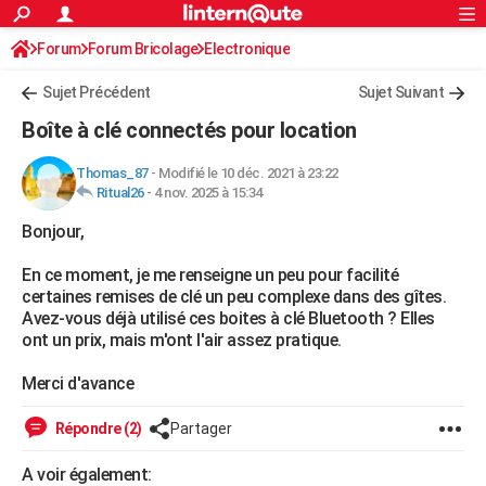
ACTUALITÉS
Forum
Forum Bricolage
Connexion
Electronique
S'inscrire
Rechercher
Société
Education
Villes
Politique
Faits Divers
Monde
+
SPORT
Sujet Précédent
Sujet Suivant
Football
Cyclisme
Forum
Coupe du monde 2026
Tennis
Rugby
CULTURE
Boîte à clé connectés pour location
TNT
Cinéma
Musique
Programme TV
Streaming
Sorties cinéma
+
FINANCE
Thomas_87
-
Modifié le 10 déc. 2021 à 23:22
Ritual26
-
4 nov. 2025 à 15:34
Impôts
Immobilier
Banque
Crédit
Retraite
Epargne
Risques naturels par ville
Assurance
AUTO
Bonjour,
Réserver un essai
Berlines
Forum auto
Essais
Citadines
SUV
+
HIGH-TECH
En ce moment, je me renseigne un peu pour facilité
Meilleur smartphone
Ordinateurs
Guide high-tech
Mobiles
Internet
Jeux vidéo
+
BRICOLAGE
certaines remises de clé un peu complexe dans des gîtes.
Avez-vous déjà utilisé ces boites à clé Bluetooth ? Elles
Aménagement intérieur
Cuisine
Jardinage
+
Forum
Extérieur
Salle de bains
Rangement
WEEK-END
ont un prix, mais m'ont l'air assez pratique.
Escapades
Expositions
Week-end nature
Guides de France
Patrimoine
Musées
+
LIFESTYLE
Merci d'avance
Bien-être
Mode
+
Art de vivre
Loisirs
Modes de vie
SANTE
Répondre (2)
Partager
Guide de la santé
Médicaments
+
Alimentation
Maladies
Sommeil
VOYAGE
A voir également: