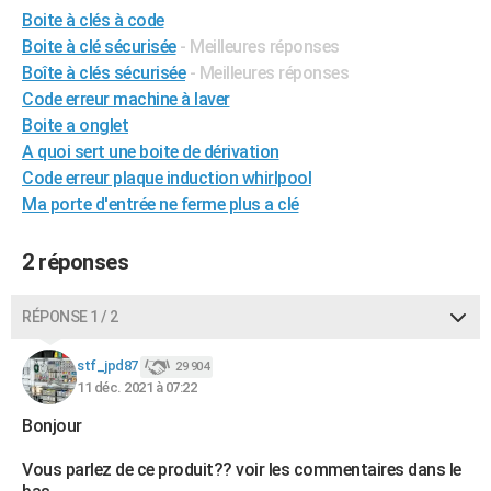
Boite à clés à code
City break
Voyage de noces
Climat
Destinations
Voyage nature
Forum
+
PHOTO
Boite à clé sécurisée
- Meilleures réponses
GUIDES D'ACHAT
Boîte à clés sécurisée
- Meilleures réponses
Code erreur machine à laver
BONS PLANS
Boite a onglet
A quoi sert une boite de dérivation
CARTE DE VOEUX
Code erreur plaque induction whirlpool
Carte Bonne année
Carte Pâques
Carte de Noël
Carte Saint-Valentin
Carte d'anniversaire
Ma porte d'entrée ne ferme plus a clé
DICTIONNAIRE
Biographies
Expressions
Dictionnaire
Citations
Proverbes
PROGRAMME TV
2 réponses
COPAINS D'AVANT
RÉPONSE 1 / 2
Se connecter
Collèges
Universités
Service militaire
S'inscrire
Lycées
Primaires
Entreprises
Avis de recherche
AVIS DE DÉCÈS
stf_jpd87
29 904
FORUM
11 déc. 2021 à 07:22
Lifestyle
Sport
Television
Cinema
Bricolage
Culture
Auto
Voyage
Bonjour
Vous parlez de ce produit?? voir les commentaires dans le