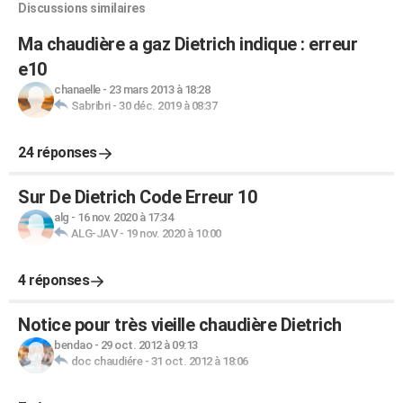
Discussions similaires
Ma chaudière a gaz Dietrich indique : erreur
e10
chanaelle
-
23 mars 2013 à 18:28
Sabribri
-
30 déc. 2019 à 08:37
24 réponses
Sur De Dietrich Code Erreur 10
alg
-
16 nov. 2020 à 17:34
ALG-JAV
-
19 nov. 2020 à 10:00
4 réponses
Notice pour très vieille chaudière Dietrich
bendao
-
29 oct. 2012 à 09:13
doc chaudiére
-
31 oct. 2012 à 18:06