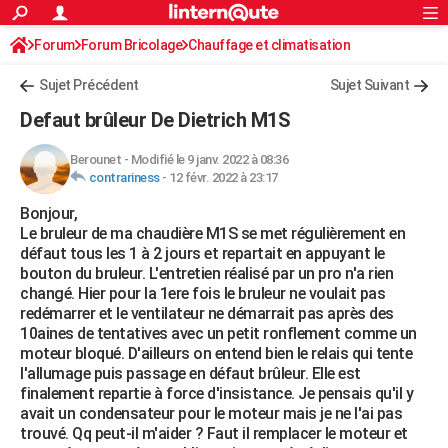
ACTUALITÉS
Forum
Forum Bricolage
Connexion
Chauffage et climatisation
S'inscrire
Rechercher
Société
Education
Villes
Politique
Faits Divers
Monde
+
SPORT
Chauffage Fuel / Gaz / Pétrole
Sujet Précédent
Sujet Suivant
Football
Cyclisme
Forum
Coupe du monde 2026
Tennis
Rugby
CULTURE
Defaut brûleur De Dietrich M1S
TNT
Cinéma
Musique
Programme TV
Streaming
Sorties cinéma
+
FINANCE
Berounet
-
Modifié le 9 janv. 2022 à 08:36
contrariness
-
12 févr. 2022 à 23:17
Impôts
Immobilier
Banque
Crédit
Retraite
Epargne
Risques naturels par ville
Assurance
AUTO
Bonjour,
Réserver un essai
Berlines
Forum auto
Essais
Citadines
SUV
+
HIGH-TECH
Le bruleur de ma chaudière M1S se met régulièrement en
défaut tous les 1 à 2 jours et repartait en appuyant le
Meilleur smartphone
Ordinateurs
Guide high-tech
Mobiles
Internet
Jeux vidéo
+
BRICOLAGE
bouton du bruleur. L'entretien réalisé par un pro n'a rien
changé. Hier pour la 1ere fois le bruleur ne voulait pas
Aménagement intérieur
Cuisine
Jardinage
+
Forum
Extérieur
Salle de bains
Rangement
WEEK-END
redémarrer et le ventilateur ne démarrait pas après des
10aines de tentatives avec un petit ronflement comme un
Escapades
Expositions
Week-end nature
Guides de France
Patrimoine
Musées
+
LIFESTYLE
moteur bloqué. D'ailleurs on entend bien le relais qui tente
l'allumage puis passage en défaut brûleur. Elle est
Bien-être
Mode
+
Art de vivre
Loisirs
Modes de vie
SANTE
finalement repartie à force d'insistance. Je pensais qu'il y
avait un condensateur pour le moteur mais je ne l'ai pas
Guide de la santé
Médicaments
+
Alimentation
Maladies
Sommeil
VOYAGE
trouvé. Qq peut-il m'aider ? Faut il remplacer le moteur et