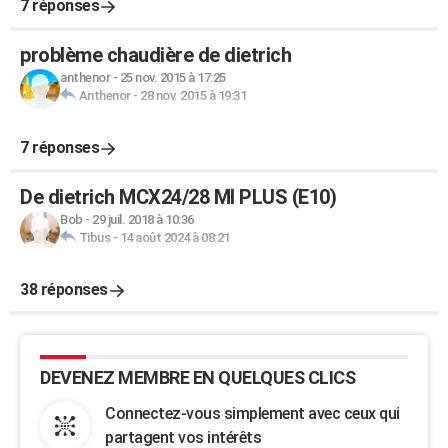
7 réponses
problème chaudière de dietrich
anthenor
-
25 nov. 2015 à 17:25
Anthenor
-
28 nov. 2015 à 19:31
7 réponses
De dietrich MCX24/28 MI PLUS (E10)
Bob
-
29 juil. 2018 à 10:36
Tibus
-
14 août 2024 à 08:21
38 réponses
DEVENEZ MEMBRE EN QUELQUES CLICS
Connectez-vous simplement avec ceux qui
partagent vos intérêts