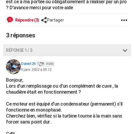
est ce à ma portée ou obligatoirement à réaliser par un pro
City break
Voyage de noces
Climat
Destinations
Voyage nature
Forum
+
? D'avance merci pour votre aide
PHOTO
GUIDES D'ACHAT
Répondre (3)
Partager
BONS PLANS
3 réponses
CARTE DE VOEUX
RÉPONSE 1 / 3
Carte Bonne année
Carte Pâques
Carte de Noël
Carte Saint-Valentin
Carte d'anniversaire
DICTIONNAIRE
Daniel 26
4 684
Biographies
Expressions
Dictionnaire
Citations
Proverbes
PROGRAMME TV
9 janv. 2022 à 09:12
Bonjour,
COPAINS D'AVANT
Lors d'un remplissage ou d'un complément de cuve , la
Se connecter
Collèges
Universités
Service militaire
S'inscrire
Lycées
Primaires
Entreprises
Avis de recherche
chaudière était en fonctionnement ?
AVIS DE DÉCÈS
Ce moteur est équipé d'un condensateur (permanent) s'il
FORUM
fonctionne en monophasé.
Lifestyle
Sport
Television
Cinema
Bricolage
Culture
Auto
Voyage
Cherchez bien, vérifiez si la turbine tourne à la main sans
forcer sans point dur .
Cdlt,