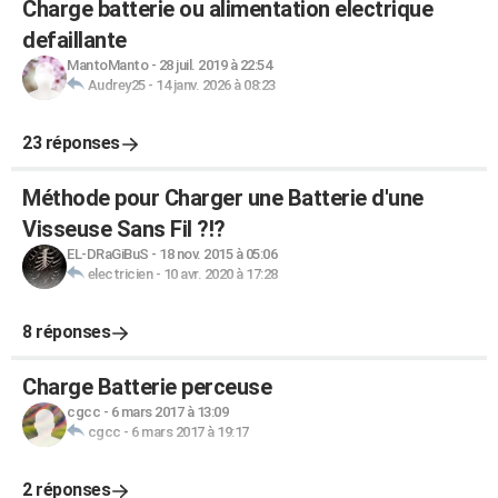
Charge batterie ou alimentation electrique
defaillante
MantoManto
-
28 juil. 2019 à 22:54
Audrey25
-
14 janv. 2026 à 08:23
23 réponses
Méthode pour Charger une Batterie d'une
Visseuse Sans Fil ?!?
EL-DRaGiBuS
-
18 nov. 2015 à 05:06
electricien
-
10 avr. 2020 à 17:28
8 réponses
Charge Batterie perceuse
cgcc
-
6 mars 2017 à 13:09
cgcc
-
6 mars 2017 à 19:17
2 réponses