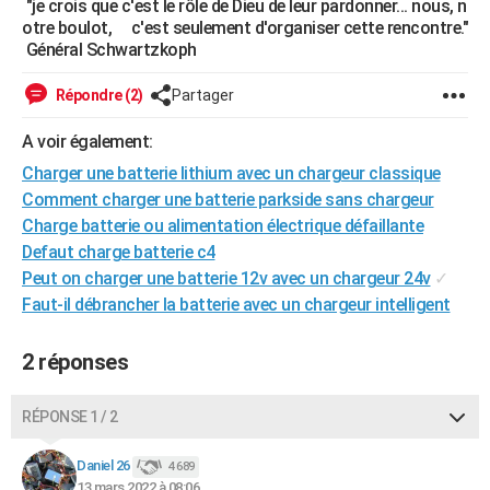
"je crois que c'est le rôle de Dieu de leur pardonner... nous, n
City break
Voyage de noces
Climat
Destinations
Voyage nature
Forum
+
otre boulot, c'est seulement d'organiser cette rencontre."
PHOTO
Général Schwartzkoph
GUIDES D'ACHAT
Répondre (2)
Partager
BONS PLANS
A voir également:
CARTE DE VOEUX
Charger une batterie lithium avec un chargeur classique
Carte Bonne année
Carte Pâques
Carte de Noël
Carte Saint-Valentin
Carte d'anniversaire
Comment charger une batterie parkside sans chargeur
DICTIONNAIRE
Charge batterie ou alimentation électrique défaillante
Biographies
Expressions
Dictionnaire
Citations
Proverbes
PROGRAMME TV
Defaut charge batterie c4
Peut on charger une batterie 12v avec un chargeur 24v
✓
COPAINS D'AVANT
Faut-il débrancher la batterie avec un chargeur intelligent
Se connecter
Collèges
Universités
Service militaire
S'inscrire
Lycées
Primaires
Entreprises
Avis de recherche
AVIS DE DÉCÈS
2 réponses
FORUM
RÉPONSE 1 / 2
Lifestyle
Sport
Television
Cinema
Bricolage
Culture
Auto
Voyage
Daniel 26
4 689
13 mars 2022 à 08:06