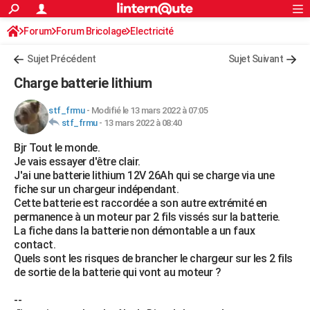
ACTUALITÉS
Forum
Forum Bricolage
Connexion
Electricité
S'inscrire
Rechercher
Société
Education
Villes
Politique
Faits Divers
Monde
+
SPORT
Sujet Précédent
Sujet Suivant
Football
Cyclisme
Forum
Coupe du monde 2026
Tennis
Rugby
CULTURE
Charge batterie lithium
TNT
Cinéma
Musique
Programme TV
Streaming
Sorties cinéma
+
FINANCE
stf_frmu
-
Modifié le 13 mars 2022 à 07:05
stf_frmu
-
13 mars 2022 à 08:40
Impôts
Immobilier
Banque
Crédit
Retraite
Epargne
Risques naturels par ville
Assurance
AUTO
Bjr Tout le monde.
Réserver un essai
Berlines
Forum auto
Essais
Citadines
SUV
+
HIGH-TECH
Je vais essayer d'être clair.
J'ai une batterie lithium 12V 26Ah qui se charge via une
Meilleur smartphone
Ordinateurs
Guide high-tech
Mobiles
Internet
Jeux vidéo
+
BRICOLAGE
fiche sur un chargeur indépendant.
Cette batterie est raccordée a son autre extrémité en
Aménagement intérieur
Cuisine
Jardinage
+
Forum
Extérieur
Salle de bains
Rangement
WEEK-END
permanence à un moteur par 2 fils vissés sur la batterie.
La fiche dans la batterie non démontable a un faux
Escapades
Expositions
Week-end nature
Guides de France
Patrimoine
Musées
+
LIFESTYLE
contact.
Quels sont les risques de brancher le chargeur sur les 2 fils
Bien-être
Mode
+
Art de vivre
Loisirs
Modes de vie
SANTE
de sortie de la batterie qui vont au moteur ?
Guide de la santé
Médicaments
+
Alimentation
Maladies
Sommeil
VOYAGE
--