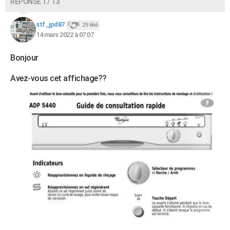
RÉPONSE 1 / 13
stf_jpd87
29 666
14 mars 2022 à 07:07
Bonjour
Avez-vous cet affichage??