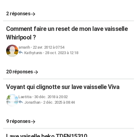
2 réponses
Comment faire un reset de mon lave vaisselle
Whirlpool ?
amarih
-
22 avr. 2012 à 07:54
Kathytunis
-
28 oct. 2023 à 12:18
20 réponses
Voyant qui clignotte sur lave vaisselle Viva
Laetitia
-
30 déc. 2018 à 20:02
Jonathan
-
2 déc. 2025 à 08:44
9 réponses
Lave vaiselle beko TDFN15310