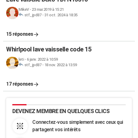
MikeV
-
23 mai 2019 à 15:21
stf_jpd87
-
31 oct. 2024 à 18:35
15 réponses
Whirlpool lave vaisselle code 15
leti
-
6 janv. 2022 à 10:59
stf_jpd87
-
18 nov. 2022 à 13:59
17 réponses
DEVENEZ MEMBRE EN QUELQUES CLICS
Connectez-vous simplement avec ceux qui
partagent vos intérêts