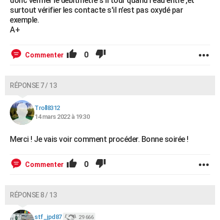
donc vérifier le débitmètre s'il tour quand l'eau entre ,et
surtout vérifier les contacte s'il n’est pas oxydé par
exemple.
A+
0
Commenter
RÉPONSE 7 / 13
Troll8312
14 mars 2022 à 19:30
Merci ! Je vais voir comment procéder. Bonne soirée !
0
Commenter
RÉPONSE 8 / 13
stf_jpd87
29 666