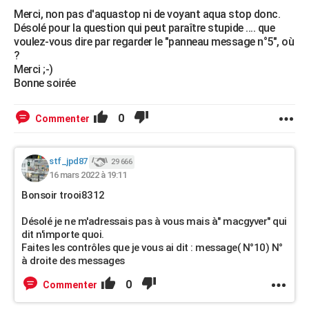
Merci, non pas d'aquastop ni de voyant aqua stop donc.
Désolé pour la question qui peut paraître stupide .... que
voulez-vous dire par regarder le "panneau message n°5", où
?
Merci ;-)
Bonne soirée
0
Commenter
stf_jpd87
29 666
16 mars 2022 à 19:11
Bonsoir trooi8312
Désolé je ne m'adressais pas à vous mais à" macgyver" qui
dit n'importe quoi.
Faites les contrôles que je vous ai dit : message( N°10) N°
à droite des messages
0
Commenter