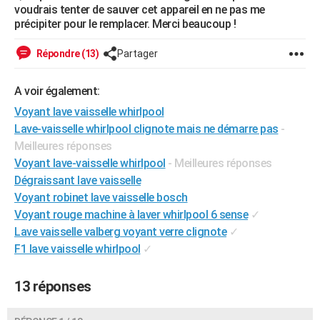
voudrais tenter de sauver cet appareil en ne pas me
City break
Voyage de noces
Climat
Destinations
Voyage nature
Forum
+
PHOTO
précipiter pour le remplacer. Merci beaucoup !
GUIDES D'ACHAT
Répondre (13)
Partager
BONS PLANS
A voir également:
CARTE DE VOEUX
Voyant lave vaisselle whirlpool
Lave-vaisselle whirlpool clignote mais ne démarre pas
-
Carte Bonne année
Carte Pâques
Carte de Noël
Carte Saint-Valentin
Carte d'anniversaire
DICTIONNAIRE
Meilleures réponses
Biographies
Expressions
Dictionnaire
Citations
Proverbes
PROGRAMME TV
Voyant lave-vaisselle whirlpool
- Meilleures réponses
Dégraissant lave vaisselle
COPAINS D'AVANT
Voyant robinet lave vaisselle bosch
Voyant rouge machine à laver whirlpool 6 sense
✓
Se connecter
Collèges
Universités
Service militaire
S'inscrire
Lycées
Primaires
Entreprises
Avis de recherche
AVIS DE DÉCÈS
Lave vaisselle valberg voyant verre clignote
✓
F1 lave vaisselle whirlpool
✓
FORUM
Lifestyle
Sport
Television
Cinema
Bricolage
Culture
Auto
Voyage
13 réponses