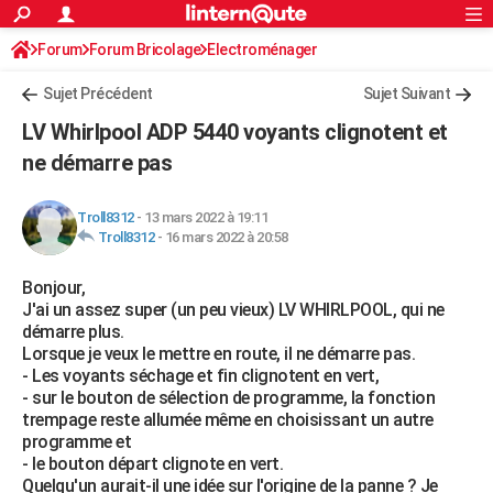
ACTUALITÉS
Forum
Forum Bricolage
Connexion
Electroménager
S'inscrire
Rechercher
Société
Education
Villes
Politique
Faits Divers
Monde
+
SPORT
Sujet Précédent
Sujet Suivant
Football
Cyclisme
Forum
Coupe du monde 2026
Tennis
Rugby
CULTURE
LV Whirlpool ADP 5440 voyants clignotent et
TNT
Cinéma
Musique
Programme TV
Streaming
Sorties cinéma
+
ne démarre pas
FINANCE
Impôts
Immobilier
Banque
Crédit
Retraite
Epargne
Risques naturels par ville
Assurance
AUTO
Troll8312
-
13 mars 2022 à 19:11
Troll8312
-
16 mars 2022 à 20:58
Réserver un essai
Berlines
Forum auto
Essais
Citadines
SUV
+
HIGH-TECH
Bonjour,
Meilleur smartphone
Ordinateurs
Guide high-tech
Mobiles
Internet
Jeux vidéo
+
BRICOLAGE
J'ai un assez super (un peu vieux) LV WHIRLPOOL, qui ne
démarre plus.
Aménagement intérieur
Cuisine
Jardinage
+
Forum
Extérieur
Salle de bains
Rangement
WEEK-END
Lorsque je veux le mettre en route, il ne démarre pas.
- Les voyants séchage et fin clignotent en vert,
Escapades
Expositions
Week-end nature
Guides de France
Patrimoine
Musées
+
LIFESTYLE
- sur le bouton de sélection de programme, la fonction
trempage reste allumée même en choisissant un autre
Bien-être
Mode
+
Art de vivre
Loisirs
Modes de vie
SANTE
programme et
- le bouton départ clignote en vert.
Guide de la santé
Médicaments
+
Alimentation
Maladies
Sommeil
VOYAGE
Quelqu'un aurait-il une idée sur l'origine de la panne ? Je