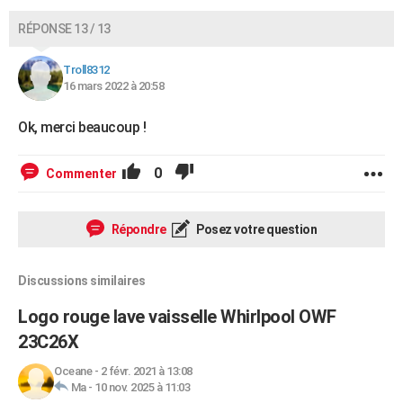
RÉPONSE 13 / 13
Troll8312
16 mars 2022 à 20:58
Ok, merci beaucoup !
0
Commenter
Répondre
Posez votre question
Discussions similaires
Logo rouge lave vaisselle Whirlpool OWF
23C26X
Oceane
-
2 févr. 2021 à 13:08
Ma
-
10 nov. 2025 à 11:03