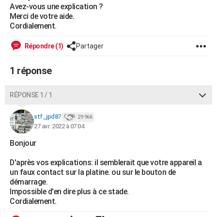
Avez-vous une explication ?
City break
Voyage de noces
Climat
Destinations
Voyage nature
Forum
+
PHOTO
Merci de votre aide.
Cordialement.
GUIDES D'ACHAT
Répondre (1)
Partager
BONS PLANS
1 réponse
CARTE DE VOEUX
Carte Bonne année
Carte Pâques
Carte de Noël
Carte Saint-Valentin
Carte d'anniversaire
DICTIONNAIRE
RÉPONSE 1 / 1
Biographies
Expressions
Dictionnaire
Citations
Proverbes
PROGRAMME TV
stf_jpd87
29 966
27 avr. 2022 à 07:04
COPAINS D'AVANT
Bonjour
Se connecter
Collèges
Universités
Service militaire
S'inscrire
Lycées
Primaires
Entreprises
Avis de recherche
AVIS DE DÉCÈS
D'après vos explications: il semblerait que votre appareil a
FORUM
un faux contact sur la platine. ou sur le bouton de
démarrage.
Lifestyle
Sport
Television
Cinema
Bricolage
Culture
Auto
Voyage
Impossible d'en dire plus à ce stade.
Cordialement.