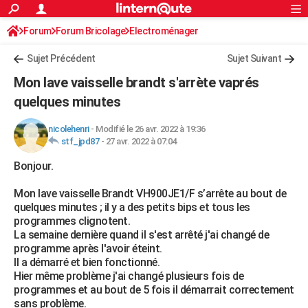
ACTUALITÉS
Forum
Forum Bricolage
Connexion
Electroménager
S'inscrire
Rechercher
Société
Education
Villes
Politique
Faits Divers
Monde
+
SPORT
Sujet Précédent
Sujet Suivant
Football
Cyclisme
Forum
Coupe du monde 2026
Tennis
Rugby
CULTURE
Mon lave vaisselle brandt s'arrète vaprés
TNT
Cinéma
Musique
Programme TV
Streaming
Sorties cinéma
+
quelques minutes
FINANCE
Impôts
Immobilier
Banque
Crédit
Retraite
Epargne
Risques naturels par ville
Assurance
AUTO
nicolehenri
-
Modifié le 26 avr. 2022 à 19:36
stf_jpd87
-
27 avr. 2022 à 07:04
Réserver un essai
Berlines
Forum auto
Essais
Citadines
SUV
+
HIGH-TECH
Bonjour.
Meilleur smartphone
Ordinateurs
Guide high-tech
Mobiles
Internet
Jeux vidéo
+
BRICOLAGE
Mon lave vaisselle Brandt VH900JE1/F s’arrête au bout de
quelques minutes ; il y a des petits bips et tous les
Aménagement intérieur
Cuisine
Jardinage
+
Forum
Extérieur
Salle de bains
Rangement
WEEK-END
programmes clignotent.
La semaine dernière quand il s'est arrêté j'ai changé de
Escapades
Expositions
Week-end nature
Guides de France
Patrimoine
Musées
+
LIFESTYLE
programme après l'avoir éteint.
Il a démarré et bien fonctionné.
Bien-être
Mode
+
Art de vivre
Loisirs
Modes de vie
SANTE
Hier même problème j'ai changé plusieurs fois de
programmes et au bout de 5 fois il démarrait correctement
Guide de la santé
Médicaments
+
Alimentation
Maladies
Sommeil
VOYAGE
sans problème.