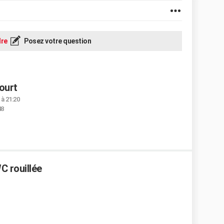
re
Posez votre question
ourt
à 21:20
48
C rouillée