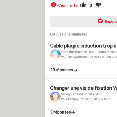
0
Commenter
Répond
Discussions similaires
Cable plaque induction trop c
bricoldudimanche_8381
-
30 mars 2022 
TrucoyAstucia
-
31 mars 2022 à 23:
20 réponses
Changer une vis de fixation W
Aliceg
-
27 sept. 2019 à 14:06
lekabilien
-
27 sept. 2019 à 15:01
3 réponses