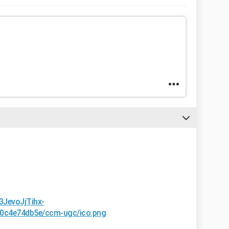
3JevoJjTihx-
0c4e74db5e/ccm-ugc/ico.png