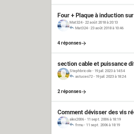
Four + Plaque à induction sur
Mat324
-
22 août 2018 à 20:13
Mat324
-
23 août 2018 à 10:46
4 réponses
section cable et puissance dif
Stephbricole
-
19 juil. 2023 à 14:54
astuces72
-
19 juil. 2023 à 18:24
2 réponses
Comment dévisser des vis réc
alex2006
-
11 sept. 2006 à 18:19
frmu
-
11 sept. 2006 à 18:19