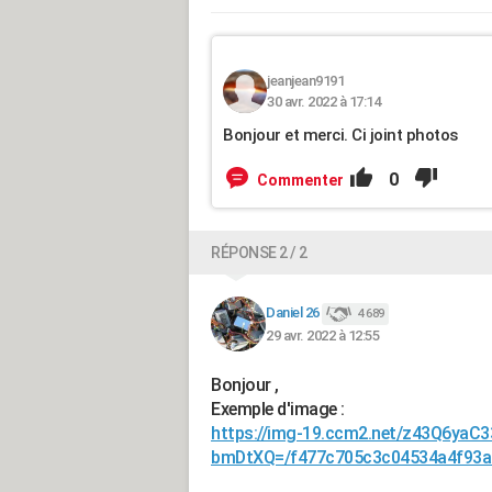
jeanjean9191
30 avr. 2022 à 17:14
Bonjour et merci. Ci joint photos
0
Commenter
RÉPONSE 2 / 2
Daniel 26
4 689
29 avr. 2022 à 12:55
Bonjour ,
Exemple d'image :
https://img-19.ccm2.net/z43Q6yaC3
bmDtXQ=/f477c705c3c04534a4f93a