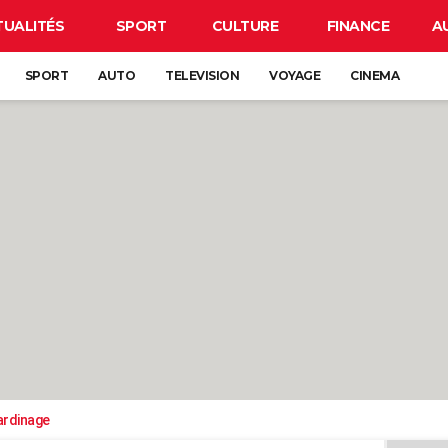
TUALITÉS
SPORT
CULTURE
FINANCE
A
SPORT
AUTO
TELEVISION
VOYAGE
CINEMA
ardinage