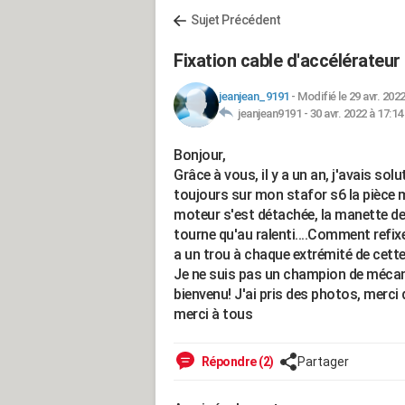
Sujet Précédent
Fixation cable d'accélérateur
jeanjean_9191
-
Modifié le 29 avr. 2022
jeanjean9191 -
30 avr. 2022 à 17:14
Bonjour,
Grâce à vous, il y a un an, j'avais s
toujours sur mon stafor s6 la pièce mé
moteur s'est détachée, la manette de
tourne qu'au ralenti....Comment refix
a un trou à chaque extrémité de cette 
Je ne suis pas un champion de mécaniq
bienvenu! J'ai pris des photos, merci
merci à tous
Répondre (2)
Partager