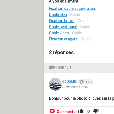
A voir également:
Fixation cable accelerateur
Cable bleu
- Guide
Fixation beton
- Guide
Cable sectionné
- Guide
Cable video
- Guide
Fixation etagere
- Guide
2 réponses
RÉPONSE 1 / 2
KIDUGUEN
5 112
29 avr. 2022 à 12:49
Bonjour pour la photo cliquez sur la 
0
Commenter