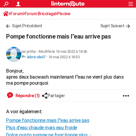
ACTUALITÉS
Forum
Forum Bricolage
Connexion
Piscine
S'inscrire
Rechercher
Société
Education
Villes
Politique
Faits Divers
Monde
+
SPORT
Sujet Précédent
Sujet Suivant
Football
Cyclisme
Forum
Coupe du monde 2026
Tennis
Rugby
CULTURE
Pompe fonctionne mais l"eau arrive pas
TNT
Cinéma
Musique
Programme TV
Streaming
Sorties cinéma
+
FINANCE
jacynthe
-
Modifié le 16 mai 2022 à 18:46
Impôts
Immobilier
Banque
Crédit
Retraite
Epargne
Risques naturels par ville
Assurance
AUTO
labricole47
-
16 mai 2022 à 18:53
Réserver un essai
Berlines
Forum auto
Essais
Citadines
SUV
+
HIGH-TECH
Bonjour,
apres deux bacwash maintenant l"eau ne vient plus dans
Meilleur smartphone
Ordinateurs
Guide high-tech
Mobiles
Internet
Jeux vidéo
+
BRICOLAGE
ma pompe pourquoi
Aménagement intérieur
Cuisine
Jardinage
+
Forum
Extérieur
Salle de bains
Rangement
WEEK-END
Répondre (1)
Partager
Escapades
Expositions
Week-end nature
Guides de France
Patrimoine
Musées
+
LIFESTYLE
A voir également:
Bien-être
Mode
+
Art de vivre
Loisirs
Modes de vie
SANTE
Pompe fonctionne mais l"eau arrive pas
Plus d'eau chaude mais eau froide
Guide de la santé
Médicaments
+
Alimentation
Maladies
Sommeil
VOYAGE
Dolce gusto pompe ne fonctionne plus
✓