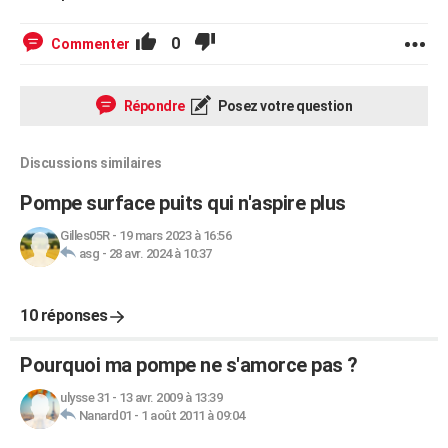
0
Commenter
Répondre
Posez votre question
Discussions similaires
Pompe surface puits qui n'aspire plus
Gilles05R
-
19 mars 2023 à 16:56
asg
-
28 avr. 2024 à 10:37
10 réponses
Pourquoi ma pompe ne s'amorce pas ?
ulysse 31
-
13 avr. 2009 à 13:39
Nanard01
-
1 août 2011 à 09:04