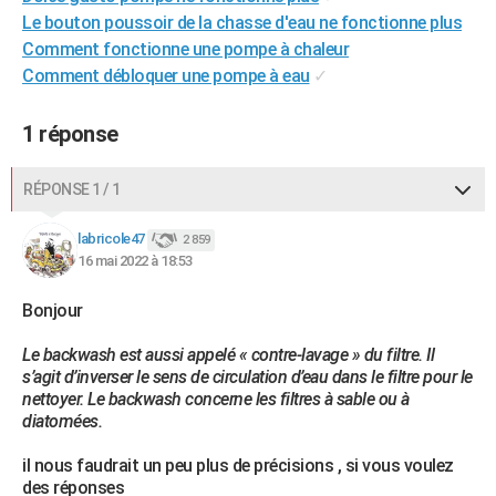
Le bouton poussoir de la chasse d'eau ne fonctionne plus
City break
Voyage de noces
Climat
Destinations
Voyage nature
Forum
+
PHOTO
Comment fonctionne une pompe à chaleur
GUIDES D'ACHAT
Comment débloquer une pompe à eau
✓
BONS PLANS
1 réponse
CARTE DE VOEUX
RÉPONSE 1 / 1
Carte Bonne année
Carte Pâques
Carte de Noël
Carte Saint-Valentin
Carte d'anniversaire
DICTIONNAIRE
labricole47
2 859
Biographies
Expressions
Dictionnaire
Citations
Proverbes
PROGRAMME TV
16 mai 2022 à 18:53
COPAINS D'AVANT
Bonjour
Se connecter
Collèges
Universités
Service militaire
S'inscrire
Lycées
Primaires
Entreprises
Avis de recherche
AVIS DE DÉCÈS
Le backwash est aussi appelé « contre-lavage » du filtre. Il
s’agit d’inverser le sens de circulation d’eau dans le filtre pour le
FORUM
nettoyer. Le backwash concerne les filtres à sable ou à
diatomées.
Lifestyle
Sport
Television
Cinema
Bricolage
Culture
Auto
Voyage
il nous faudrait un peu plus de précisions , si vous voulez
des réponses