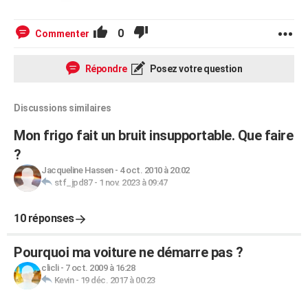
0
Commenter
Répondre
Posez votre question
Discussions similaires
Mon frigo fait un bruit insupportable. Que faire
?
Jacqueline Hassen
-
4 oct. 2010 à 20:02
stf_jpd87
-
1 nov. 2023 à 09:47
10 réponses
Pourquoi ma voiture ne démarre pas ?
clicli
-
7 oct. 2009 à 16:28
Kevin
-
19 déc. 2017 à 00:23