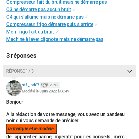
Compresseur fait du bruit mais ne démarre pas
City break
Voyage de noces
Climat
Destinations
Voyage nature
Forum
+
PHOTO
C3 ne démarre pas aucun bruit
✓
C4 qui s'allume mais ne démarre pas
✓
GUIDES D'ACHAT
Compresseur frigo démarre puis s'arrête
✓
Mon frigo fait du bruit
✓
BONS PLANS
Machine à laver clignote mais ne démarre pas
CARTE DE VOEUX
3 réponses
Carte Bonne année
Carte Pâques
Carte de Noël
Carte Saint-Valentin
Carte d'anniversaire
DICTIONNAIRE
Biographies
Expressions
Dictionnaire
Citations
Proverbes
PROGRAMME TV
RÉPONSE 1 / 3
COPAINS D'AVANT
stf_jpd87
29 968
Modifié le 3 juin 2022 à 06:49
Se connecter
Collèges
Universités
Service militaire
S'inscrire
Lycées
Primaires
Entreprises
Avis de recherche
AVIS DE DÉCÈS
Bonjour
FORUM
A la rédaction de votre message, vous avez un bandeau
Lifestyle
Sport
Television
Cinema
Bricolage
Culture
Auto
Voyage
noir qui vous demande de préciser
la marque et le modèle
de l'appareil en panne; impératif pour les conseils , merci.