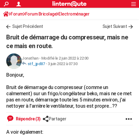
ACTUALITÉS
Forum
Forum Bricolage
Connexion
Electroménager
S'inscrire
Rechercher
Société
Education
Villes
Politique
Faits Divers
Monde
+
SPORT
Sujet Précédent
Sujet Suivant
Football
Cyclisme
Forum
Coupe du monde 2026
Tennis
Rugby
CULTURE
Bruit de démarrage du compresseur, mais ne
TNT
Cinéma
Musique
Programme TV
Streaming
Sorties cinéma
+
ce mais en route.
FINANCE
Impôts
Immobilier
Banque
Crédit
Retraite
Epargne
Risques naturels par ville
Assurance
AUTO
Jonathan
-
Modifié le 2 juin 2022 à 22:00
stf_jpd87
-
3 juin 2022 à 07:30
Réserver un essai
Berlines
Forum auto
Essais
Citadines
SUV
+
HIGH-TECH
Bonjour,
Meilleur smartphone
Ordinateurs
Guide high-tech
Mobiles
Internet
Jeux vidéo
+
BRICOLAGE
Bruit de démarrage du compresseur (comme un
calmement) sur un frigo/congélateur beko, mais ne ce met
Aménagement intérieur
Cuisine
Jardinage
+
Forum
Extérieur
Salle de bains
Rangement
WEEK-END
pas en route, démarrage toute les 5 minutes environ, j'ai
nettoyer à l'arrière le ventilateur, tous est propre...??
Escapades
Expositions
Week-end nature
Guides de France
Patrimoine
Musées
+
LIFESTYLE
Répondre (3)
Partager
Bien-être
Mode
+
Art de vivre
Loisirs
Modes de vie
SANTE
A voir également:
Guide de la santé
Médicaments
+
Alimentation
Maladies
Sommeil
VOYAGE