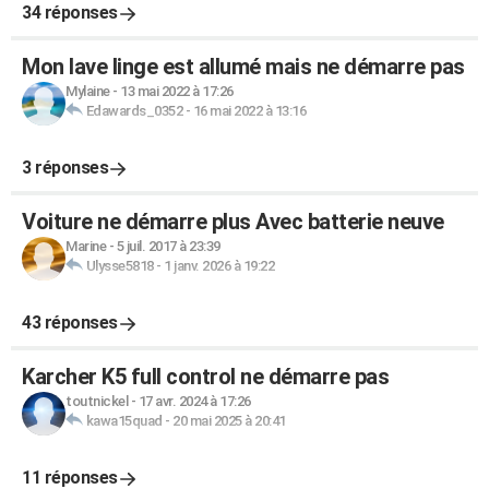
34 réponses
Mon lave linge est allumé mais ne démarre pas
Mylaine
-
13 mai 2022 à 17:26
Edawards_0352
-
16 mai 2022 à 13:16
3 réponses
Voiture ne démarre plus Avec batterie neuve
Marine
-
5 juil. 2017 à 23:39
Ulysse5818
-
1 janv. 2026 à 19:22
43 réponses
Karcher K5 full control ne démarre pas
toutnickel
-
17 avr. 2024 à 17:26
kawa15quad
-
20 mai 2025 à 20:41
11 réponses