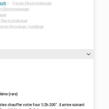
osch
✓
-
Forum Electroménager
m Electroménager
ager
 Electroménager
orum Bricolage / outillage
lème (rare)
tes chauffer votre four 1/2h 200° . Il arrive suivant