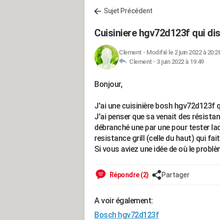
Sujet Précédent
Cuisiniere hgv72d123f qui di
Clement
-
Modifié le 2 juin 2022 à 20:2
Clement -
3 juin 2022 à 19:49
Bonjour,
J'ai une cuisinière bosh hgv72d123f qu
J'ai penser que sa venait des résistanc
débranché une par une pour tester laq
resistance grill (celle du haut) qui fa
Si vous aviez une idée de où le problè
Répondre (2)
Partager
A voir également:
Bosch hgv72d123f