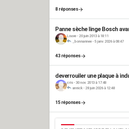
8 réponses
Panne sèche linge Bosch avan
Louve
-
20 juin 2013 à 18:11
_bonnannee
-
5 janv. 2026 à 08:47
43 réponses
deverrouiler une plaque à in
cris
-
30 nov. 2013 à 17:48
annick
-
28 juin 2026 à 12:48
15 réponses