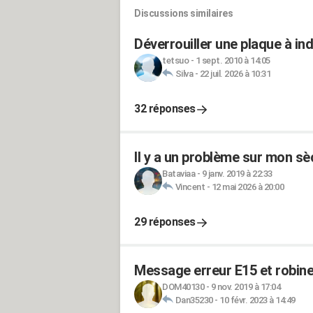
Discussions similaires
Déverrouiller une plaque à in
tetsuo
-
1 sept. 2010 à 14:05
Silva
-
22 juil. 2026 à 10:31
32 réponses
Il y a un problème sur mon sè
Bataviaa
-
9 janv. 2019 à 22:33
Vincent
-
12 mai 2026 à 20:00
29 réponses
Message erreur E15 et robinet
DOM40130
-
9 nov. 2019 à 17:04
Dan35230
-
10 févr. 2023 à 14:49