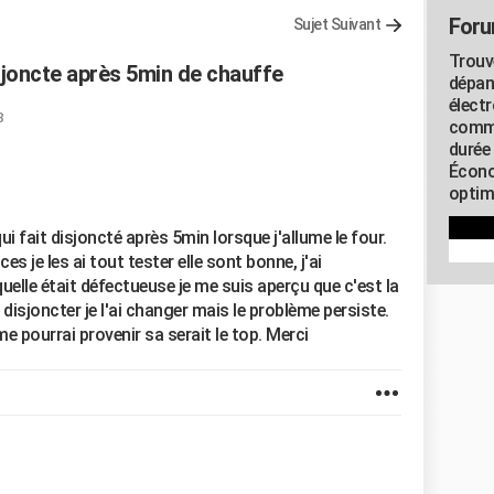
Foru
Sujet Suivant
Trouv
sjoncte après 5min de chauffe
dépan
élect
8
commu
durée
Écono
optimi
i fait disjoncté après 5min lorsque j'allume le four.
es je les ai tout tester elle sont bonne, j'ai
uelle était défectueuse je me suis aperçu que c'est la
it disjoncter je l'ai changer mais le problème persiste.
me pourrai provenir sa serait le top. Merci