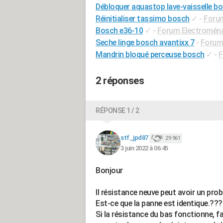
Débloquer aquastop lave-vaisselle b
Réinitialiser tassimo bosch
✓
-
Foru
Bosch e36-10
✓
-
Forum Electromén
Seche linge bosch avantixx 7
-
Forum
Mandrin bloqué perceuse bosch
✓
-
F
2 réponses
RÉPONSE 1 / 2
stf_jpd87
29 961
3 juin 2022 à 06:45
Bonjour
Il résistance neuve peut avoir un prob
Est-ce que la panne est identique.???
Si la résistance du bas fonctionne, fai