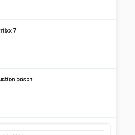
tixx 7
duction bosch