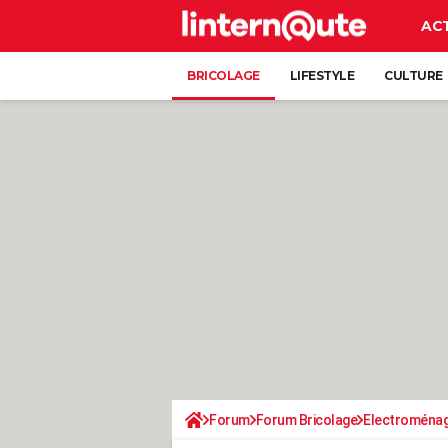
AC
BRICOLAGE
LIFESTYLE
CULTURE
Forum
Forum Bricolage
Electroména