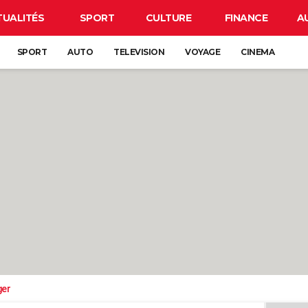
TUALITÉS
SPORT
CULTURE
FINANCE
A
SPORT
AUTO
TELEVISION
VOYAGE
CINEMA
ger