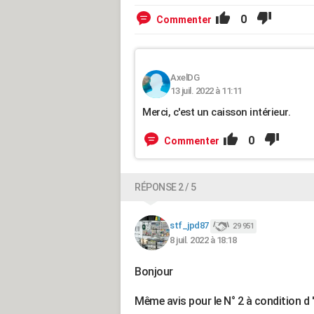
0
Commenter
AxelDG
13 juil. 2022 à 11:11
Merci, c'est un caisson intérieur.
0
Commenter
RÉPONSE 2 / 5
stf_jpd87
29 951
8 juil. 2022 à 18:18
Bonjour
Même avis pour le N° 2 à condition d 