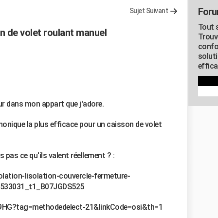
Foru
Sujet Suivant
Tout s
n de volet roulant manuel
Trouv
confo
soluti
effica
ur dans mon appart que j'adore.
honique la plus efficace pour un caisson de volet
s pas ce qu'ils valent réellement ? :
ation-lisolation-couvercle-fermeture-
4533031_t1_B07JGDS525
9HG?tag=methodedelect-21&linkCode=osi&th=1