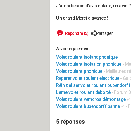
J'aurai besoin d'avis éclairé, un avis 
Un grand Merci d'avance !
Répondre (5)
Partager
A voir également:
Volet roulant isolant phonique
Volet roulant isolation phonique
- Me
Volet roulant phonique
- Meilleures 
Reparer volet roulant electrique
- Gui
Réinitialiser volet roulant bubendorff
Lame volet roulant deboité
-
Forum Di
Volet roulant vemcros démontage
✓
Volet roulant bubendorff panne
✓
-
F
5 réponses