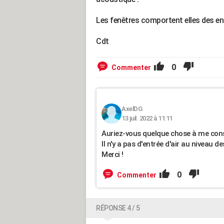
Les fenêtres comportent elles des ent
Cdt
0
Commenter
AxelDG
13 juil. 2022 à 11:11
Auriez-vous quelque chose à me conse
ll n'y a pas d'entrée d'air au niveau d
Merci !
0
Commenter
RÉPONSE 4 / 5