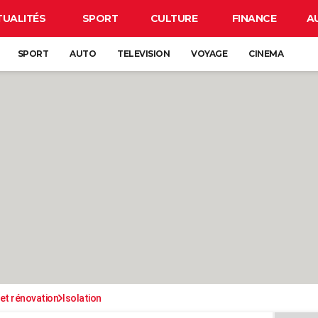
TUALITÉS
SPORT
CULTURE
FINANCE
A
SPORT
AUTO
TELEVISION
VOYAGE
CINEMA
et rénovation
Isolation