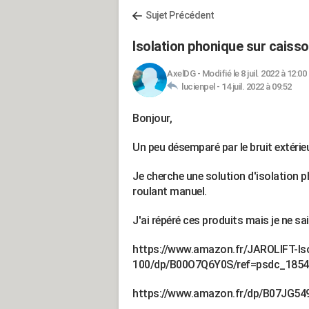
Sujet Précédent
Isolation phonique sur caisso
AxelDG
-
Modifié le 8 juil. 2022 à 12:00
lucienpel -
14 juil. 2022 à 09:52
Bonjour,
Un peu désemparé par le bruit extérie
Je cherche une solution d'isolation p
roulant manuel.
J'ai répéré ces produits mais je ne sai
https://www.amazon.fr/JAROLIFT-Isol
100/dp/B00O7Q6Y0S/ref=psdc_185
https://www.amazon.fr/dp/B07JG54