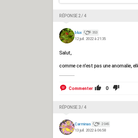
RÉPONSE 2 / 4
blux
353
12 juil. 2022 à 21:35
Salut,
comme ce n'est pas une anomalie, elle
0
Commenter
RÉPONSE 3 / 4
Carminas
2 045
13 juil. 2022 à 06:58