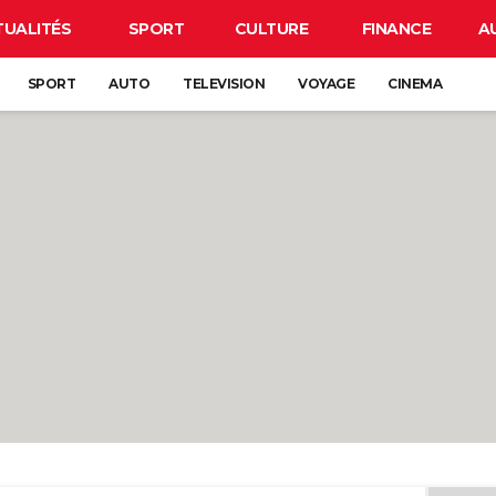
TUALITÉS
SPORT
CULTURE
FINANCE
A
SPORT
AUTO
TELEVISION
VOYAGE
CINEMA