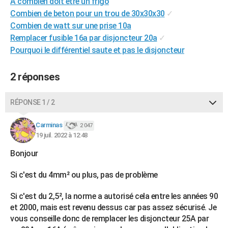
A combien doit etre un frigo
City break
Voyage de noces
Climat
Destinations
Voyage nature
Forum
+
PHOTO
Combien de beton pour un trou de 30x30x30
✓
Combien de watt sur une prise 10a
GUIDES D'ACHAT
Remplacer fusible 16a par disjoncteur 20a
✓
Pourquoi le différentiel saute et pas le disjoncteur
BONS PLANS
CARTE DE VOEUX
2 réponses
Carte Bonne année
Carte Pâques
Carte de Noël
Carte Saint-Valentin
Carte d'anniversaire
DICTIONNAIRE
RÉPONSE 1 / 2
Biographies
Expressions
Dictionnaire
Citations
Proverbes
PROGRAMME TV
Carminas
2 047
19 juil. 2022 à 12:48
COPAINS D'AVANT
Bonjour
Se connecter
Collèges
Universités
Service militaire
S'inscrire
Lycées
Primaires
Entreprises
Avis de recherche
AVIS DE DÉCÈS
Si c'est du 4mm² ou plus, pas de problème
FORUM
Lifestyle
Sport
Television
Cinema
Bricolage
Culture
Auto
Voyage
Si c'est du 2,5², la norme a autorisé cela entre les années 90
et 2000, mais est revenu dessus car pas assez sécurisé. Je
vous conseille donc de remplacer les disjoncteur 25A par