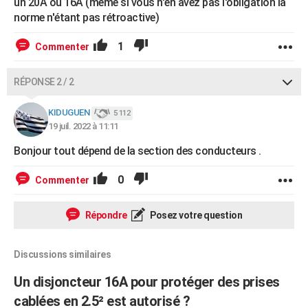
un 20A ou 16A (même si vous n'en avez pas l'obligation la
norme n'étant pas rétroactive)
1
Commenter
RÉPONSE 2 / 2
KIDUGUEN
5 112
19 juil. 2022 à 11:11
Bonjour tout dépend de la section des conducteurs .
0
Commenter
Répondre
Posez votre question
Discussions similaires
Un disjoncteur 16A pour protéger des prises
cablées en 2.5² est autorisé ?