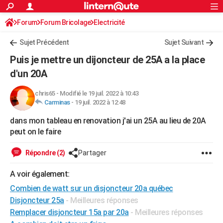
ACTUALITÉS
Forum
Forum Bricolage
Connexion
Electricité
S'inscrire
Rechercher
Société
Education
Villes
Politique
Faits Divers
Monde
+
SPORT
Sujet Précédent
Sujet Suivant
Football
Cyclisme
Forum
Coupe du monde 2026
Tennis
Rugby
CULTURE
Puis je mettre un dijoncteur de 25A a la place
TNT
Cinéma
Musique
Programme TV
Streaming
Sorties cinéma
+
d'un 20A
FINANCE
Impôts
Immobilier
Banque
Crédit
Retraite
Epargne
Risques naturels par ville
Assurance
AUTO
chris65
-
Modifié le 19 juil. 2022 à 10:43
Carminas
-
19 juil. 2022 à 12:48
Réserver un essai
Berlines
Forum auto
Essais
Citadines
SUV
+
HIGH-TECH
dans mon tableau en renovation j'ai un 25A au lieu de 20A
Meilleur smartphone
Ordinateurs
Guide high-tech
Mobiles
Internet
Jeux vidéo
+
peut on le faire
BRICOLAGE
Aménagement intérieur
Cuisine
Jardinage
+
Forum
Extérieur
Salle de bains
Rangement
Répondre (2)
Partager
WEEK-END
Escapades
Expositions
Week-end nature
Guides de France
Patrimoine
Musées
+
A voir également:
LIFESTYLE
Combien de watt sur un disjoncteur 20a québec
Bien-être
Mode
+
Art de vivre
Loisirs
Modes de vie
SANTE
Disjoncteur 25a
- Meilleures réponses
Remplacer disjoncteur 15a par 20a
- Meilleures réponses
Guide de la santé
Médicaments
+
Alimentation
Maladies
Sommeil
VOYAGE