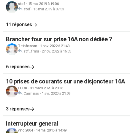
stef
-
15 mai 2019 à 19:06
stef
-
16 mai 2019 à 07:53
11 réponses
Brancher four sur prise 16A non dédiée ?
Titiphenom
-
1 nov. 2022 à 21:48
stf_frmu
-
2 nov. 2022 à 16:55
6 réponses
10 prises de courants sur une disjoncteur 16A
LOCK
-
31 mars 2020 à 23:16
Carminas
-
1 avr. 2020 à 21:09
3 réponses
interrupteur general
vinci2004
-
14 mai 2015 à 14:49