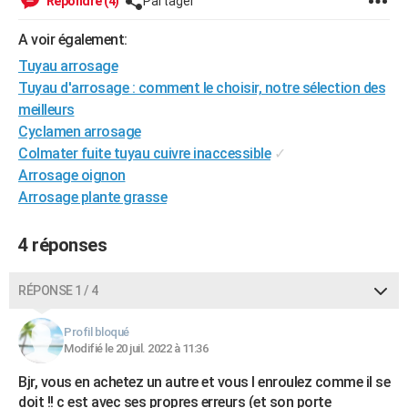
Répondre (4)
Partager
City break
Voyage de noces
Climat
Destinations
Voyage nature
Forum
+
PHOTO
A voir également:
GUIDES D'ACHAT
Tuyau arrosage
Tuyau d'arrosage : comment le choisir, notre sélection des
BONS PLANS
meilleurs
Cyclamen arrosage
CARTE DE VOEUX
Colmater fuite tuyau cuivre inaccessible
✓
Carte Bonne année
Carte Pâques
Carte de Noël
Carte Saint-Valentin
Carte d'anniversaire
DICTIONNAIRE
Arrosage oignon
Arrosage plante grasse
Biographies
Expressions
Dictionnaire
Citations
Proverbes
PROGRAMME TV
4 réponses
COPAINS D'AVANT
Se connecter
Collèges
Universités
Service militaire
S'inscrire
Lycées
Primaires
Entreprises
Avis de recherche
AVIS DE DÉCÈS
RÉPONSE 1 / 4
FORUM
Profil bloqué
Modifié le 20 juil. 2022 à 11:36
Lifestyle
Sport
Television
Cinema
Bricolage
Culture
Auto
Voyage
Bjr, vous en achetez un autre et vous l enroulez comme il se
doit !! c est avec ses propres erreurs (et son porte