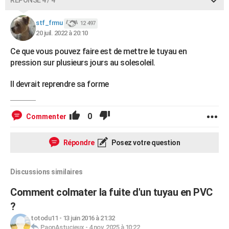
RÉPONSE 4 / 4
stf_frmu
12 497
20 juil. 2022 à 20:10
Ce que vous pouvez faire est de mettre le tuyau en
pression sur plusieurs jours au solesoleil.
Il devrait reprendre sa forme
0
Commenter
Répondre
Posez votre question
Discussions similaires
Comment colmater la fuite d'un tuyau en PVC
?
totodu11
-
13 juin 2016 à 21:32
PaonAstucieux
-
4 nov. 2025 à 10:22