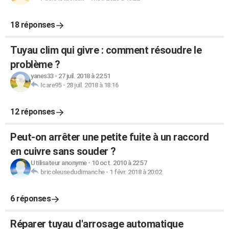
18 réponses
Tuyau clim qui givre : comment résoudre le
problème ?
yanes33
-
27 juil. 2018 à 22:51
Icare95
-
28 juil. 2018 à 18:16
12 réponses
Peut-on arrêter une petite fuite à un raccord
en cuivre sans souder ?
Utilisateur anonyme
-
10 oct. 2010 à 22:57
bricoleusedudimanche
-
1 févr. 2018 à 20:02
6 réponses
Réparer tuyau d'arrosage automatique