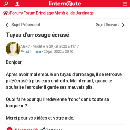
ACTUALITÉS
Forum
Forum Bricolage
Connexion
Matériel de Jardinage
S'inscrire
Rechercher
Société
Education
Villes
Politique
Faits Divers
Monde
+
SPORT
Sujet Précédent
Sujet Suivant
Football
Cyclisme
Forum
Coupe du monde 2026
Tennis
Rugby
CULTURE
Tuyau d'arrosage écrasé
TNT
Cinéma
Musique
Programme TV
Streaming
Sorties cinéma
+
FINANCE
AlexC
-
Modifié le 20 juil. 2022 à 11:17
stf_frmu
-
20 juil. 2022 à 20:10
Impôts
Immobilier
Banque
Crédit
Retraite
Epargne
Risques naturels par ville
Assurance
AUTO
Bonjour,
Réserver un essai
Berlines
Forum auto
Essais
Citadines
SUV
+
HIGH-TECH
Après avoir mal enroulé un tuyau d'arrosage, il se retrouve
Meilleur smartphone
Ordinateurs
Guide high-tech
Mobiles
Internet
Jeux vidéo
+
BRICOLAGE
plié/écrasé à plusieurs endroits. Maintenant, quand je
souhaite l'enrouler il garde ses mauvais plis.
Aménagement intérieur
Cuisine
Jardinage
+
Forum
Extérieur
Salle de bains
Rangement
WEEK-END
Quoi faire pour qu'il redevienne "rond" dans toute sa
Escapades
Expositions
Week-end nature
Guides de France
Patrimoine
Musées
+
LIFESTYLE
longueur ?
Bien-être
Mode
+
Art de vivre
Loisirs
Modes de vie
SANTE
Merci pour vos idées et votre aide.
Guide de la santé
Médicaments
+
Alimentation
Maladies
Sommeil
VOYAGE