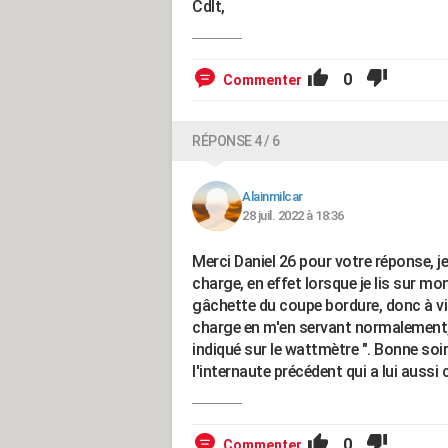
Cdlt,
0
Commenter
RÉPONSE 4 / 6
Alainmilcar
28 juil. 2022 à 18:36
Merci Daniel 26 pour votre réponse, je
charge, en effet lorsque je lis sur m
gâchette du coupe bordure, donc à vide 
charge en m'en servant normalement,
indiqué sur le wattmètre ". Bonne soi
l'internaute précédent qui a lui aussi
0
Commenter