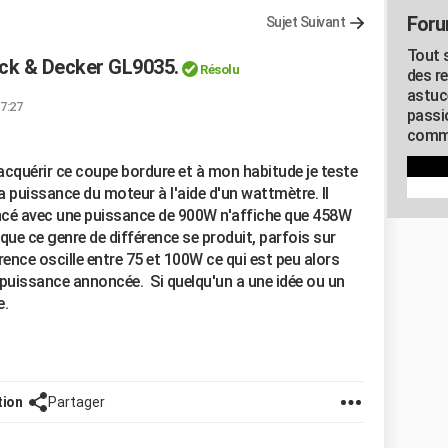
Foru
Sujet Suivant
Tout s
ack & Decker GL9035.
Résolu
des r
astuc
17:27
passi
commu
acquérir ce coupe bordure et à mon habitude je teste
a puissance du moteur à l'aide d'un wattmètre. Il
oncé avec une puissance de 900W n'affiche que 458W
s que ce genre de différence se produit, parfois sur
érence oscille entre 75 et 100W ce qui est peu alors
a puissance annoncée. Si quelqu'un a une idée ou un
e.
tion
Partager