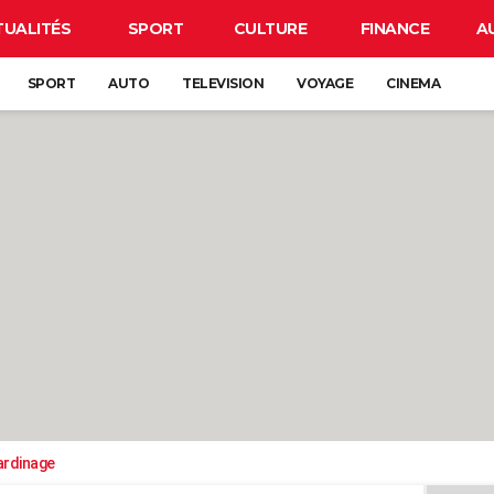
TUALITÉS
SPORT
CULTURE
FINANCE
A
SPORT
AUTO
TELEVISION
VOYAGE
CINEMA
ardinage