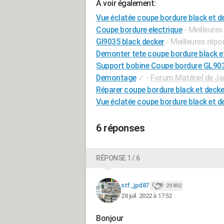
A voir également:
Vue éclatée coupe bordure black et d
Coupe bordure electrique
- Meilleure
Gl9035 black decker
- Meilleures rép
Demonter tete coupe bordure black e
Support bobine Coupe bordure GL90
Demontage
✓
-
Forum Matériel de Ja
Réparer coupe bordure black et decke
Vue éclatée coupe bordure black et d
6 réponses
RÉPONSE 1 / 6
stf_jpd87
29 892
28 juil. 2022 à 17:52
Bonjour