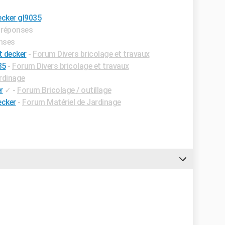
ecker gl9035
s réponses
onses
t decker
-
Forum Divers bricolage et travaux
35
-
Forum Divers bricolage et travaux
rdinage
r
✓
-
Forum Bricolage / outillage
ecker
-
Forum Matériel de Jardinage