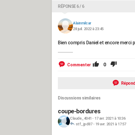
RÉPONSE 6 / 6
Alainmilcar
28 juil. 2022 à 23:45
Bien compris Daniel et encore merci p
0
Commenter
Répond
Discussions similaires
coupe-bordures
Claude_4041
-
17 avr. 2021 à 10:36
stf_jpd87
-
19 avr. 2021 à 17:57