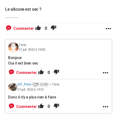
Le silicone est sec ?
0
Commenter
Tatia
31 juil. 2022 à 18:50
Bonjour
Oui il est bien sec
0
Commenter
stf_frmu
>
Tatia
12 453
31 juil. 2022 à 19:01
Donc il n'y a plus rien à faire
0
Commenter