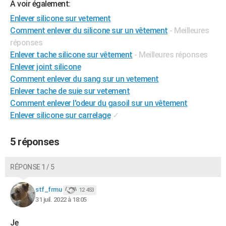
A voir également:
City break
Voyage de noces
Climat
Destinations
Voyage nature
Forum
+
PHOTO
Enlever silicone sur vetement
Comment enlever du silicone sur un vêtement
- Meilleures
GUIDES D'ACHAT
réponses
BONS PLANS
Enlever tache silicone sur vêtement
- Meilleures réponses
Enlever joint silicone
CARTE DE VOEUX
Comment enlever du sang sur un vetement
Enlever tache de suie sur vetement
Carte Bonne année
Carte Pâques
Carte de Noël
Carte Saint-Valentin
Carte d'anniversaire
DICTIONNAIRE
Comment enlever l'odeur du gasoil sur un vêtement
Biographies
Expressions
Dictionnaire
Citations
Proverbes
PROGRAMME TV
Enlever silicone sur carrelage
✓
COPAINS D'AVANT
5 réponses
Se connecter
Collèges
Universités
Service militaire
S'inscrire
Lycées
Primaires
Entreprises
Avis de recherche
AVIS DE DÉCÈS
RÉPONSE 1 / 5
FORUM
stf_frmu
12 453
Lifestyle
Sport
Television
Cinema
Bricolage
Culture
Auto
Voyage
31 juil. 2022 à 18:05
Je