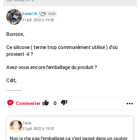
Daniel 26
4 663
31 juil. 2022 à 19:28
Bonsoir,
Ce silicone ( terme trop communément utilisé ) d'où
provient -il ?
Avez-vous encore l’emballage du produit ?
Cdlt,
0
Commenter
Tatia
31 juil. 2022 à 19:32
Non je n'ai pas l'emballage ça c'est passé dans un couloir