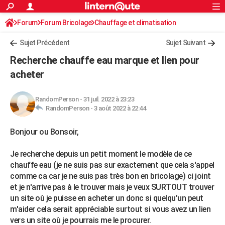
ACTUALITÉS
Forum
Forum Bricolage
Connexion
Chauffage et climatisation
S'inscrire
Rechercher
Société
Education
Villes
Politique
Faits Divers
Monde
+
SPORT
Chauffe-eau électrique - gaz- solaire
Sujet Précédent
Sujet Suivant
Football
Cyclisme
Forum
Coupe du monde 2026
Tennis
Rugby
CULTURE
Recherche chauffe eau marque et lien pour
TNT
Cinéma
Musique
Programme TV
Streaming
Sorties cinéma
+
acheter
FINANCE
Impôts
Immobilier
Banque
Crédit
Retraite
Epargne
Risques naturels par ville
Assurance
AUTO
RandomPerson
-
31 juil. 2022 à 23:23
RandomPerson -
3 août 2022 à 22:44
Réserver un essai
Berlines
Forum auto
Essais
Citadines
SUV
+
HIGH-TECH
Bonjour ou Bonsoir,
Meilleur smartphone
Ordinateurs
Guide high-tech
Mobiles
Internet
Jeux vidéo
+
BRICOLAGE
Aménagement intérieur
Cuisine
Jardinage
+
Forum
Extérieur
Salle de bains
Rangement
Je recherche depuis un petit moment le modèle de ce
WEEK-END
chauffe eau (je ne suis pas sur exactement que cela s'appel
Escapades
Expositions
Week-end nature
Guides de France
Patrimoine
Musées
+
comme ca car je ne suis pas très bon en bricolage) ci joint
LIFESTYLE
et je n'arrive pas à le trouver mais je veux SURTOUT trouver
Bien-être
Mode
+
Art de vivre
Loisirs
Modes de vie
SANTE
un site où je puisse en acheter un donc si quelqu'un peut
m'aider cela serait appréciable surtout si vous avez un lien
Guide de la santé
Médicaments
+
Alimentation
Maladies
Sommeil
VOYAGE
vers un site où je pourrais me le procurer.