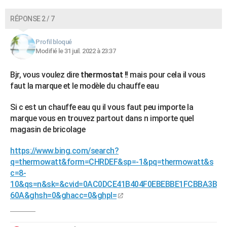
RÉPONSE 2 / 7
Profil bloqué
Modifié le 31 juil. 2022 à 23:37
Bjr, vous voulez dire
thermostat !
! mais pour cela il vous
faut la marque et le modèle du chauffe eau
Si c est un chauffe eau qu il vous faut peu importe la
marque vous en trouvez partout dans n importe quel
magasin de bricolage
https://www.bing.com/search?
q=thermowatt&form=CHRDEF&sp=-1&pq=thermowatt&s
c=8-
10&qs=n&sk=&cvid=0AC0DCE41B404F0EBEBBE1FCBBA3B
60A&ghsh=0&ghacc=0&ghpl=