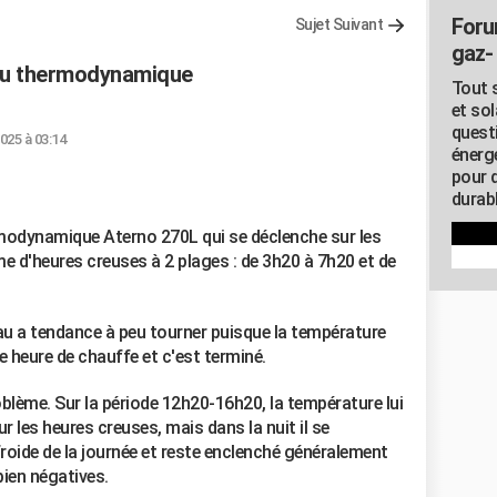
Foru
Sujet Suivant
gaz- 
eau thermodynamique
Tout s
et so
quest
2025 à 03:14
énerg
pour 
durab
rmodynamique Aterno 270L qui se déclenche sur les
e d'heures creuses à 2 plages : de 3h20 à 7h20 et de
eau a tendance à peu tourner puisque la température
ne heure de chauffe et c'est terminé.
oblème. Sur la période 12h20-16h20, la température lui
r les heures creuses, mais dans la nuit il se
froide de la journée et reste enclenché généralement
bien négatives.