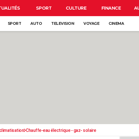
TUALITÉS
SPORT
CULTURE
FINANCE
A
SPORT
AUTO
TELEVISION
VOYAGE
CINEMA
climatisation
Chauffe-eau électrique - gaz- solaire