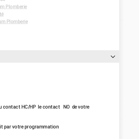
um Plomberie
té
um Plomberie
 du contact HC/HP le contact NO de votre
 soit par votre programmation