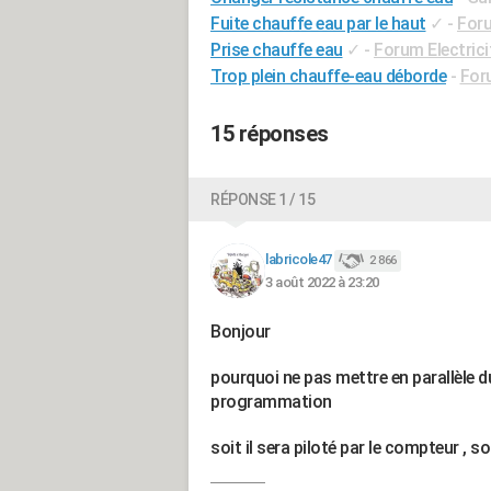
Fuite chauffe eau par le haut
✓
-
For
Prise chauffe eau
✓
-
Forum Electrici
Trop plein chauffe-eau déborde
-
For
15 réponses
RÉPONSE 1 / 15
labricole47
2 866
3 août 2022 à 23:20
Bonjour
pourquoi ne pas mettre en parallèle
programmation
soit il sera piloté par le compteur ,