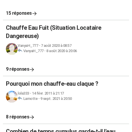
15 réponses
Chauffe Eau Fuit (Situation Locataire
Dangereuse)
VanyaH_777
-
7 août 2020 à 08:57
VanyaH_777
-
8 août 2020 à 20:06
9 réponses
Pourquoi mon chauffe-eau claque ?
lola333
-
14 févr. 2011 à 21:17
Lamotte
-
9 sept. 2021 à 20:50
8 réponses
Combien de temps cumulus garde-t-il l'eau