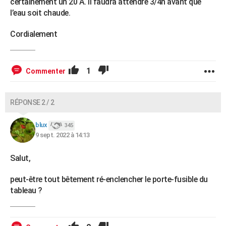
certainement un 20 À. Il faudra attendre 3/4h avant que
l’eau soit chaude.
Cordialement
1
Commenter
RÉPONSE 2 / 2
blux
345
9 sept. 2022 à 14:13
Salut,
peut-être tout bêtement ré-enclencher le porte-fusible du
tableau ?