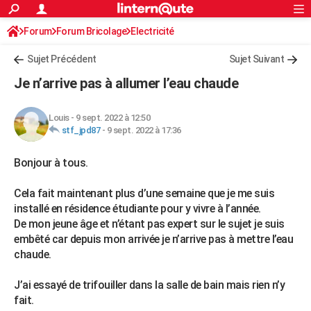
ACTUALITÉS
Forum
Forum Bricolage
Connexion
Electricité
S'inscrire
Rechercher
Société
Education
Villes
Politique
Faits Divers
Monde
+
SPORT
Sujet Précédent
Sujet Suivant
Football
Cyclisme
Forum
Coupe du monde 2026
Tennis
Rugby
CULTURE
Je n’arrive pas à allumer l’eau chaude
TNT
Cinéma
Musique
Programme TV
Streaming
Sorties cinéma
+
FINANCE
Louis
-
9 sept. 2022 à 12:50
Impôts
Immobilier
Banque
Crédit
Retraite
Epargne
Risques naturels par ville
Assurance
AUTO
stf_jpd87
-
9 sept. 2022 à 17:36
Réserver un essai
Berlines
Forum auto
Essais
Citadines
SUV
+
HIGH-TECH
Bonjour à tous.
Meilleur smartphone
Ordinateurs
Guide high-tech
Mobiles
Internet
Jeux vidéo
+
BRICOLAGE
Cela fait maintenant plus d’une semaine que je me suis
installé en résidence étudiante pour y vivre à l’année.
Aménagement intérieur
Cuisine
Jardinage
+
Forum
Extérieur
Salle de bains
Rangement
WEEK-END
De mon jeune âge et n’étant pas expert sur le sujet je suis
embêté car depuis mon arrivée je n’arrive pas à mettre l’eau
Escapades
Expositions
Week-end nature
Guides de France
Patrimoine
Musées
+
LIFESTYLE
chaude.
Bien-être
Mode
+
Art de vivre
Loisirs
Modes de vie
SANTE
J’ai essayé de trifouiller dans la salle de bain mais rien n’y
Guide de la santé
Médicaments
+
Alimentation
Maladies
Sommeil
fait.
VOYAGE