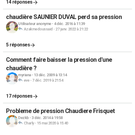
14 réponses
chaudière SAUNIER DUVAL perd sa pression
Utilisateur anonyme
-
4 déc. 2016 à 11:39
Azakmedoussaid
-
27 janv. 2022 à 21:22
5 réponses
Comment faire baisser la pression d'une
chaudière ?
myriana
-
13 déc. 2009 à 13:14
eve
-
7 déc. 2019 à 21:54
17 réponses
Probleme de pression Chaudiere Frisquet
Dezkb
-
3 déc. 2014 à 19:58
Charly
-
15 mai 2020 à 15:40