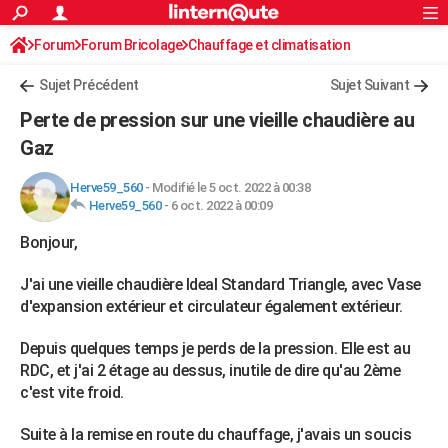
ACTUALITÉS
Forum
Forum Bricolage
Connexion
Chauffage et climatisation
S'inscrire
Rechercher
Société
Education
Villes
Politique
Faits Divers
Monde
+
SPORT
Chauffage Fuel / Gaz / Pétrole
Sujet Précédent
Sujet Suivant
Football
Cyclisme
Forum
Coupe du monde 2026
Tennis
Rugby
CULTURE
Perte de pression sur une vieille chaudière au
TNT
Cinéma
Musique
Programme TV
Streaming
Sorties cinéma
+
Gaz
FINANCE
Impôts
Immobilier
Banque
Crédit
Retraite
Epargne
Risques naturels par ville
Assurance
AUTO
Herve59_560
-
Modifié le 5 oct. 2022 à 00:38
Herve59_560
-
6 oct. 2022 à 00:09
Réserver un essai
Berlines
Forum auto
Essais
Citadines
SUV
+
HIGH-TECH
Bonjour,
Meilleur smartphone
Ordinateurs
Guide high-tech
Mobiles
Internet
Jeux vidéo
+
BRICOLAGE
J'ai une vieille chaudière Ideal Standard Triangle, avec Vase
Aménagement intérieur
Cuisine
Jardinage
+
Forum
Extérieur
Salle de bains
Rangement
d'expansion extérieur et circulateur également extérieur.
WEEK-END
Escapades
Expositions
Week-end nature
Guides de France
Patrimoine
Musées
+
Depuis quelques temps je perds de la pression. Elle est au
LIFESTYLE
RDC, et j'ai 2 étage au dessus, inutile de dire qu'au 2ème
Bien-être
Mode
+
Art de vivre
Loisirs
Modes de vie
SANTE
c'est vite froid.
Guide de la santé
Médicaments
+
Alimentation
Maladies
Sommeil
VOYAGE
Suite à la remise en route du chauffage, j'avais un soucis