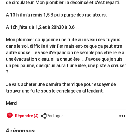
de circulateur. Mon plombier l'a décoincé et c'est reparti.
City break
Voyage de noces
Climat
Destinations
Voyage nature
Forum
+
PHOTO
A 13 h il m'a remis 1,5 B puis purge des radiateurs.
GUIDES D'ACHAT
A 16h j'étais à 1,2 et à 20h30 à 0,6 ...
BONS PLANS
Mon plombier soupçonne une fuite au niveau des tuyaux
CARTE DE VOEUX
dans le sol, difficile à vérifier mais est-ce que ça peut etre
autre chose. Le vase d'expansion ne semble pas être relié à
Carte Bonne année
Carte Pâques
Carte de Noël
Carte Saint-Valentin
Carte d'anniversaire
DICTIONNAIRE
une évacuation d'eau, ni la chaudière ... J'avoue que je suis
un peu paumé, quelqu'un aurait une idée, une piste à creuser
Biographies
Expressions
Dictionnaire
Citations
Proverbes
PROGRAMME TV
?
COPAINS D'AVANT
Je vais acheter une caméra thermique pour essayer de
Se connecter
Collèges
Universités
Service militaire
S'inscrire
Lycées
Primaires
Entreprises
Avis de recherche
trouver une fuite sous le carrelage en attendant.
AVIS DE DÉCÈS
FORUM
Merci
Lifestyle
Sport
Television
Cinema
Bricolage
Culture
Auto
Voyage
Répondre (4)
Partager
4 réponses