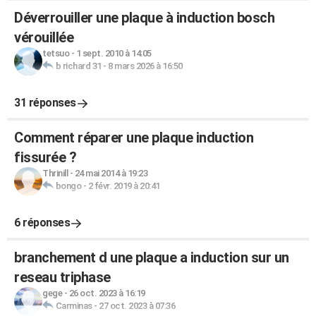
Déverrouiller une plaque à induction bosch
vérouillée
tetsuo
-
1 sept. 2010 à 14:05
b richard 31
-
8 mars 2026 à 16:50
31 réponses
Comment réparer une plaque induction
fissurée ?
Thrinill
-
24 mai 2014 à 19:23
bongo
-
2 févr. 2019 à 20:41
6 réponses
branchement d une plaque a induction sur un
reseau triphase
gege
-
26 oct. 2023 à 16:19
Carminas
-
27 oct. 2023 à 07:36