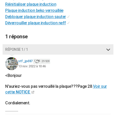
Réinitialiser plaque induction
City break
Voyage de noces
Climat
Destinations
Voyage nature
Forum
+
PHOTO
Plaque induction beko verrouillée
Debloquer plaque induction sauter
✓
GUIDES D'ACHAT
Déverrouiller plaque induction neff
✓
BONS PLANS
1 réponse
CARTE DE VOEUX
Carte Bonne année
Carte Pâques
Carte de Noël
Carte Saint-Valentin
Carte d'anniversaire
DICTIONNAIRE
RÉPONSE 1 / 1
Biographies
Expressions
Dictionnaire
Citations
Proverbes
PROGRAMME TV
stf_jpd87
29 928
13 nov. 2022 à 10:46
COPAINS D'AVANT
<Bonjour
Se connecter
Collèges
Universités
Service militaire
S'inscrire
Lycées
Primaires
Entreprises
Avis de recherche
AVIS DE DÉCÈS
N'auriez-vous pas verrouillé la plaque???Page 28
Voir sur
FORUM
cett
e NOTICE
Lifestyle
Sport
Television
Cinema
Bricolage
Culture
Auto
Voyage
Cordialement.