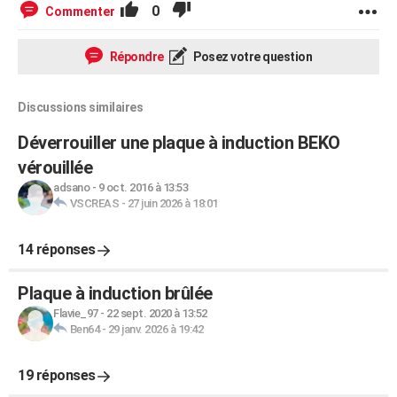
0
Commenter
Répondre
Posez votre question
Discussions similaires
Déverrouiller une plaque à induction BEKO
vérouillée
adsano
-
9 oct. 2016 à 13:53
VSCREAS
-
27 juin 2026 à 18:01
14 réponses
Plaque à induction brûlée
Flavie_97
-
22 sept. 2020 à 13:52
Ben64
-
29 janv. 2026 à 19:42
19 réponses