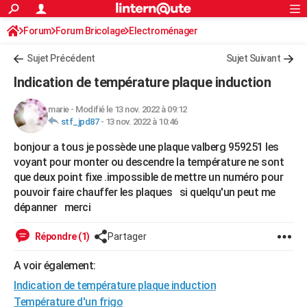
ACTUALITÉS
Forum
Forum Bricolage
Connexion
Electroménager
S'inscrire
Rechercher
Société
Education
Villes
Politique
Faits Divers
Monde
+
SPORT
Sujet Précédent
Sujet Suivant
Football
Cyclisme
Forum
Coupe du monde 2026
Tennis
Rugby
CULTURE
Indication de température plaque induction
TNT
Cinéma
Musique
Programme TV
Streaming
Sorties cinéma
+
FINANCE
marie
-
Modifié le 13 nov. 2022 à 09:12
stf_jpd87
-
13 nov. 2022 à 10:46
Impôts
Immobilier
Banque
Crédit
Retraite
Epargne
Risques naturels par ville
Assurance
AUTO
bonjour a tous je possède une plaque valberg 959251 les
Réserver un essai
Berlines
Forum auto
Essais
Citadines
SUV
+
HIGH-TECH
voyant pour monter ou descendre la température ne sont
que deux point fixe .impossible de mettre un numéro pour
Meilleur smartphone
Ordinateurs
Guide high-tech
Mobiles
Internet
Jeux vidéo
+
BRICOLAGE
pouvoir faire chauffer les plaques si quelqu'un peut me
dépanner merci
Aménagement intérieur
Cuisine
Jardinage
+
Forum
Extérieur
Salle de bains
Rangement
WEEK-END
Escapades
Expositions
Week-end nature
Guides de France
Patrimoine
Musées
+
Répondre (1)
Partager
LIFESTYLE
Bien-être
Mode
+
Art de vivre
Loisirs
Modes de vie
A voir également:
SANTE
Indication de température plaque induction
Guide de la santé
Médicaments
+
Alimentation
Maladies
Sommeil
VOYAGE
Température d'un frigo