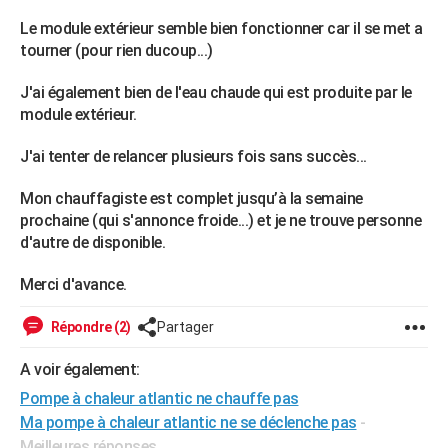
City break
Voyage de noces
Climat
Destinations
Voyage nature
Forum
+
PHOTO
Le module extérieur semble bien fonctionner car il se met a
tourner (pour rien ducoup...)
GUIDES D'ACHAT
J'ai également bien de l'eau chaude qui est produite par le
BONS PLANS
module extérieur.
CARTE DE VOEUX
J'ai tenter de relancer plusieurs fois sans succès...
Carte Bonne année
Carte Pâques
Carte de Noël
Carte Saint-Valentin
Carte d'anniversaire
DICTIONNAIRE
Mon chauffagiste est complet jusqu’à la semaine
prochaine (qui s'annonce froide...) et je ne trouve personne
Biographies
Expressions
Dictionnaire
Citations
Proverbes
PROGRAMME TV
d'autre de disponible.
COPAINS D'AVANT
Merci d'avance.
Se connecter
Collèges
Universités
Service militaire
S'inscrire
Lycées
Primaires
Entreprises
Avis de recherche
AVIS DE DÉCÈS
Répondre (2)
Partager
FORUM
A voir également:
Lifestyle
Sport
Television
Cinema
Bricolage
Culture
Auto
Voyage
Pompe à chaleur atlantic ne chauffe pas
Ma pompe à chaleur atlantic ne se déclenche pas
-
Meilleures réponses