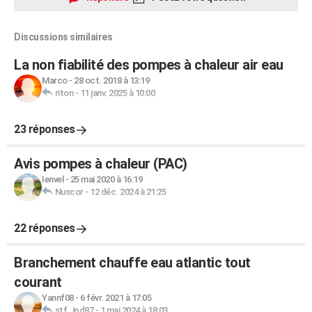
Discussions similaires
La non fiabilité des pompes à chaleur air eau
Marco
-
28 oct. 2018 à 13:19
riton
-
11 janv. 2025 à 10:00
23 réponses
Avis pompes à chaleur (PAC)
Ienvel
-
25 mai 2020 à 16:19
Nuscor
-
12 déc. 2024 à 21:25
22 réponses
Branchement chauffe eau atlantic tout
courant
Yannf08
-
6 févr. 2021 à 17:05
stf_jpd87
-
1 mai 2024 à 18:03