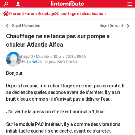
ACTUALITÉS
Forum
Forum Bricolage
Connexion
Chauffage et climatisation
S'inscrire
Rechercher
Société
Education
Villes
Politique
Faits Divers
Monde
+
SPORT
Sujet Précédent
Sujet Suivant
Football
Cyclisme
Forum
Coupe du monde 2026
Tennis
Rugby
CULTURE
Chauffage ne se lance pas sur pompe a
TNT
Cinéma
Musique
Programme TV
Streaming
Sorties cinéma
+
chaleur Atlantic Alfea
FINANCE
Impôts
Immobilier
Banque
Crédit
Retraite
Epargne
Risques naturels par ville
Assurance
AUTO
hylyah2
-
Modifié le 13 janv. 2023 à 09:56
Daniel 26
-
22 janv. 2023 à 20:53
Réserver un essai
Berlines
Forum auto
Essais
Citadines
SUV
+
HIGH-TECH
Bonjour,
Meilleur smartphone
Ordinateurs
Guide high-tech
Mobiles
Internet
Jeux vidéo
+
BRICOLAGE
Depuis hier soir, mon chauffage se ne met pas en route. Il
Aménagement intérieur
Cuisine
Jardinage
+
Forum
Extérieur
Salle de bains
Rangement
se déclenche queles seconde avant de s’arrêter. Il y a un
WEEK-END
bruit d'eau comme si il n'arrivait pas a delivrer l'eau.
Escapades
Expositions
Week-end nature
Guides de France
Patrimoine
Musées
+
LIFESTYLE
J'ai vérifié la pression et elle est normal a 1,5bar.
Bien-être
Mode
+
Art de vivre
Loisirs
Modes de vie
SANTE
Sur le module PAC intérieur, il y a comme des vibrations
Guide de la santé
Médicaments
+
Alimentation
Maladies
Sommeil
VOYAGE
inhabituelle quand il s’enclenche, avant de s'arreter.