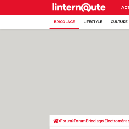
AC
BRICOLAGE
LIFESTYLE
CULTURE
Forum
Forum Bricolage
Electroména