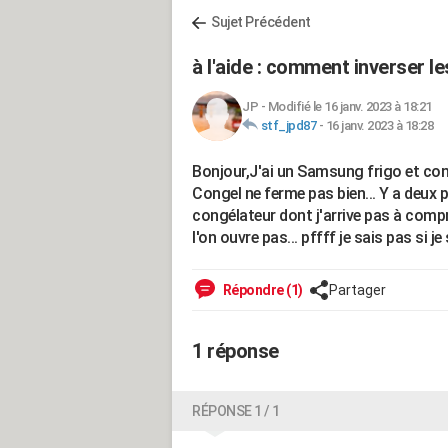
Sujet Précédent
à l'aide : comment inverser l
JP
-
Modifié le 16 janv. 2023 à 18:21
stf_jpd87
-
16 janv. 2023 à 18:28
Bonjour,J'ai un Samsung frigo et congé
Congel ne ferme pas bien... Y a deux 
congélateur dont j'arrive pas à compre
l'on ouvre pas... pffff je sais pas si je s
Répondre (1)
Partager
1 réponse
RÉPONSE 1 / 1