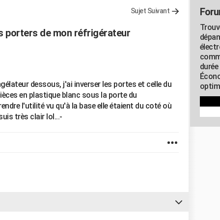
Foru
Sujet Suivant
Trouv
es porters de mon réfrigérateur
dépan
élect
commu
durée
Écono
lateur dessous, j'ai inverser les portes et celle du
optimi
pièces en plastique blanc sous la porte du
ndre l'utilité vu qu'à la base elle étaient du coté où
uis très clair lol...-