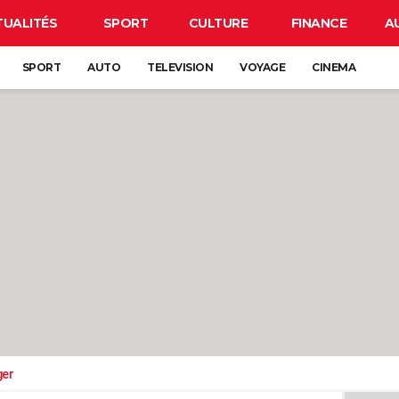
TUALITÉS
SPORT
CULTURE
FINANCE
A
SPORT
AUTO
TELEVISION
VOYAGE
CINEMA
ger