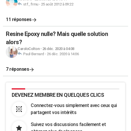
stf_frmu
-
25 août 2012 à 09:22
11 réponses
Resine Epoxy nulle? Mais quelle solution
alors?
CaroloColton
-
26 déc. 2020 à 04:08
Paul-Bernard
-
26 déc. 2020 à 14:06
7 réponses
DEVENEZ MEMBRE EN QUELQUES CLICS
Connectez-vous simplement avec ceux qui
partagent vos intérêts
Suivez vos discussions facilement et