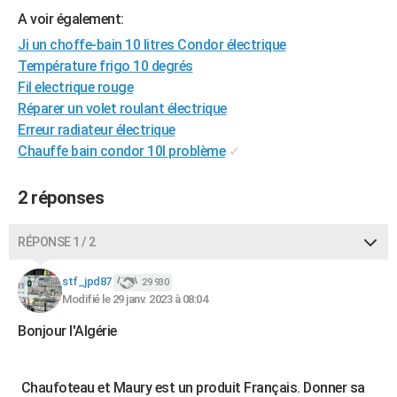
City break
Voyage de noces
Climat
Destinations
Voyage nature
Forum
+
A voir également:
PHOTO
Ji un choffe-bain 10 litres Condor électrique
GUIDES D'ACHAT
Température frigo 10 degrés
Fil electrique rouge
BONS PLANS
Réparer un volet roulant électrique
CARTE DE VOEUX
Erreur radiateur électrique
Chauffe bain condor 10l problème
✓
Carte Bonne année
Carte Pâques
Carte de Noël
Carte Saint-Valentin
Carte d'anniversaire
DICTIONNAIRE
2 réponses
Biographies
Expressions
Dictionnaire
Citations
Proverbes
PROGRAMME TV
COPAINS D'AVANT
RÉPONSE 1 / 2
Se connecter
Collèges
Universités
Service militaire
S'inscrire
Lycées
Primaires
Entreprises
Avis de recherche
AVIS DE DÉCÈS
stf_jpd87
29 930
Modifié le 29 janv. 2023 à 08:04
FORUM
Bonjour l'Algérie
Lifestyle
Sport
Television
Cinema
Bricolage
Culture
Auto
Voyage
Chaufoteau et Maury est un produit Français. Donner sa