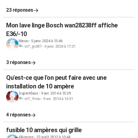
23 réponses
Mon lave linge Bosch wan28238ff affiche
E36/-10
Ninou
-
5 janv. 2024 à 13:46
stf_jpd87
-
6 janv. 2024 à 17:21
3 réponses
Qu'est-ce que l'on peut faire avec une
installation de 10 ampère
SuperKlaus
-
9 avr. 2014 à 15:29
stf_frmu
-
9 avr. 2014 à 16:31
4 réponses
fusible 10 ampères qui grille
éléonore
-
22 août 2012 à 10:44