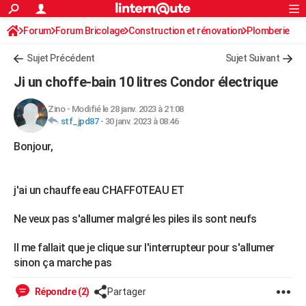
ACTUALITÉS
Forum
Forum Bricolage
Connexion
Construction et rénovation
S'inscrire
Plomberie
Rechercher
Société
Education
Villes
Politique
Faits Divers
Monde
+
SPORT
Sujet Précédent
Sujet Suivant
Football
Cyclisme
Forum
Coupe du monde 2026
Tennis
Rugby
CULTURE
Ji un choffe-bain 10 litres Condor électrique
TNT
Cinéma
Musique
Programme TV
Streaming
Sorties cinéma
+
FINANCE
Zino
-
Modifié le 28 janv. 2023 à 21:08
stf_jpd87
-
30 janv. 2023 à 08:46
Impôts
Immobilier
Banque
Crédit
Retraite
Epargne
Risques naturels par ville
Assurance
AUTO
Bonjour,
Réserver un essai
Berlines
Forum auto
Essais
Citadines
SUV
+
HIGH-TECH
Meilleur smartphone
Ordinateurs
Guide high-tech
Mobiles
Internet
Jeux vidéo
+
BRICOLAGE
j'ai un chauffe eau CHAFFOTEAU ET
Aménagement intérieur
Cuisine
Jardinage
+
Forum
Extérieur
Salle de bains
Rangement
WEEK-END
Ne veux pas s'allumer malgré les piles ils sont neufs
Escapades
Expositions
Week-end nature
Guides de France
Patrimoine
Musées
+
LIFESTYLE
Il me fallait que je clique sur l'interrupteur pour s'allumer
sinon ça marche pas
Bien-être
Mode
+
Art de vivre
Loisirs
Modes de vie
SANTE
Guide de la santé
Médicaments
+
Alimentation
Maladies
Sommeil
Répondre (2)
Partager
VOYAGE