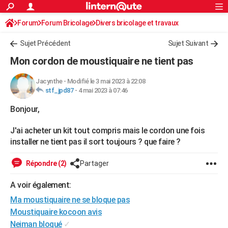
ACTUALITÉS
Forum
Forum Bricolage
Connexion
Divers bricolage et travaux
S'inscrire
Rechercher
Société
Education
Villes
Politique
Faits Divers
Monde
+
SPORT
Sujet Précédent
Sujet Suivant
Football
Cyclisme
Forum
Coupe du monde 2026
Tennis
Rugby
CULTURE
Mon cordon de moustiquaire ne tient pas
TNT
Cinéma
Musique
Programme TV
Streaming
Sorties cinéma
+
FINANCE
Jacynthe
-
Modifié le 3 mai 2023 à 22:08
stf_jpd87
-
4 mai 2023 à 07:46
Impôts
Immobilier
Banque
Crédit
Retraite
Epargne
Risques naturels par ville
Assurance
AUTO
Bonjour,
Réserver un essai
Berlines
Forum auto
Essais
Citadines
SUV
+
HIGH-TECH
J'ai acheter un kit tout compris mais le cordon une fois
Meilleur smartphone
Ordinateurs
Guide high-tech
Mobiles
Internet
Jeux vidéo
+
BRICOLAGE
installer ne tient pas il sort toujours ? que faire ?
Aménagement intérieur
Cuisine
Jardinage
+
Forum
Extérieur
Salle de bains
Rangement
WEEK-END
Répondre (2)
Partager
Escapades
Expositions
Week-end nature
Guides de France
Patrimoine
Musées
+
LIFESTYLE
A voir également:
Bien-être
Mode
+
Art de vivre
Loisirs
Modes de vie
SANTE
Ma moustiquaire ne se bloque pas
Moustiquaire kocoon avis
Guide de la santé
Médicaments
+
Alimentation
Maladies
Sommeil
VOYAGE
Neiman bloqué
✓