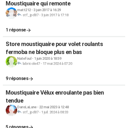
Moustiquaire qui remonte
matt212
-
3 juin 2017 à 16:29
stf_jpd87
-
3 juin 2017 à 17:18
1 réponse
Store moustiquaire pour volet roulants
fermoba ne bloque plus en bas
Natefoul
-
1 juin 2020 à 18:59
labricole47
-
17 mai 2024 à 07:20
9 réponses
Moustiquaire Vélux enroulante pas bien
tendue
DansLaLune
-
22 mai 2023 à 12:48
stf_jpd87
-
1 juil. 2024 à 08:33
5 réponses