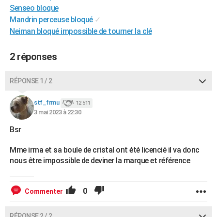
Senseo bloque
City break
Voyage de noces
Climat
Destinations
Voyage nature
Forum
+
PHOTO
Mandrin perceuse bloqué
✓
Neiman bloqué impossible de tourner la clé
GUIDES D'ACHAT
BONS PLANS
2 réponses
CARTE DE VOEUX
RÉPONSE 1 / 2
Carte Bonne année
Carte Pâques
Carte de Noël
Carte Saint-Valentin
Carte d'anniversaire
DICTIONNAIRE
stf_frmu
12 511
Biographies
Expressions
Dictionnaire
Citations
Proverbes
PROGRAMME TV
3 mai 2023 à 22:30
Bsr
COPAINS D'AVANT
Se connecter
Collèges
Universités
Service militaire
S'inscrire
Lycées
Primaires
Entreprises
Avis de recherche
AVIS DE DÉCÈS
Mme irma et sa boule de cristal ont été licencié il va donc
nous être impossible de deviner la marque et référence
FORUM
Lifestyle
Sport
Television
Cinema
Bricolage
Culture
Auto
Voyage
0
Commenter
RÉPONSE 2 / 2