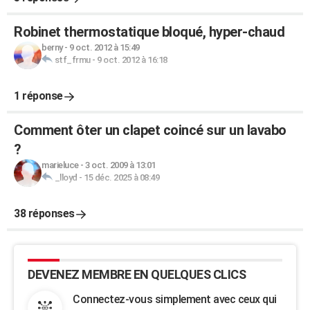
Robinet thermostatique bloqué, hyper-chaud
berny
-
9 oct. 2012 à 15:49
stf_frmu
-
9 oct. 2012 à 16:18
1 réponse
Comment ôter un clapet coincé sur un lavabo
?
marieluce
-
3 oct. 2009 à 13:01
_lloyd
-
15 déc. 2025 à 08:49
38 réponses
DEVENEZ MEMBRE EN QUELQUES CLICS
Connectez-vous simplement avec ceux qui