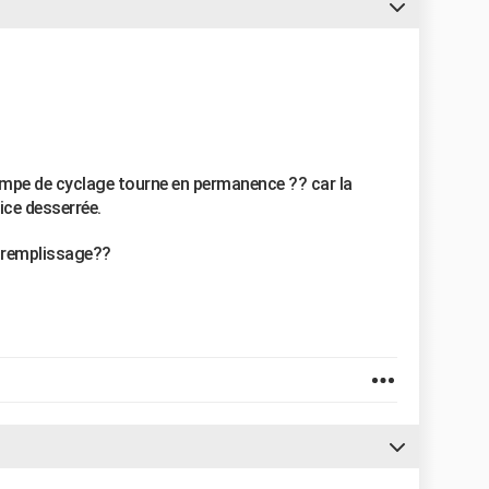
 pompe de cyclage tourne en permanence ?? car la
lice desserrée.
u remplissage??