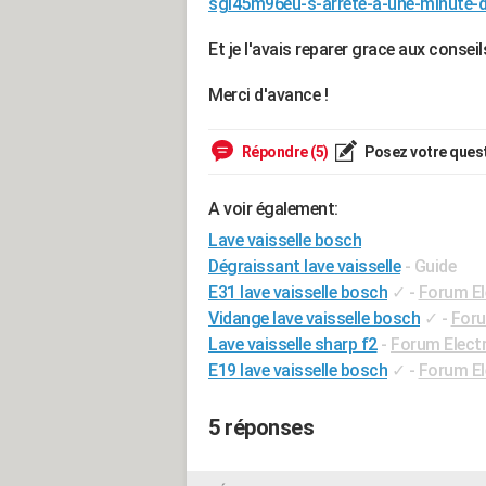
sgi45m96eu-s-arrete-a-une-minute-de
Et je l'avais reparer grace aux conse
Merci d'avance !
Répondre (5)
Posez votre ques
A voir également:
Lave vaisselle bosch
Dégraissant lave vaisselle
- Guide
E31 lave vaisselle bosch
✓
-
Forum E
Vidange lave vaisselle bosch
✓
-
Foru
Lave vaisselle sharp f2
-
Forum Elect
E19 lave vaisselle bosch
✓
-
Forum E
5 réponses