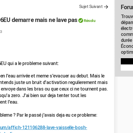
Foru
Sujet Suivant
Trouv
6EU demarre mais ne lave pas
Résolu
dépan
élect
33
commu
durée
Écono
optimi
EU qui a le probleme suivant:
n l'eau arrivée et meme s'evacuer au debut. Mais le
ends juste un bruit d'activation regulierement mais
s envoye dans les bras ou que ceux ci ne tournent pas.
u'a zero. J'ai bien sur deja tenter tout les
nt l'eau.
obleme ? Par le passé j'avais deja eu ce probleme:
orum/affich-121106288-lave-vaisselle-bosh-