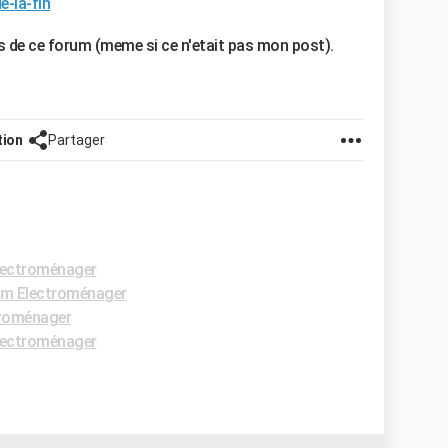
-la-fin
ils de ce forum (meme si ce n'etait pas mon post).
tion
Partager
lectroménager
m Electroménager
roménager
lectroménager