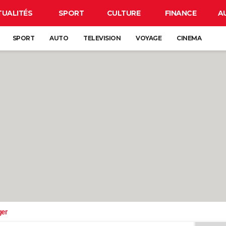
TUALITÉS
SPORT
CULTURE
FINANCE
A
SPORT
AUTO
TELEVISION
VOYAGE
CINEMA
ger