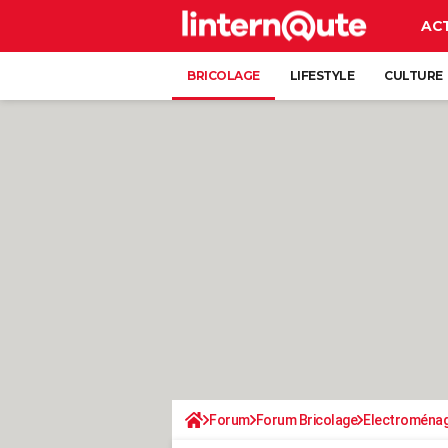
AC
BRICOLAGE
LIFESTYLE
CULTURE
Forum
Forum Bricolage
Electroména