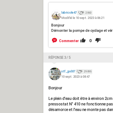
labricole47
2 863
Modifié le 10 sept. 2023 à 06:21
Bonjour
Démonter la pompe de cyclage et vérif
0
Commenter
RÉPONSE 3 / 5
stf_jpd87
29 895
10 sept. 2023 à 08:47
Bonjour
Le plein d'eau doit être à environ 2cm 
pressostat N° 410 ne fonctionne pas
désamorce et l'eau ne monte pas dans