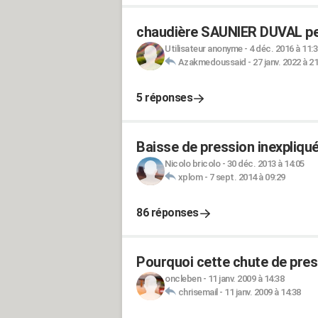
chaudière SAUNIER DUVAL pe
Utilisateur anonyme
-
4 déc. 2016 à 11:
Azakmedoussaid
-
27 janv. 2022 à 2
5 réponses
Baisse de pression inexpliqu
Nicolo bricolo
-
30 déc. 2013 à 14:05
xplom
-
7 sept. 2014 à 09:29
86 réponses
Pourquoi cette chute de pres
oncleben
-
11 janv. 2009 à 14:38
chrisemail
-
11 janv. 2009 à 14:38