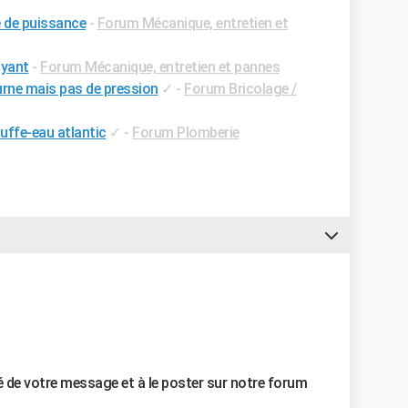
e de puissance
-
Forum Mécanique, entretien et
oyant
-
Forum Mécanique, entretien et pannes
rne mais pas de pression
✓
-
Forum Bricolage /
uffe-eau atlantic
✓
-
Forum Plomberie
llé de votre message et à le poster sur notre forum