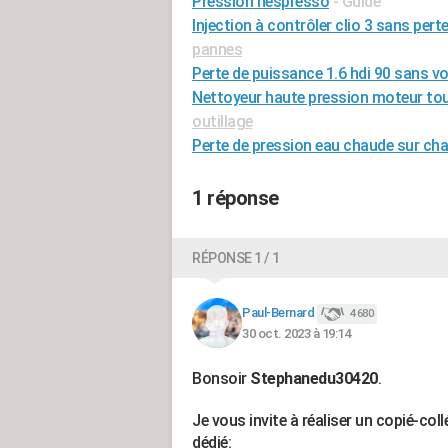
Pression nespresso
- Guide
Injection à contrôler clio 3 sans pert
pannes
Perte de puissance 1.6 hdi 90 sans v
Nettoyeur haute pression moteur tou
outillage
Perte de pression eau chaude sur cha
1 réponse
RÉPONSE 1 / 1
Paul-Bernard
4 680
30 oct. 2023 à 19:14
Bonsoir
Stephanedu30420
.
Je vous invite à réaliser un copié-co
dédié: