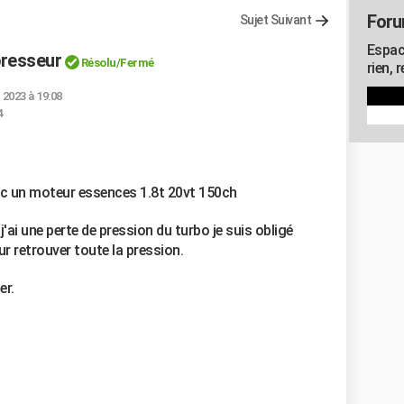
Foru
Sujet Suivant
Espac
presseur
Résolu/Fermé
rien, 
 2023 à 19:08
4
ec un moteur essences 1.8t 20vt 150ch
ai une perte de pression du turbo je suis obligé
ur retrouver toute la pression.
er.