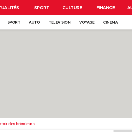
TUALITÉS
SPORT
CULTURE
FINANCE
A
SPORT
AUTO
TELEVISION
VOYAGE
CINEMA
toir des bricoleurs