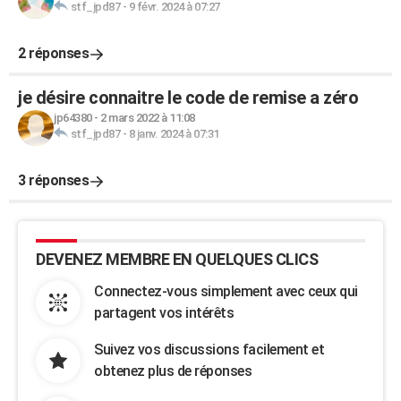
stf_jpd87
-
9 févr. 2024 à 07:27
2 réponses
je désire connaitre le code de remise a zéro
jp64380
-
2 mars 2022 à 11:08
stf_jpd87
-
8 janv. 2024 à 07:31
3 réponses
DEVENEZ MEMBRE EN QUELQUES CLICS
Connectez-vous simplement avec ceux qui
partagent vos intérêts
Suivez vos discussions facilement et
obtenez plus de réponses