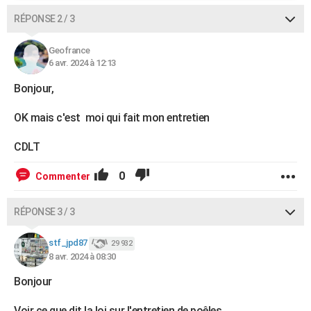
RÉPONSE 2 / 3
Geofrance
6 avr. 2024 à 12:13
Bonjour,
OK mais c'est moi qui fait mon entretien
CDLT
0
Commenter
RÉPONSE 3 / 3
stf_jpd87
29 932
8 avr. 2024 à 08:30
Bonjour
Voir ce que dit la loi sur l'entretien de poêles .