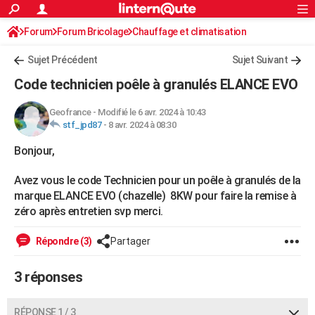
ACTUALITÉS
Forum
Forum Bricolage
Connexion
Chauffage et climatisation
S'inscrire
Rechercher
Société
Education
Villes
Politique
Faits Divers
Monde
+
SPORT
Chauffage bois/pellet/granulés
Sujet Précédent
Sujet Suivant
Football
Cyclisme
Forum
Coupe du monde 2026
Tennis
Rugby
CULTURE
Code technicien poêle à granulés ELANCE EVO
TNT
Cinéma
Musique
Programme TV
Streaming
Sorties cinéma
+
FINANCE
Geofrance
-
Modifié le 6 avr. 2024 à 10:43
stf_jpd87
-
8 avr. 2024 à 08:30
Impôts
Immobilier
Banque
Crédit
Retraite
Epargne
Risques naturels par ville
Assurance
AUTO
Bonjour,
Réserver un essai
Berlines
Forum auto
Essais
Citadines
SUV
+
HIGH-TECH
Avez vous le code Technicien pour un poêle à granulés de la
Meilleur smartphone
Ordinateurs
Guide high-tech
Mobiles
Internet
Jeux vidéo
+
BRICOLAGE
marque ELANCE EVO (chazelle) 8KW pour faire la remise à
zéro après entretien svp merci.
Aménagement intérieur
Cuisine
Jardinage
+
Forum
Extérieur
Salle de bains
Rangement
WEEK-END
Répondre (3)
Partager
Escapades
Expositions
Week-end nature
Guides de France
Patrimoine
Musées
+
LIFESTYLE
Bien-être
Mode
+
Art de vivre
Loisirs
Modes de vie
3 réponses
SANTE
Guide de la santé
Médicaments
+
Alimentation
Maladies
Sommeil
VOYAGE
RÉPONSE 1 / 3